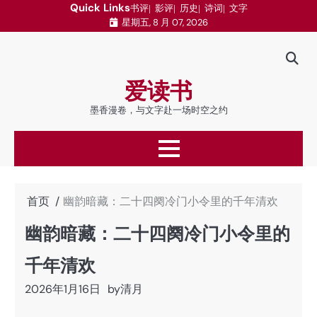
跳
Quick Links
书评
影评
历史
诗词
文字
星期五, 8 月 07, 2026
至
内
容
爱读书
墨香漫卷，与文字赴一场时空之约
首页
幽韵暗藏：二十四阕冷门小令里的千年清欢
幽韵暗藏：二十四阕冷门小令里的
千年清欢
2026年1月16日
by
清月