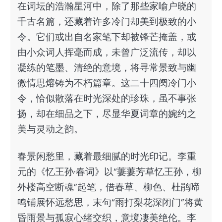
在词坛的浩瀚星河中，除了那些家喻户晓的
千古名篇，还藏着许多冷门却美到极致的小
令。它们或出自名家笔下却被锋芒掩盖，或
由小众词人挥毫而成，未曾广泛流传，却以
凝练的笔墨、清绝的意境，将寻常景致与幽
微情思熔铸为不朽篇章。这二十四阕冷门小
令，恰似散落在时光深处的珍珠，虽不事张
扬，却在细品之下，尽显华夏词章的婉约之
美与灵动之韵。
春景闲愁里，藏着最细腻的时光印记。李重
元的《忆王孙·春词》以“萋萋芳草忆王孙，柳
外楼高空断魂”起笔，借春草、柳色、杜鹃啼
鸣铺展怀远愁思，末句“雨打梨花深闭门”将黄
昏雨景与孤寂心绪交织，意境凄美绝伦。李