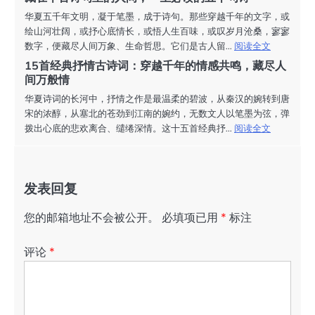
华夏五千年文明，凝于笔墨，成于诗句。那些穿越千年的文字，或
绘山河壮阔，或抒心底情长，或悟人生百味，或叹岁月沧桑，寥寥
数字，便藏尽人间万象、生命哲思。它们是古人留...
阅读全文
15首经典抒情古诗词：穿越千年的情感共鸣，藏尽人
间万般情
华夏诗词的长河中，抒情之作是最温柔的碧波，从秦汉的婉转到唐
宋的浓醇，从塞北的苍劲到江南的婉约，无数文人以笔墨为弦，弹
拨出心底的悲欢离合、缱绻深情。这十五首经典抒...
阅读全文
发表回复
您的邮箱地址不会被公开。
必填项已用
*
标注
评论
*