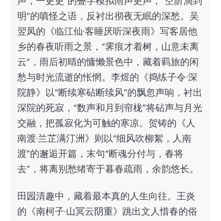
声，一更更”的叠字模拟雨声更声，“空阶滴到
明”的嗔怪之语，反衬出彻夜无眠的深愁。吴
翌凤的《临江仙·客睡厌听深夜雨》写客居他
乡的春夜听雨之景，“霁痕才着树，山意未离
云”，雨后初晴的慵懒景色中，藏着羁旅的闲
愁与时光流逝的怅惘。李煜的《捣练子令·深
院静》以“断续寒砧断续风”的飘忽声响，衬出
深院的死寂，“数声和月到帘栊”将砧声与月光
交融，把孤寂化为可触的寒凉。贺铸的《人
南渡·兰芷满汀洲》则以“细风吹柳絮，人南
渡”的邂逅开篇，末句“断魂分付与，春将
去”，将离别愁绪寄于暮春疏雨，余韵悠长。
田园清趣中，藏着最本真的人生向往。王炎
的《南柯子·山冥云阴重》跳出文人惜春的俗