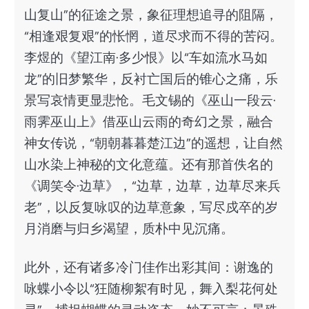
山复山”的征途之景，象征理想追寻的阻隔，
“相逢艰复艰”的怅惘，道尽求而不得的苦闷。
李煜的《望江南·多少恨》以“车如流水马如
龙”的旧梦繁华，反衬亡国后的锥心之痛，乐
景写哀情更显悲怆。毛文锡的《巫山一段云·
雨霁巫山上》借巫山云雨的奇幻之景，融合
神女传说，“朝朝暮暮楚江边”的遥想，让自然
山水染上神秘的文化意蕴。还有那首佚名的
《调笑令·边草》，“边草，边草，边草尽来兵
老”，以反复咏叹的边草意象，写尽戍卒的岁
月消磨与归乡渴望，质朴中见沉痛。
此外，还有诸多冷门佳作出彩其间：谢逸的
咏蝶小令以“狂随柳絮有时见，舞入梨花何处