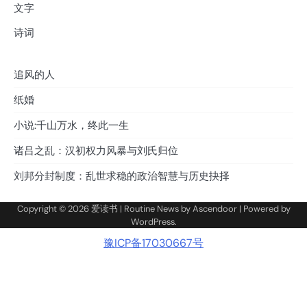
文字
诗词
追风的人
纸婚
小说:千山万水，终此一生
诸吕之乱：汉初权力风暴与刘氏归位
刘邦分封制度：乱世求稳的政治智慧与历史抉择
Copyright © 2026
爱读书
| Routine News by
Ascendoor
| Powered by
WordPress
.
豫ICP备17030667号