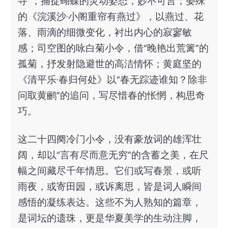
寻”，捕捉蝴蝶的灵动姿态，妙不可言；晏殊
的《浣溪沙·小阁重帘有燕过》，以燕过、花
落、雨滴的细微变化，衬出内心的寂寥敏
感；司空图的咏白菊小令，借“晚艳出荒篱”的
孤菊，抒发射隐避世的高洁情怀；黄庭坚的
《清平乐·春归何处》以“春无踪迹谁知？除非
问取黄鹂”的追问，写尽惜春的怅惘，构思奇
巧。
这二十四阕冷门小令，没有豪放词的雄浑壮
阔，却以“言有尽而意无穷”的含蓄之美，在尺
幅之间藏尽千年情思。它们或写春景，或听
雨夜，或寄田园，或诉离思，皆是词人瞬间
感悟的凝练表达。这些不为人熟知的篇章，
是词坛的遗珠，更是华夏美学的生动注脚，