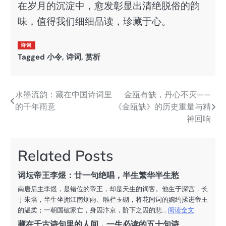
在岁月的沉淀中，愈发彰显出清绝脱俗的韵
味，值得我们细细品读，珍藏于心。
诗词
Tagged
小令
,
诗词
,
赏析
水墨流韵：藏在中国诗词里
金瓯有缺，丹心不灭——
文
的千年雨意
《金瓯缺》的历史重量与精
章
神回响
导
航
Related Posts
词坛帝王李煜：廿一句绝唱，半生繁华半生愁
南唐后主李煜，是错位的帝王，却是天生的词客。他生于深宫，长
于朱墙，半生坐拥江南烟雨、雕栏玉砌，将花间词的婉约揉进帝王
的温柔；一朝国破家亡，身囚汴京，阶下之囚的悲...
阅读全文
藏在千古诗句里的人间，一生必读的五十句诗