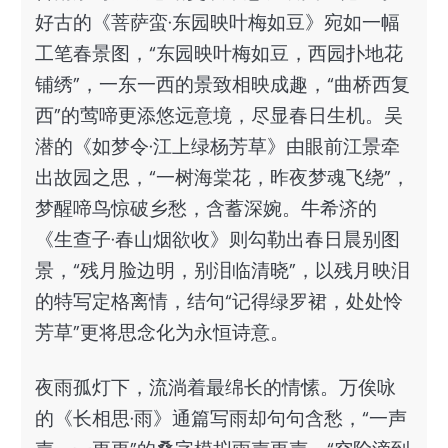
好古的《菩萨蛮·东园映叶梅如豆》宛如一幅
工笔春景图，“东园映叶梅如豆，西园扑地花
铺绣”，一东一西的景致相映成趣，“曲桥西复
西”的莺啼更添悠远意境，尽显春日生机。吴
潜的《如梦令·江上绿杨芳草》由眼前江景牵
出故园之思，“一树海棠花，昨夜梦魂飞绕”，
梦醒啼鸟惊破乡愁，含蓄深婉。牛希济的
《生查子·春山烟欲收》则勾勒出春日晨别图
景，“残月脸边明，别泪临清晓”，以残月映泪
的特写定格离情，结句“记得绿罗裙，处处怜
芳草”更将思念化为永恒诗意。
夜雨孤灯下，流淌着最绵长的情愫。万俟咏
的《长相思·雨》通篇写雨却句句含愁，“一声