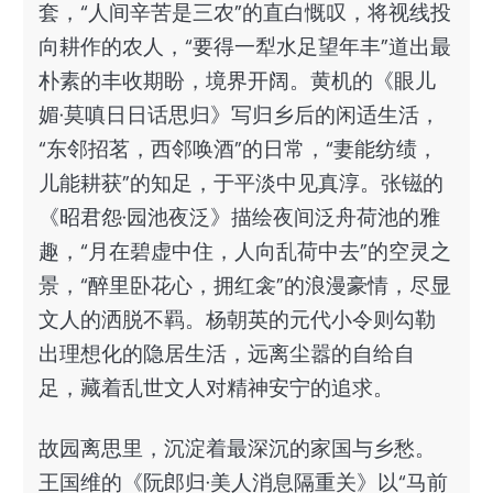
套，“人间辛苦是三农”的直白慨叹，将视线投
向耕作的农人，“要得一犁水足望年丰”道出最
朴素的丰收期盼，境界开阔。黄机的《眼儿
媚·莫嗔日日话思归》写归乡后的闲适生活，
“东邻招茗，西邻唤酒”的日常，“妻能纺绩，
儿能耕获”的知足，于平淡中见真淳。张镃的
《昭君怨·园池夜泛》描绘夜间泛舟荷池的雅
趣，“月在碧虚中住，人向乱荷中去”的空灵之
景，“醉里卧花心，拥红衾”的浪漫豪情，尽显
文人的洒脱不羁。杨朝英的元代小令则勾勒
出理想化的隐居生活，远离尘嚣的自给自
足，藏着乱世文人对精神安宁的追求。
故园离思里，沉淀着最深沉的家国与乡愁。
王国维的《阮郎归·美人消息隔重关》以“马前