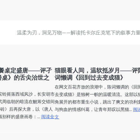
温柔为刃，洞见万物——解读托卡尔丘克笔下的叙事力
餐桌定盛唐——评孑
猫眼看人间，温软抵岁月——评
餐桌》的舌尖治世之
词懒调《回到过去变成猫》
在网文百花齐放的浪潮中，陈词懒调的《回
驼铃摇落西域风沙，长安胡市
去变成猫》是独树一帜的温暖清流。这部以
武周临朝的暗流在觥筹交错间
角展开的都市重生小说，跳出了爽文的功利
唐砖》后再探大唐，以《唐人
与狗血的情感纠葛，让青年郑叹以黑猫...
阅
别样的盛唐画卷：...
阅读全
文