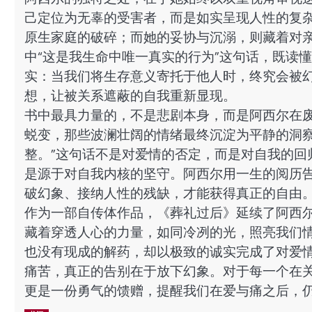
己定位为无辜的受害者，而是如实呈现人性的复
原生家庭的破碎；而她的妥协与沉溺，则藏着对
中“这是我生命中唯一真实的行为”这句话，既读
实：当我们将生存意义寄托于他人时，终究会被
想，让被关系遮蔽的自我重新显现。
书中最具力量的，不是悲剧本身，而是阿西尔在
蜕变，那些波澜壮阔的情绪最终沉淀为平静的洞察
整。”这句话不是对爱情的否定，而是对自我的回
是源于对自我内核的坚守。阿西尔用一生的阅历
破幻象、接纳人性的残缺，才能获得真正的自由
作为一部自传体作品，《葬礼过后》延续了阿西尔
藏着穿透人心的力量，如同冷冽的光，照亮我们
也没有现成的解药，却以极致的诚实完成了对爱
痛苦，真正的告别在于放下幻象。对于每一个在
更是一份勇气的馈赠，提醒我们在爱与痛之后，