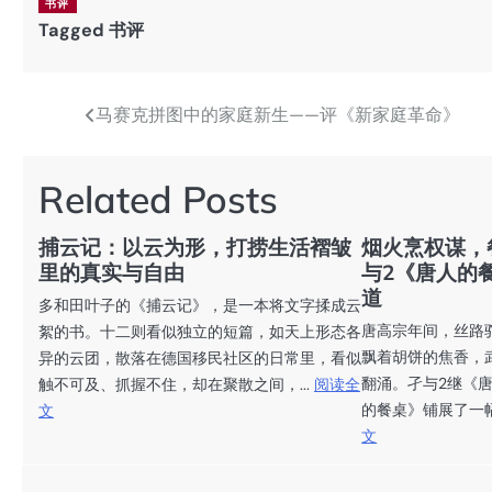
书评
Tagged
书评
马赛克拼图中的家庭新生——评《新家庭革命》
文
章
Related Posts
导
航
捕云记：以云为形，打捞生活褶皱
烟火烹权谋，
里的真实与自由
与2《唐人的
道
多和田叶子的《捕云记》，是一本将文字揉成云
唐高宗年间，丝路
絮的书。十二则看似独立的短篇，如天上形态各
飘着胡饼的焦香，
异的云团，散落在德国移民社区的日常里，看似
翻涌。孑与2继《
触不可及、抓握不住，却在聚散之间，...
阅读全
的餐桌》铺展了一幅
文
文