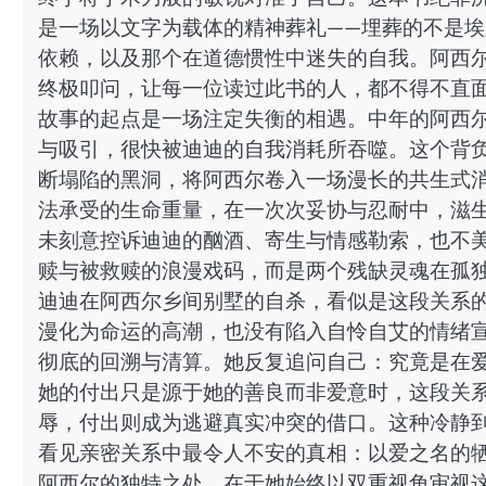
是一场以文字为载体的精神葬礼——埋葬的不是
依赖，以及那个在道德惯性中迷失的自我。阿西
终极叩问，让每一位读过此书的人，都不得不直
故事的起点是一场注定失衡的相遇。中年的阿西
与吸引，很快被迪迪的自我消耗所吞噬。这个背
断塌陷的黑洞，将阿西尔卷入一场漫长的共生式
法承受的生命重量，在一次次妥协与忍耐中，滋
未刻意控诉迪迪的酗酒、寄生与情感勒索，也不
赎与被救赎的浪漫戏码，而是两个残缺灵魂在孤
迪迪在阿西尔乡间别墅的自杀，看似是这段关系的
漫化为命运的高潮，也没有陷入自怜自艾的情绪
彻底的回溯与清算。她反复追问自己：究竟是在爱
她的付出只是源于她的善良而非爱意时，这段关
辱，付出则成为逃避真实冲突的借口。这种冷静
看见亲密关系中最令人不安的真相：以爱之名的
阿西尔的独特之处，在于她始终以双重视角审视