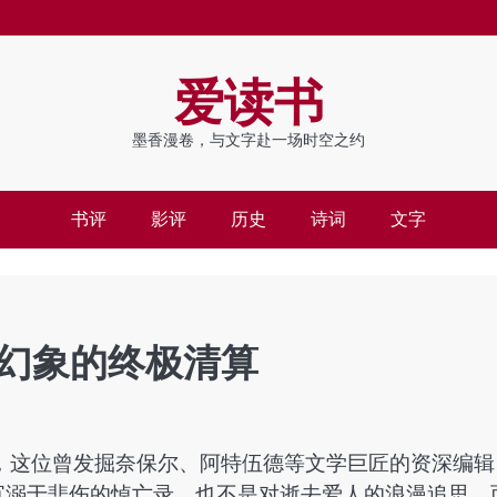
爱读书
墨香漫卷，与文字赴一场时空之约
书评
影评
历史
诗词
文字
幻象的终极清算
，这位曾发掘奈保尔、阿特伍德等文学巨匠的资深编辑
沉溺于悲伤的悼亡录，也不是对逝去爱人的浪漫追思，