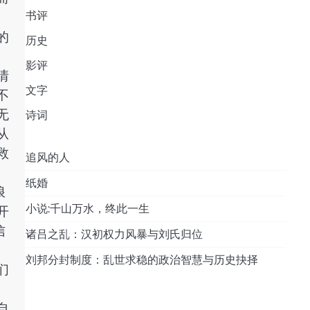
书评
、
的
历史
影评
情
文字
不
无
诗词
从
救
追风的人
纸婚
浪
小说:千山万水，终此一生
开
信
诸吕之乱：汉初权力风暴与刘氏归位
刘邦分封制度：乱世求稳的政治智慧与历史抉择
们
自