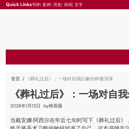
跳
Quick Links
书评
影评
历史
诗词
文字
至
内
容
首页
《葬礼过后》：一场对自我幻象的终极清算
《葬礼过后》：一场对自我
2026年1月12日
by
林雨薇
当戴安娜·阿西尔在年近七旬时写下《葬礼过后》
终于将手术刀般的敏锐对准了自己。这本书绝非