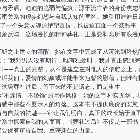
杂与矛盾。迪迪的脆弱与偏执，源于流亡者的身份焦虑
亲密关系的虚妄幻想与自我认知的盲区。她引用迪迪日
懂了一个失意灵魂的绝望反抗，也被迫直面一个残酷事
幻象反噬。这场漫长的精神葬礼，正是要剥离所有浪漫
废墟之上建立的清醒。她在文字中完成了从沉沦到释然
：“我对男人没有期待，唯有独处时，我才真正感到
归——真正的完整，从不是建立在对他人的依赖之上，
告诉我们，爱情的幻象或许能带来短暂的慰藉，但唯有
。这场葬礼过后，留下来的不是遗忘，而是重生。
“不煽情、不矫饰”的写作风格。她的文字朴实无华，
情感中那些不愿示人的角落。这本书不提供廉价的安慰
情与自我的祛魅——它让我们明白，真正的成长始于直
关系中探索自我的人而言，《葬礼过后》不仅是一部书
仍要保有审视自我、重获新生的力量。