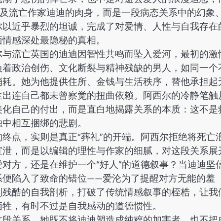
埃及流亡作家迪迪的肉身，而是一段病态关系中的幻象
尔以近乎暴烈的坦诚，完成了对爱情、人性与自我存在
面情感深处最隐秘的真相。
尔与流亡英国的迪迪因智性共鸣而坠入爱河，最初的激
负着政治创伤、文化断裂与精神残缺的男人，如同一个
消耗。她为他提供住所、金钱与生活秩序，替他承担起
生出连自己都未曾察觉的扭曲依赖。阿西尔的冷静笔触
美化自己的付出，而是直白地揭露关系的本质：这不是
独中相互捆绑的悲剧。
终点，实则是真正“葬礼”的开端。阿西尔拒绝将死亡
宣泄，而是以编辑的理性与作家的细腻，对这段关系展
对方，还是在维护一个“好人”的道德叙事？当迪迪坚
系便陷入了致命的错位——爱沦为了提醒对方无能的羞
到残酷的自我剖析，打破了传统情感叙事的桎梏，让我
牺牲，有时不过是自我感动的道德惯性。
这段关系。她既不将迪迪塑造成纯粹的加害者，也不把