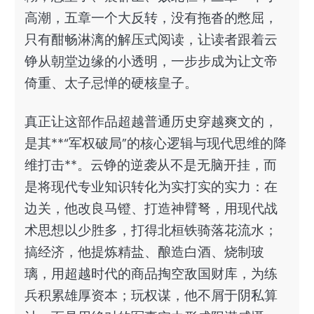
高潮，五章一个大反转，没有拖沓的憋屈，
只有酣畅淋漓的解压式阅读，让读者跟着云
铮从朝堂边缘的小透明，一步步成为让文帝
倚重、太子忌惮的硬核皇子。
真正让这部作品超越普通历史穿越爽文的，
是其**“军权破局”的核心逻辑与现代思维的降
维打击**。云铮的逆袭从不是无脑开挂，而
是将现代专业知识转化为实打实的实力：在
边关，他改良马镫、打造神臂弩，用现代战
术思想以少胜多，打得北桓铁骑落花流水；
搞经济，他提炼精盐、酿造白酒、烧制玻
璃，用超越时代的商品掏空敌国财库，为练
兵积累雄厚资本；玩权谋，他不屑于阴私算