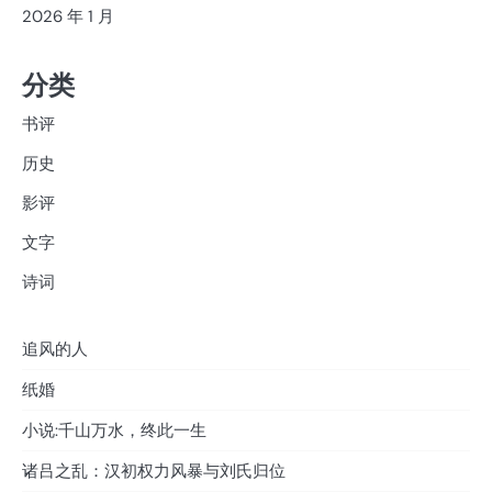
2026 年 1 月
分类
书评
历史
影评
文字
诗词
追风的人
纸婚
小说:千山万水，终此一生
诸吕之乱：汉初权力风暴与刘氏归位