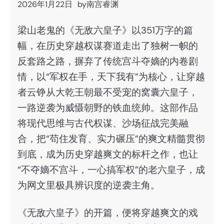
2026年1月22日
by
南宫睿渊
梁山老鬼的《无敌六皇子》以351万字的篇
幅，在历史穿越权谋赛道走出了独树一帜的
反套路之路，摒弃了传统宫斗夺嫡的内卷剧
情，以“军权在手，天下我有”为核心，让穿越
者云铮从大乾王朝最不受宠的窝囊六皇子，
一路逆袭为威慑朝野的铁血统帅。这部作品
将现代思维与古代权谋、沙场征战完美融
合，把“苟住发育、实力碾压”的爽文精髓贯彻
到底，成为历史穿越爽文的标杆之作，也让
“不夺嫡不宫斗，一心搞军权”的老六皇子，成
为网文里极具辨识度的逆袭主角。
《无敌六皇子》的开篇，便将穿越爽文的戏