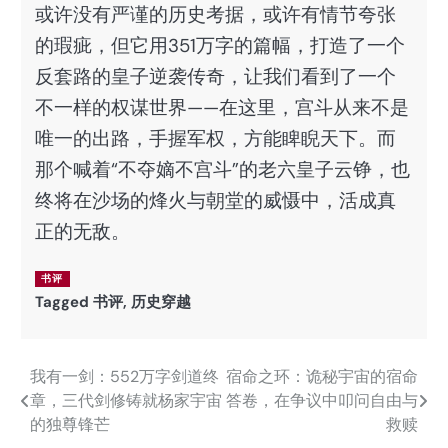
或许没有严谨的历史考据，或许有情节夸张
的瑕疵，但它用351万字的篇幅，打造了一个
反套路的皇子逆袭传奇，让我们看到了一个
不一样的权谋世界——在这里，宫斗从来不是
唯一的出路，手握军权，方能睥睨天下。而
那个喊着“不夺嫡不宫斗”的老六皇子云铮，也
终将在沙场的烽火与朝堂的威慑中，活成真
正的无敌。
书评
Tagged
书评
,
历史穿越
我有一剑：552万字剑道终
宿命之环：诡秘宇宙的宿命
文
章，三代剑修铸就杨家宇宙
答卷，在争议中叩问自由与
章
的独尊锋芒
救赎