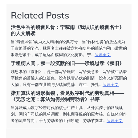
导
航
Related Posts
活色生香的魏晋风骨：宁稼雨《我认识的魏晋名士》
的人文解读
当“魏晋风骨”成为文人精神的经典符号，当“竹林七贤”的放达成为
千古追慕的姿态，魏晋名士往往被定格在史料的简笔勾勒与后世的
浪漫想象中，成了遥远而模糊的文化剪影。宁...
阅读全文
于粗粝人间，叙一段沉默的旧——读魏思孝《叙旧》
魏思孝的《叙旧》，是一部写给底层、写给失意者、写给被生活磨
平棱角的普通人的短篇集。没有跌宕起伏的剧情，没有光鲜亮丽的
人物，只有一群在县城与乡镇间晃荡、谋生、挣扎...
阅读全文
撕开算法的隐形枷锁，看见数字时代的劳动真相——
《无形之笼：算法如何控制劳动者》书评
当算法成为数字经济时代的核心生产工具，从外卖骑手的路线规
划、网约车司机的派单调度，到电商客服的响应考核、自媒体创作
者的流量导向，千万劳动者的工作轨迹、劳动节奏甚...
阅读全文