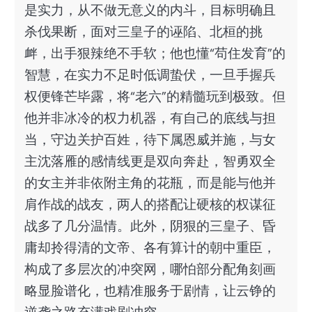
是实力，从不做无意义的内斗，目标明确且
杀伐果断，面对三皇子的诬陷、北桓的挑
衅，出手狠辣绝不手软；他也懂“苟住发育”的
智慧，在实力不足时低调蛰伏，一旦手握兵
权便锋芒毕露，将“老六”的精髓玩到极致。但
他并非冰冷的权力机器，有自己的底线与担
当，守边关护百姓，待下属恩威并施，与女
主沈落雁的感情线更是双向奔赴，智勇双全
的女主并非依附主角的花瓶，而是能与他并
肩作战的战友，两人的搭配让硬核的权谋征
战多了几分温情。此外，阴狠的三皇子、昏
庸却拎得清的文帝、各有算计的朝中重臣，
构成了多层次的冲突网，哪怕部分配角刻画
略显脸谱化，也精准服务于剧情，让云铮的