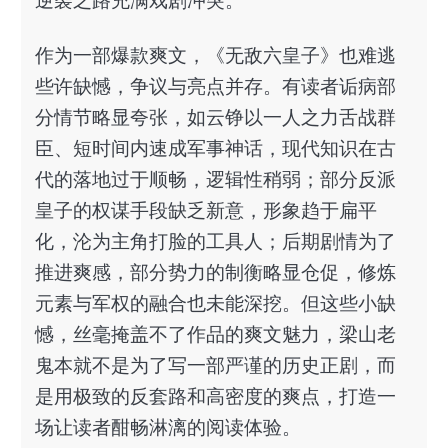
逆袭之路充满戏剧冲突。
作为一部爆款爽文，《无敌六皇子》也难逃
些许缺憾，争议与亮点并存。有读者诟病部
分情节略显夸张，如云铮以一人之力舌战群
臣、短时间内速成军事神话，现代知识在古
代的落地过于顺畅，逻辑性稍弱；部分反派
皇子的权谋手段缺乏新意，形象趋于扁平
化，沦为主角打脸的工具人；后期剧情为了
推进爽感，部分势力的制衡略显仓促，修炼
元素与军权的融合也未能深挖。但这些小缺
憾，丝毫掩盖不了作品的爽文魅力，梁山老
鬼本就不是为了写一部严谨的历史正剧，而
是用极致的反套路和高密度的爽点，打造一
场让读者酣畅淋漓的阅读体验。