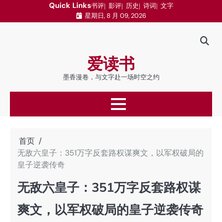
跳
Quick Links
书评
影评
历史
诗词
文字
星期日, 8 月 09, 2026
至
内
容
爱读书
墨香漫卷，与文字赴一场时空之约
首页
无敌六皇子：351万字反套路权谋爽文，以军权破局的
皇子逆袭传奇
无敌六皇子：351万字反套路权谋
爽文，以军权破局的皇子逆袭传奇