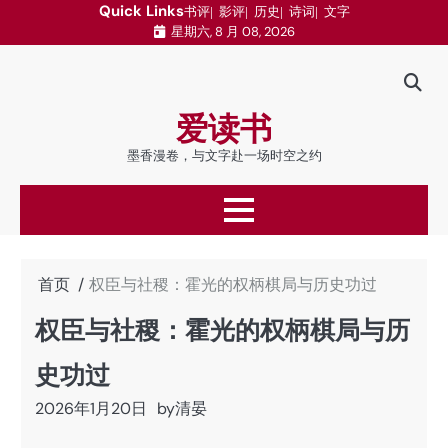
跳
Quick Links
书评
影评
历史
诗词
文字
星期六, 8 月 08, 2026
至
内
容
爱读书
墨香漫卷，与文字赴一场时空之约
首页
权臣与社稷：霍光的权柄棋局与历史功过
权臣与社稷：霍光的权柄棋局与历
史功过
2026年1月20日
by
清晏