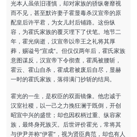
光本人虽依旧谨慎，却对家族的骄纵奢靡视
而不见，甚至默许妻子霍显毒杀汉宣帝的原
配皇后许平君，为女儿封后铺路。这份纵
容，为霍氏家族的覆灭埋下了伏笔。地节二
年，霍光病逝，汉宣帝以帝王之礼将其厚
葬，赐谥号“宣成”。但仅仅两年后，霍氏家族
意图谋反，汉宣帝下令彻查，霍禹被腰斩，
霍云、霍山自杀，霍成君被废后自尽，显赫
一时的霍氏家族，落得满门抄斩的结局。
霍光的一生，是权臣的双面镜像。他忠诚于
汉室社稷，以一己之力挽狂澜于既倒，开创
昭宣中兴的盛世；却也因权柄过重、纵容家
族，最终身死族灭。后世评价霍光，常将其
与伊尹并称“伊霍”，视为贤臣典范，却也有人