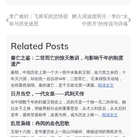
李广难封：飞将军的悲情宿
醉入清波揽明月：李白“水
文
命与历史迷思
中捞月”的传说与诗魂
章
导
Related Posts
航
秦亡之鉴：二世而亡的惊天教训，与影响千年的制度
遗产
秦朝，中国历史上第一个大一统中央集权王朝，奋六世之余烈，十
年灭六国，却在统一后仅存14年，二世而亡。 它来得惊天动地，
去得轰然崩塌。秦的速亡，是千古政论第一课题...
阅读全文
日月当空，一代女皇——武则天传
在中国数千年的封建王朝史上，武则天是一个独一无二的存在。她
以女子之身，突破男权社会的重重壁垒，从才人到皇后，从太后到
皇帝，最终登基称帝，改唐为周，成为历史上唯一...
阅读全文
乱世枭雄：冉闵的血色悲歌
五胡十六国，是华夏历史上一段山河破碎、烽烟连绵的黑暗岁月。