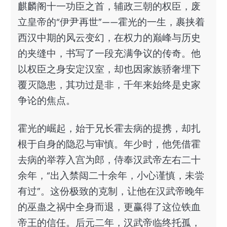
麒麟阁十一功臣之首，辅政三朝的权臣，废
立皇帝的“伊尹再世”——霍光的一生，裹挟着
西汉中期的风云变幻，在权力的巅峰与历史
的夹缝中，书写了一段充满争议的传奇。他
以权臣之身安定汉室，却也因家族骄奢埋下
覆灭隐患，其功过是非，千年来始终是史家
争论的焦点。
霍光的崛起，始于兄长霍去病的提携，却扎
根于自身的隐忍与审慎。年少时，他凭借霍
去病的举荐入宫为郎，侍奉汉武帝左右二十
余年，“出入禁闼二十余年，小心谨慎，未尝
有过”。这份极致的克制，让他在汉武帝晚年
的巫蛊之祸中全身而退，更赢得了这位铁血
帝王的信任。后元二年，汉武帝临终托孤，