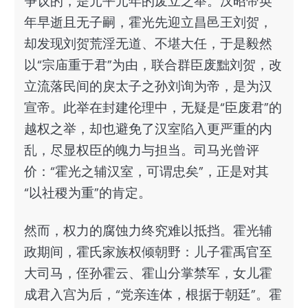
争议的，是元平元年的废立之举。汉昭帝英
年早逝且无子嗣，霍光先迎立昌邑王刘贺，
却发现刘贺荒淫无道、不堪大任，于是毅然
以“宗庙重于君”为由，联合群臣废黜刘贺，改
立流落民间的戾太子之孙刘询为帝，是为汉
宣帝。此举在封建伦理中，无疑是“臣废君”的
越权之举，却也避免了汉室陷入更严重的内
乱，尽显权臣的魄力与担当。司马光曾评
价：“霍光之辅汉室，可谓忠矣”，正是对其
“以社稷为重”的肯定。
然而，权力的腐蚀力终究难以抵挡。霍光辅
政期间，霍氏家族权倾朝野：儿子霍禹官至
大司马，侄孙霍云、霍山分掌禁军，女儿霍
成君入宫为后，“党亲连体，根据于朝廷”。霍