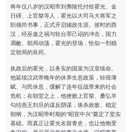
将年仅八岁的汉昭帝刘弗陵托付给霍光、金
日磾、上官桀等人，霍光以大司马大将军之
职领尚书事，正式开启辅政生涯。彼时的西
汉，经巫蛊之祸与轮台罪己诏的冲击，国力
凋敝、朝局动荡，霍光的登场，恰似一剂稳
定朝局的良药。
执政后的霍光，以务实的国策为汉室续命。
他延续汉武帝晚年的休养生息政策，轻徭薄
赋、与民休息，缓解了连年征战带来的社会
危机；在朝堂之上，他挫败上官桀、桑弘羊
勾结燕王刘旦的谋反阴谋，诛杀政敌、稳定
朝纲，为汉昭帝时期的“昭宣中兴”奠定了坚实
基础。而真正让霍光名留青史，也让他饱受