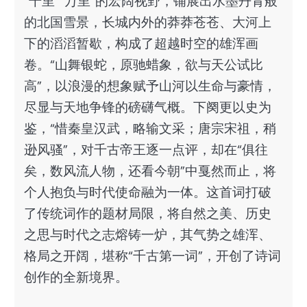
“千里”“万里”的宏阔视野，铺展出水墨丹青般
的北国雪景，长城内外的莽莽苍苍、大河上
下的滔滔暂歇，构成了超越时空的雄浑画
卷。“山舞银蛇，原驰蜡象，欲与天公试比
高”，以浪漫的想象赋予山河以生命与豪情，
尽显与天地争锋的磅礴气概。下阕更以史为
鉴，“惜秦皇汉武，略输文采；唐宗宋祖，稍
逊风骚”，对千古帝王逐一点评，却在“俱往
矣，数风流人物，还看今朝”中戛然而止，将
个人抱负与时代使命融为一体。这首词打破
了传统词作的题材局限，将自然之美、历史
之思与时代之志熔铸一炉，其气势之雄浑、
格局之开阔，堪称“千古第一词”，开创了诗词
创作的全新境界。