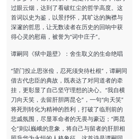
过眼云烟，达到了看破红尘的哲学高度。这
首词以史为鉴，以景抒怀，其旷达的胸襟与
深邃的哲思，让无数读者在历史的回响中获
得心灵的慰藉，被誉为“词中庄子”。
谭嗣同《狱中题壁》：舍生取义的生命绝唱
“望门投止思张俭，忍死须臾待杜根”，谭嗣同
借古代忠臣的典故，既表达了对同道者的牵
挂，更彰显了自己坚守理想的决心。“我自横
刀向天笑，去留肝胆两昆仑”，一句“向天笑”
将死刑转化为精神的胜利，打破了临刑前的
悲戚氛围，尽显革命者的无畏与豪迈；“两昆
仑”则以巍峨的意象，将自己与留者的肝胆相
照升华为永恒的人格象征。这首诗是谭嗣同