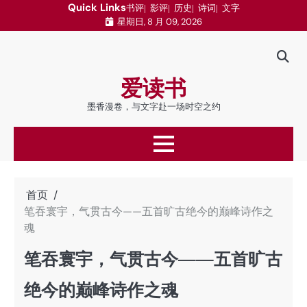
跳
Quick Links
书评
影评
历史
诗词
文字
星期日, 8 月 09, 2026
至
内
容
爱读书
墨香漫卷，与文字赴一场时空之约
首页
笔吞寰宇，气贯古今——五首旷古绝今的巅峰诗作之
魂
笔吞寰宇，气贯古今——五首旷古
绝今的巅峰诗作之魂