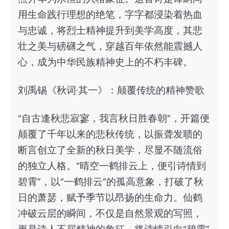
用生命践行理想的绝笔，字字都浸染着热血
与忠诚，将烈士精神提升到美学高度，其悲
壮之美与磅礴之气，穿越百年依然能震撼人
心，成为中华民族精神史上的不朽丰碑。
刘禹锡《秋词·其一》：颠覆传统的精神赞歌
“自古逢秋悲寂寥，我言秋日胜春朝”，开篇便
颠覆了千年以来的悲秋传统，以振聋发聩的
断言创立了全新的秋日美学，尽显不随流俗
的独立人格。“晴空一鹤排云上，便引诗情到
碧霄”，以“一鹤排云”的孤高意象，打破了秋
日的萧瑟，赋予季节以昂扬的生命力。仙鹤
冲破云层的瞬间，不仅是自然景观的写照，