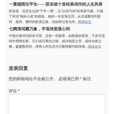
一蓑烟雨任平生——苏东坡十首经典词作的人生风骨
苏东坡，北宋文坛的“千年一遇”，以“以诗为词”的革新气魄，打破
了宋词“艳科小道”的桎梏。他的一生宦海沉浮，从京城繁华到黄
州、惠州、儋州的贬谪之路，却始终以笔为舟...
阅读全文
七阕清词藏万象，半笺诗意落心间
中国古典诗词的长河里，总有一些篇章，如散落的星辰，于岁月流
转中熠熠生辉。它们或写离别之绪，或抒相思之苦，或绘自然之
幽，寥寥数语间，便将人间百态与万般情愫勾勒得淋...
阅读全文
发表回复
您的邮箱地址不会被公开。
必填项已用
*
标注
评论
*