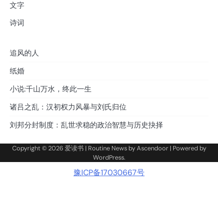
文字
诗词
追风的人
纸婚
小说:千山万水，终此一生
诸吕之乱：汉初权力风暴与刘氏归位
刘邦分封制度：乱世求稳的政治智慧与历史抉择
Copyright © 2026
爱读书
| Routine News by
Ascendoor
| Powered by
WordPress
.
豫ICP备17030667号