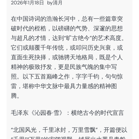
2026年1月18日
by
清月
在中国诗词的浩瀚长河中，总有一些篇章突
破时代的桎梏，以磅礴的气势、深邃的思想
与超凡的才情，达到“旷古绝今”的艺术高度。
它们或颠覆千年传统，或叩问历史兴衰，或
直面生死抉择，或驰骋天地格局，既是个人
精神的极致抒发，更是民族气魄的集中写
照。以下五首巅峰之作，字字千钧，句句惊
雷，堪称中华文脉中最具力量感的精神图
腾。
毛泽东《沁园春·雪》：横绝古今的时代宣言
“北国风光，千里冰封，万里雪飘”，开篇便以