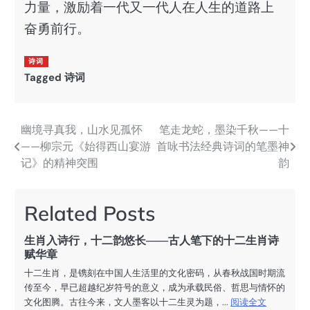
力量，激励着一代又一代人在人生的道路上
奋勇前行。
诗词
Tagged
诗词
幽境寻真我，山水见孤怀
笔走龙蛇，墨染千秋——十
文
——柳宗元《始得西山宴游
首咏书法经典诗词的笔墨神
章
记》的精神突围
韵
导
航
Related Posts
生肖入诗行，十二韵悠长——古人笔下的十二生肖诗
赋华章
十二生肖，是镌刻在中国人生活里的文化密码，从春秋战国时期流
传至今，早已超越纪岁符号的意义，成为承载民俗、哲思与情怀的
文化图腾。古往今来，文人墨客以十二生灵为题，...
阅读全文