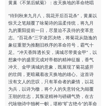
黄巢《不第后赋菊》：改天换地的革命绝唱
“待到秋来九月八，我花开后百花杀”，黄巢以
惊天之笔颠覆了咏菊诗的温柔传统，将九月
九的重阳提前一日，尽显迫不及待的变革意
志。“百花杀”三字凌厉决绝，将菊花从隐逸的
象征重塑为推翻旧秩序的革命符号，霸气十
足。“冲天香阵透长安，满城尽带黄金甲”，以
想象中的盛景完成对帝都的精神征服，香气
冲天、金甲满城的意象，既展现了菊花盛开
的壮阔，更暗藏着改天换地的雄心。这首诗
没有文人的悲叹，只有革命者的豪情，以花
为兵，以诗为檄，将个人的失意转化为颠覆
王朝的壮志，其叛逆精神与磅礴气势，在古
代咏物诗中独树一帜，堪称“旷古绝今”的革命