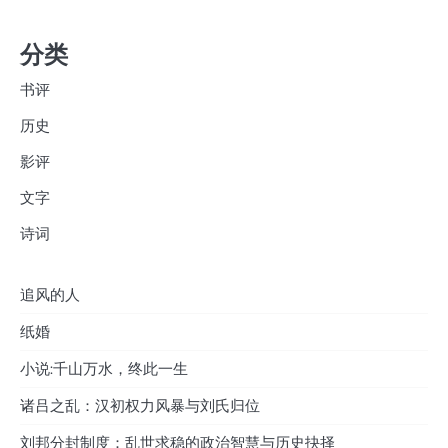
分类
书评
历史
影评
文字
诗词
追风的人
纸婚
小说:千山万水，终此一生
诸吕之乱：汉初权力风暴与刘氏归位
刘邦分封制度：乱世求稳的政治智慧与历史抉择