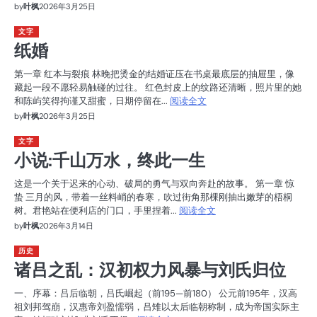
by
叶枫
2026年3月25日
文字
纸婚
第一章 红本与裂痕 林晚把烫金的结婚证压在书桌最底层的抽屉里，像
藏起一段不愿轻易触碰的过往。 红色封皮上的纹路还清晰，照片里的她
和陈屿笑得拘谨又甜蜜，日期停留在...
阅读全文
by
叶枫
2026年3月25日
文字
小说:千山万水，终此一生
这是一个关于迟来的心动、破局的勇气与双向奔赴的故事。 第一章 惊
蛰 三月的风，带着一丝料峭的春寒，吹过街角那棵刚抽出嫩芽的梧桐
树。君艳站在便利店的门口，手里捏着...
阅读全文
by
叶枫
2026年3月14日
历史
诸吕之乱：汉初权力风暴与刘氏归位
一、序幕：吕后临朝，吕氏崛起（前195—前180） 公元前195年，汉高
祖刘邦驾崩，汉惠帝刘盈懦弱，吕雉以太后临朝称制，成为帝国实际主