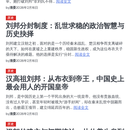
宰。她打破刘邦“非刘氏不得...
阅读全文
by
清晏
2026年2月16日
历史
刘邦分封制度：乱世求稳的政治智慧与
历史抉择
刘邦建立汉朝之初，面对的是一个历经秦末战乱、楚汉相争而支离破碎
的天下。如何在废墟之上重建秩序，稳固新生政权，成为这位布衣天子
亟待解决的难题。他的选择是实行“分封...
阅读全文
by
清晏
2026年2月16日
历史
汉高祖刘邦：从布衣到帝王，中国史上
最会用人的开国皇帝
刘邦，是中国历史上第一个平民出身的大一统皇帝。他没有贵族血统、
没有过人学识，甚至年轻时被视为“游手好闲”，却在秦末乱世中脱颖而
出，击败霸王项羽，建立绵延四百年的...
阅读全文
by
清晏
2026年2月16日
历史