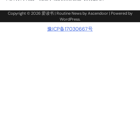
Copyright © 2026
爱读书
| Routine News by
Ascendoor
| Powered by
WordPress
.
豫ICP备17030667号