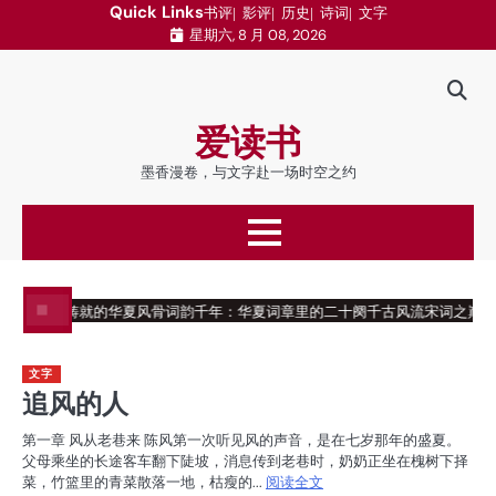
跳
Quick Links
书评
影评
历史
诗词
文字
星期六, 8 月 08, 2026
至
内
容
爱读书
墨香漫卷，与文字赴一场时空之约
铁血诗章铸就的华夏风骨
词韵千年：华夏词章里的二十阕千古风流
宋词之巅：十
文字
追风的人
第一章 风从老巷来 陈风第一次听见风的声音，是在七岁那年的盛夏。
父母乘坐的长途客车翻下陡坡，消息传到老巷时，奶奶正坐在槐树下择
菜，竹篮里的青菜散落一地，枯瘦的...
阅读全文