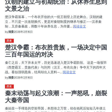
汉朝的建立与初期统治：从休养生息到
文景之治
楚汉争霸落幕，一个布衣开创的大一统王朝登上历史舞台。汉朝的建
立，不只是一次改朝换代，更是对秦朝制度的继承与修正——汉承秦
制，又弃秦暴政，用数十年休养生息，为华夏...
阅读全文
by
清晏
2026年2月16日
历史
楚汉争霸：布衣胜贵族，一场决定中国
三百年国运的对决
秦亡之后，天下并未太平，历史迅速进入楚汉争霸阶段。 这是一场项羽
（西楚霸王，贵族代表）与刘邦（汉王，布衣出身）争夺天下的四年大
战。看似强弱悬殊，结局却出人意料—...
阅读全文
by
清晏
2026年2月16日
历史
秦末动荡与起义浪潮：一声怒吼，崩裂
大秦帝国
秦始皇一手缔造的空前帝国，本想传之万世，却在他死后短短几年便土