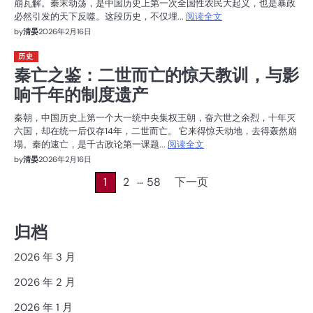
崩瓦解。秦末动荡，是中国历史上第一次全国性农民大起义，也是暴政
必然引发的天下反噬。这段历史，不仅埋...
阅读全文
by
清晏
2026年2月16日
历史
秦亡之鉴：二世而亡的惊天教训，与影
响千年的制度遗产
秦朝，中国历史上第一个大一统中央集权王朝，奋六世之余烈，十年灭
六国，却在统一后仅存14年，二世而亡。 它来得惊天动地，去得轰然崩
塌。秦的速亡，是千古政论第一课题...
阅读全文
by
清晏
2026年2月16日
…
文
1
2
58
下一页
章
归档
分
页
2026 年 3 月
2026 年 2 月
2026 年 1 月