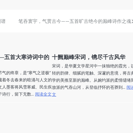
图谱
笔吞寰宇，气贯古今——五首旷古绝今的巅峰诗作之魂
—五首大寒诗词中的
十阙巅峰宋词，镌尽千古风华
宋词，是华夏文学星河中一抹独绝的霞光，
气的终章，是“寒气之逆极”
转的韵律、细腻的笔触、深邃的意境，将古
藏着冬去春来的暗涌与人文的
学的美推至新的巅峰。从婉约派的柔情缱绻
文人墨客将风雪寒威、民生疾
放派的气吞山河，从登临抒怀的苍莽到...
阅
诗行，留下无数...
阅读全文
文