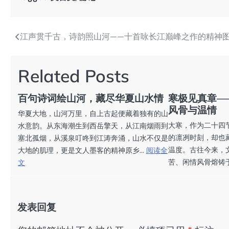
江声贯千古，诗韵照山河——十首咏长江巅峰之作的精神
文
章
Related Posts
导
航
百句诗词绘山河，藏尽华夏山水情
寒极见真章—
风骨与温情
华夏大地，山河万里，自上古起便藏着独有的山
大寒，作为二十四节
水意韵。从东海潮生到西岳擎天，从江南烟雨到
的凛冽时刻，却也
塞北孤烟，从溪泉叮咚到江涛奔涌，山水不仅是
温度。古往今来，
大地的肌理，更是文人墨客的精神原乡...
阅读全
苦、闲情风骨熔铸于
文
发表回复