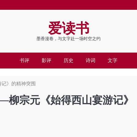
爱读书
墨香漫卷，与文字赴一场时空之约
书评
影评
历史
诗词
文字
游记》的精神突围
—柳宗元《始得西山宴游记》