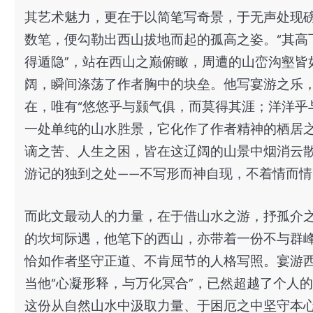
其艺术魅力，更在于以简笔写奇景，于无声处现
数笔，便勾勒出西山拔地而起的孤高之姿。“其高
得遁隐”，站在西山之巅俯瞰，周遭的山峦沟壑皆
阔，瞬间涤荡了作者胸中的块垒。他写宴游之乐，
在，唯有“悠悠乎与颢气俱，而莫得其涯；洋洋乎
一处单纯的山水胜景，它化作了作者精神的栖居
谪之苦、人生之困，皆在这辽阔的山景中烟消云
游记的独到之处——不写形而神自现，不着情而情
而此文最动人的力量，在于借山水之游，抒孤介
的坎坷际遇，他笔下的西山，亦带着一份不与群峰
恰如作者坚守正道、不肯屈节的人格写照。宴游
当他“心凝形释，与万化冥合”，已然超越了个人
这份从自然山水中汲取力量、于困厄之中坚守本