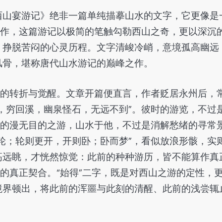
西山宴游记》绝非一篇单纯描摹山水的文字，它更像是
之作，这篇游记以极简的笔触勾勒西山之奇，更以深沉
、挣脱苦闷的心灵历程。文字清峻冷峭，意境孤高幽远
风骨，堪称唐代山水游记的巅峰之作。
境的转折与觉醒。文章开篇便直言，作者贬居永州后，
，穷回溪，幽泉怪石，无远不到”。彼时的游览，不过
作的漫无目的之游，山水于他，不过是消解愁绪的寻常
轮；轮则更开，开则卧；卧而梦”，看似放浪形骸，实
高远眺，才恍然惊觉：此前的种种游历，皆不能算作真
水的真正契合。“始得”二字，既是对西山之游的定性，
境界顿出，将此前的浑噩与此刻的清醒、此前的浅尝辄