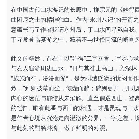
在中国古代山水游记的长廊中，柳宗元的《始得
曲困厄之士的精神独白。作为“永州八记”的开篇
意蕴书写了作者贬谪永州后，于山水间寻觅自我
于寻常登临宴游之中，藏着不与世俗同流的嶙峋
此文的精妙，首在于以“始得”二字立骨，写尽心
与友人遍游周边山水，“日与其徒上高山，入深林
“施施而行，漫漫而游”，是为排遣贬谪的忧闷而
致，“到则披草而坐，倾壶而醉；醉则更开，开几
内心的迷茫与郁结从未消解。直至偶遇西山，登
的“游”，唯有此番与西山的相遇，才是灵魂与山
是作者心境从沉沦走向澄澈的分界。一字之差，
与此刻的酣畅淋漓，做了鲜明的对照。