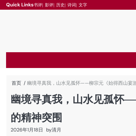
跳
Quick Links
书评
影评
历史
诗词
文字
至
内
容
首页
幽境寻真我，山水见孤怀——柳宗元《始得西山宴
幽境寻真我，山水见孤怀—
的精神突围
2026年1月18日
by
清月