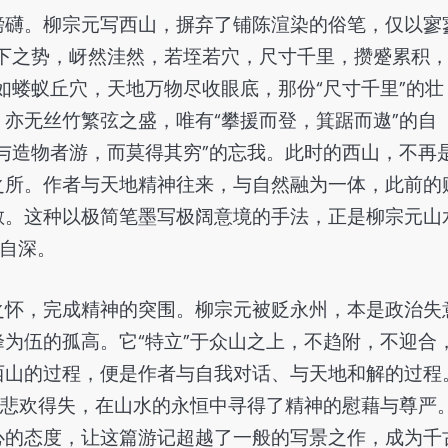
磅礴。柳宗元写西山，摒弃了铺陈渲染的俗笔，仅以寥
下之势，岈然洼然，若垤若穴，尺寸千里，攒蹙累积
如蝼蚁丘穴，天地万物尽收眼底，那份“尺寸千里”的壮
亦无丝竹繁弦之盛，唯有“攀援而登，箕踞而遨”的自
与造物者游，而莫得其穷”的忘我。此时的西山，不再
之所。作者与天地精神往来，与自然融为一体，此前的
散。这种以极简笔墨写极阔意境的手法，正是柳宗元山
自深。
之怀，完成精神的突围。柳宗元被贬永州，本是政治失
为伍的孤高。它“特立”于众山之上，不趋附，不迎合
西山的过程，便是作者与自我对话、与天地和解的过程
的悲欢得失，在山水的永恒中寻得了精神的慰藉与尊严
心的态度，让这篇游记超越了一般的写景之作，成为千