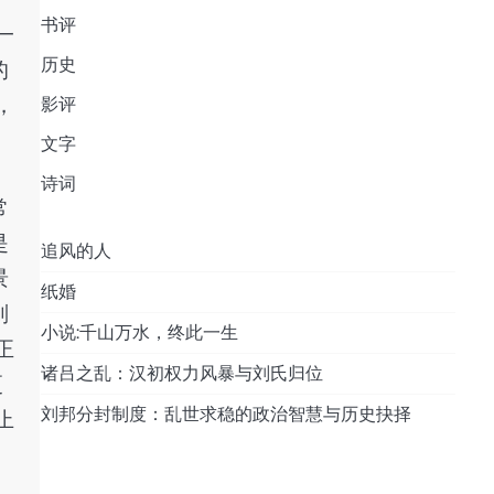
书评
一
历史
的
，
影评
文字
诗词
常
是
追风的人
景
纸婚
则
小说:千山万水，终此一生
正
诸吕之乱：汉初权力风暴与刘氏归位
更
刘邦分封制度：乱世求稳的政治智慧与历史抉择
止