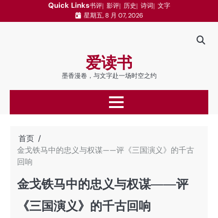
跳
Quick Links
书评
影评
历史
诗词
文字
星期五, 8 月 07, 2026
至
内
容
爱读书
墨香漫卷，与文字赴一场时空之约
首页
金戈铁马中的忠义与权谋——评《三国演义》的千古
回响
金戈铁马中的忠义与权谋——评
《三国演义》的千古回响