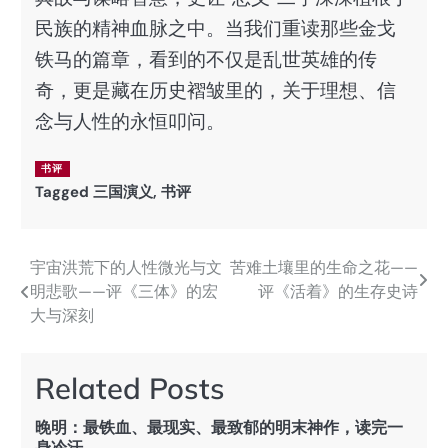
民族的精神血脉之中。当我们重读那些金戈
铁马的篇章，看到的不仅是乱世英雄的传
奇，更是藏在历史褶皱里的，关于理想、信
念与人性的永恒叩问。
书评
Tagged
三国演义
,
书评
宇宙洪荒下的人性微光与文
苦难土壤里的生命之花——
文
明悲歌——评《三体》的宏
评《活着》的生存史诗
章
大与深刻
导
航
Related Posts
晚明：最铁血、最现实、最致郁的明末神作，读完一
身冷汗