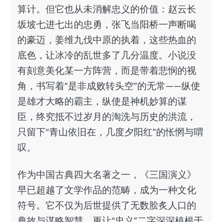
算计。但它也从未消解忠义的价值：赵云长
坂坡七进七出的忠勇，张飞当阳桥一声断喝
的豪迈，姜维九伐中原的执着，这些热血的
底色，让冰冷的乱世多了几分温度。小说没
有刻意美化某一方阵营，而是带着悲悯的视
角，书写着“是非成败转头空”的无常——纵使
是雄才大略的霸主，纵使是神机妙算的谋
臣，终究抵不过岁月的淘洗与历史的洪流，
只留下“青山依旧在，几度夕阳红”的怅惘与喟
叹。
作为中国古典四大名著之一，《三国演义》
早已超越了文学作品的范畴，成为一种文化
符号。它不仅为后世提供了无数脍炙人口的
典故与谋略智慧，更让“忠义”二字深深植根于