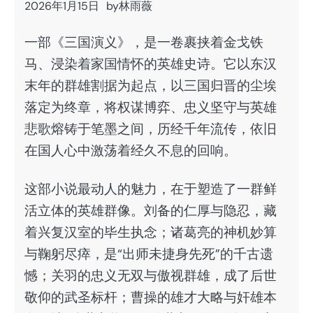
2026年1月15日
by
林雨薇
一部《三国演义》，是一卷裹挟着金戈铁
马、浸染着家国情怀的英雄史诗。它以东汉
末年的群雄割据为起点，以三国归晋的尘埃
落定为终章，将权谋博弈、忠义坚守与英雄
悲歌熔铸于笔墨之间，历经千年流传，依旧
在国人心中激荡着经久不息的回响。
这部小说最动人的魅力，在于塑造了一群鲜
活立体的英雄群像。刘备的仁厚与隐忍，藏
着兴复汉室的毕生执念；诸葛亮的神机妙算
与鞠躬尽瘁，是“出师未捷身先死”的千古遗
憾；关羽的忠义无双与傲视群雄，成了后世
敬仰的武圣标杆；曹操的雄才大略与奸雄本