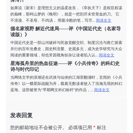
如果说《新宋》是理想主义的温柔改良，《宰执天下》是权臣权谋
的巅峰，那柯山梦的《晚明》，就是一把剖开末世骨血的刀。 它
不浪漫、不圣母、不鸡汤， 用最冷酷的笔，写尽...
阅读全文
循名家视野 解近代迷局——评《中国近代史（名家导
读版）》
中国近代史是一部山河破碎与民族觉醒交织、制度沉沦与救亡探索
并行的百年沧桑史，因史料浩繁、史观多元，成为史学研究与大众
阅读的重要领域，却也常因视角纷杂让读者陷入认...
阅读全文
星海孤舟里的热血征途——评《小兵传奇》的科幻史
诗与时代印记
当网络文学的浪潮还在武侠与仙侠的江湖里翻涌时，玄雨的《小兵
传奇》以一艘星际战舰为舟，载着无数读者驶入了浩瀚无垠的科幻
蓝海。这部被誉为“早期网文科幻标杆”的作品，...
阅读全文
发表回复
您的邮箱地址不会被公开。
必填项已用
*
标注