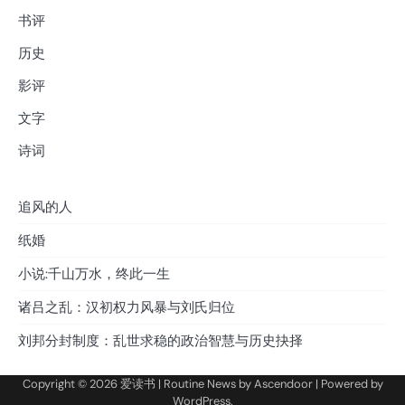
书评
历史
影评
文字
诗词
追风的人
纸婚
小说:千山万水，终此一生
诸吕之乱：汉初权力风暴与刘氏归位
刘邦分封制度：乱世求稳的政治智慧与历史抉择
Copyright © 2026
爱读书
| Routine News by
Ascendoor
| Powered by
WordPress
.