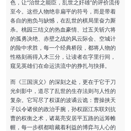
色，让“治世之能臣，乱世之奸雄”的评价流传
至今。这些人物绝非扁平的符号，而是带着
各自的抱负与缺憾，在乱世的棋局里奋力厮
杀。桃园三结义的热血豪情、过五关斩六将
的孤勇决绝、赤壁之战的风云际会、空城计
的险中求胜，每一个经典桥段，都将人物的
性格刻画得入木三分，让读者在字里行间，
窥见英雄们在命运洪流中的挣扎与抉择。
而《三国演义》的深刻之处，更在于它于刀
光剑影中，道尽了乱世的生存法则与人性的
复杂。它写尽了权谋的波谲云诡：曹操挟天
子以令诸侯的政治手腕，孙权踞江东联刘抗
曹的权衡之术，诸葛亮安居平五路的运筹帷
幄，每一步棋都暗藏着利益的博弈与人心的