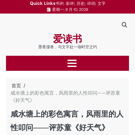
跳
Quick Links
书评
影评
历史
诗词
文字
星期一, 8 月 10, 2026
至
内
容
爱读书
墨香漫卷，与文字赴一场时空之约
首页
咸水塘上的彩色寓言，风雨里的人性叩问——评苏童
《好天气》
咸水塘上的彩色寓言，风雨里的人
性叩问——评苏童《好天气》