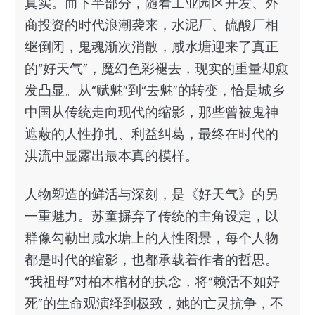
真实。而下半部分，随着工业园区开发、外
商投资的时代浪潮袭来，水泥厂、硫酸厂相
继倒闭，鬼魂渐次消散，咸水塘迎来了真正
的“好天气”，魔幻色彩褪去，现实的重量却愈
发凸显。从“赋魅”到“去魅”的转变，恰是城乡
中国从传统走向现代的缩影，那些曾被鬼神
遮蔽的人性挣扎、利益纠葛，最终在时代的
洪流中显露出最本真的模样。
人物塑造的鲜活与深刻，是《好天气》的另
一重魅力。苏童摒弃了传统的主角设定，以
群像勾勒出咸水塘上的人性图景，每个人物
都是时代的缩影，也都承载着作者的哲思。
“我祖母”对柏木棺材的执念，将“赖活不如好
死”的生命观演绎到极致，她的亡灵抗争，不