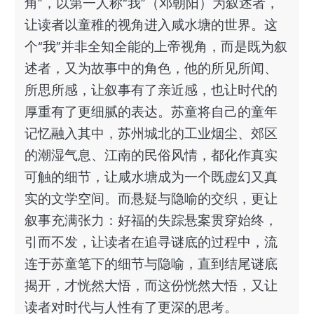
角”，以第一人称“我”（邓朝阳）为叙述者，
让读者以童稚的视角进入咸水塘的世界。这
个“我”并非全知全能的上帝视角，而是既为叙
述者，又为故事中的角色，他的所见所闻、
所思所感，让叙事有了亲近感，也让时代的
厚重有了更细腻的表达。苏童将自己的童年
记忆融入其中，苏州城北的工业烟尘、郊区
的潮湿气息、江南的民俗风情，都化作真实
可触的细节，让咸水塘成为一个既虚幻又真
实的文学空间。而悬疑与隐喻的交织，更让
叙事充满张力：好福的失踪悬案贯穿始终，
引而不发，让读者在追寻谜底的过程中，流
连于苏童笔下的细节与隐喻，直到结尾谜底
揭开，才恍然大悟，而这份恍然大悟，又让
读者对时代与人性有了更深的思考。