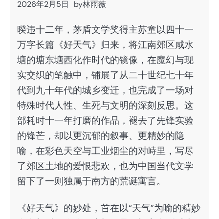
2026年2月5日
by
林雨薇
暌违十二年，茅盾文学奖得主苏童以四十一
万字长篇《好天气》归来，将江南郊区咸水
塘的塘东塘西化作时代的镜像，在魔幻与现
实交织的笔触中，铺展了从二十世纪七十年
代到九十年代的城乡变迁，也完成了一场对
特殊时代人性、生死与文明的深刻反思。这
部耗时十一年打磨的作品，褪去了先锋实验
的锋芒，却以更沉郁的叙事、更精妙的隐
喻，在彩色天空与工业烟尘的对峙里，写尽
了郊区土地的爱恨悲欢，也为中国当代文学
留下了一则独属于南方的荒诞寓言。
《好天气》的妙处，首在以“天气”为喻的精妙