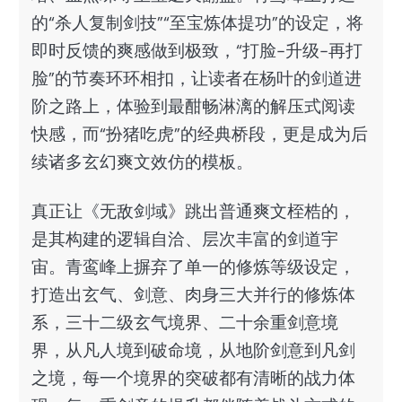
的“杀人复制剑技”“至宝炼体提功”的设定，将
即时反馈的爽感做到极致，“打脸-升级-再打
脸”的节奏环环相扣，让读者在杨叶的剑道进
阶之路上，体验到最酣畅淋漓的解压式阅读
快感，而“扮猪吃虎”的经典桥段，更是成为后
续诸多玄幻爽文效仿的模板。
真正让《无敌剑域》跳出普通爽文桎梏的，
是其构建的逻辑自洽、层次丰富的剑道宇
宙。青鸾峰上摒弃了单一的修炼等级设定，
打造出玄气、剑意、肉身三大并行的修炼体
系，三十二级玄气境界、二十余重剑意境
界，从凡人境到破命境，从地阶剑意到凡剑
之境，每一个境界的突破都有清晰的战力体