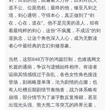
剑；而后的他，踏遍诸天万界，以剑对抗天
道不公、位面危机；最终的他，修至凡剑之
境，剑心通明，守得本心，真正做到了“剑
在，心在，道在”。他不是完美的圣人，却有
着最纯粹的剑心，这份“不疯魔，不成活”的剑
道执念，让这个角色深入人心，成为无数读
者心中最经典的玄幻剑修形象。
当然，这部848万字的鸿篇巨制，也难逃网文
长篇的通病，争议与遗憾始终相伴。有读者
诟病其情感线过于杂乱，各色女性角色接连
登场，刻画略显单薄，沦为剧情的点缀；也
有人吐槽后期剧情节奏拖沓，战力体系略有
崩塌，部分情节为了凑字数反复堆砌，甚至
出现光头强、熊大熊二等突兀的跨界元素，