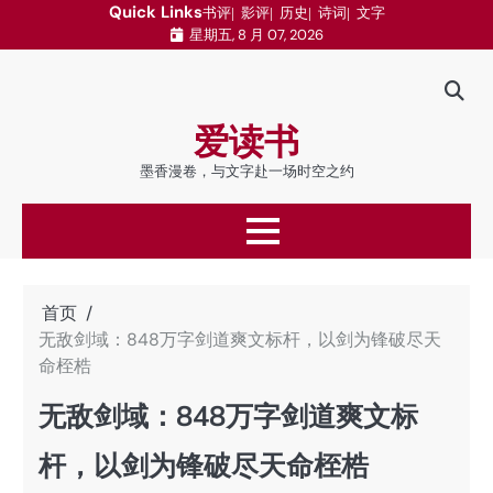
跳
Quick Links
书评
影评
历史
诗词
文字
星期五, 8 月 07, 2026
至
内
容
爱读书
墨香漫卷，与文字赴一场时空之约
首页
无敌剑域：848万字剑道爽文标杆，以剑为锋破尽天
命桎梏
无敌剑域：848万字剑道爽文标
杆，以剑为锋破尽天命桎梏