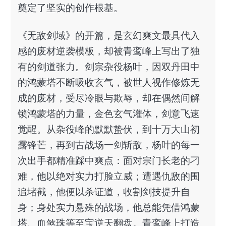
奠定了坚实的创作根基。
《无敌剑域》的开篇，是玄幻爽文最具代入
感的废材逆袭模板，却被青鸾峰上写出了独
有的剑道张力。剑宗杂役杨叶，因双丹田中
的鸿蒙塔不断吸收玄气，被世人视作修炼无
成的废材，受尽冷眼与欺辱，却在偶然间解
锁鸿蒙塔的力量，金色玄气灌体，剑意飞速
觉醒。从杂役峰的默默蛰伏，到十万大山初
露锋芒，再到古战场一剑斩敌，杨叶的每一
次出手都精准踩中爽点：面对宗门长老的刁
难，他以绝对实力打脸立威；遭遇仇敌的围
追堵截，他便以杀证道，收割剑技提升自
身；身处实力悬殊的战场，他总能凭借鸿蒙
塔、血煞珠等至宝逆天翻盘。青鸾峰上打造