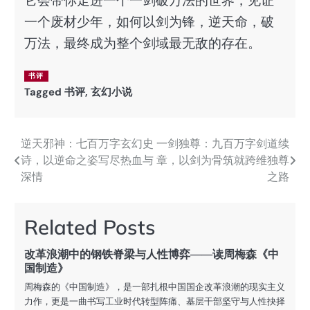
它会带你走进一个一剑破万法的世界，见证
一个废材少年，如何以剑为锋，逆天命，破
万法，最终成为整个剑域最无敌的存在。
书评
Tagged
书评
,
玄幻小说
逆天邪神：七百万字玄幻史
一剑独尊：九百万字剑道续
文
诗，以逆命之姿写尽热血与
章，以剑为骨筑就跨维独尊
章
深情
之路
导
航
Related Posts
改革浪潮中的钢铁脊梁与人性博弈——读周梅森《中
国制造》
周梅森的《中国制造》，是一部扎根中国国企改革浪潮的现实主义
力作，更是一曲书写工业时代转型阵痛、基层干部坚守与人性抉择