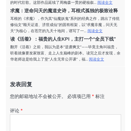
的时代壮歌。这部作品延续了周梅森一贯的硬核叙...
阅读全文
求魔：逆命问天的魔道史诗，耳根式孤独的极致诠释
耳根的《求魔》，作为其“仙魔妖鬼”系列的经典之作，跳出了传统
修仙文“顺天证道、济世成仙”的固有框架，以“求魔非魔，问天无
天”为核心，在苍茫的九天十地间，谱写了一...
阅读全文
读《活着》：福贵的人生KPI，主打一个“全员下线”
翻开《活着》之前，我以为是本“逆袭爽文”——毕竟主角叫福贵，
听着就像要发家致富、走上人生巅峰的剧本。读完之后才发现，余
华老师这是给我上了堂“人生无常公开课”，福...
阅读全文
发表回复
您的邮箱地址不会被公开。
必填项已用
*
标注
评论
*