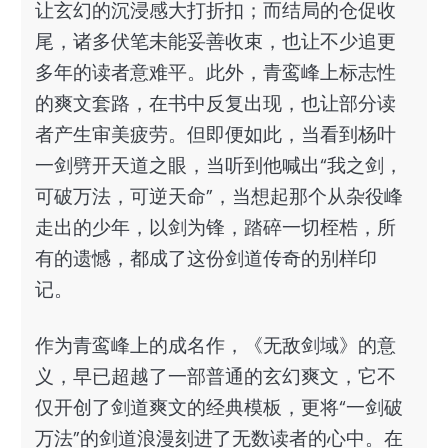
让玄幻的沉浸感大打折扣；而结局的仓促收
尾，诸多伏笔未能妥善收束，也让不少追更
多年的读者意难平。此外，青鸾峰上标志性
的爽文套路，在书中反复出现，也让部分读
者产生审美疲劳。但即便如此，当看到杨叶
一剑劈开天道之眼，当听到他喊出“我之剑，
可破万法，可逆天命”，当想起那个从杂役峰
走出的少年，以剑为锋，踏碎一切桎梏，所
有的遗憾，都成了这份剑道传奇的别样印
记。
作为青鸾峰上的成名作，《无敌剑域》的意
义，早已超越了一部普通的玄幻爽文，它不
仅开创了剑道爽文的经典模板，更将“一剑破
万法”的剑道浪漫刻进了无数读者的心中。在