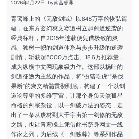
2026年1月22日
by
南宫睿渊
青鸾峰上的《无敌剑域》以848万字的恢弘篇
幅，在东方玄幻爽文赛道树立起剑道逆袭的
经典标杆，自2015年连载便凭借极致的爽
感、独树一帜的剑道体系与步步升级的逆袭
剧情，斩获超5000万点击、18.6万推荐量，
成为纵横中文网现象级力作。这部以杨叶的
剑道征途为主线的作品，将“扮猪吃虎”“杀伐
果断”的爽文精髓贯彻到底，构建了一个以剑
道论尊卑的多维宇宙，让那个身负天煞孤星
命格的剑宗杂役，以一剑破万法的姿态，走
出了一条从废材到大千宇宙第一剑修的无敌
之路，也让青鸾峰上凭借此书跻身网文一线
作家之列，为后续《一剑独尊》等系列作品