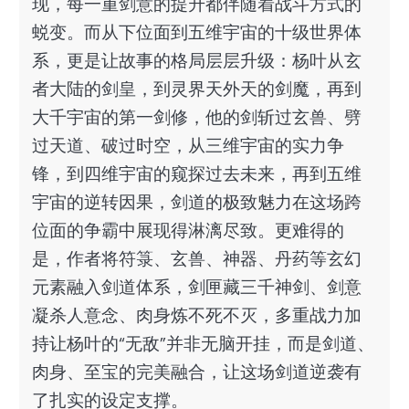
现，每一重剑意的提升都伴随着战斗方式的
蜕变。而从下位面到五维宇宙的十级世界体
系，更是让故事的格局层层升级：杨叶从玄
者大陆的剑皇，到灵界天外天的剑魔，再到
大千宇宙的第一剑修，他的剑斩过玄兽、劈
过天道、破过时空，从三维宇宙的实力争
锋，到四维宇宙的窥探过去未来，再到五维
宇宙的逆转因果，剑道的极致魅力在这场跨
位面的争霸中展现得淋漓尽致。更难得的
是，作者将符箓、玄兽、神器、丹药等玄幻
元素融入剑道体系，剑匣藏三千神剑、剑意
凝杀人意念、肉身炼不死不灭，多重战力加
持让杨叶的“无敌”并非无脑开挂，而是剑道、
肉身、至宝的完美融合，让这场剑道逆袭有
了扎实的设定支撑。