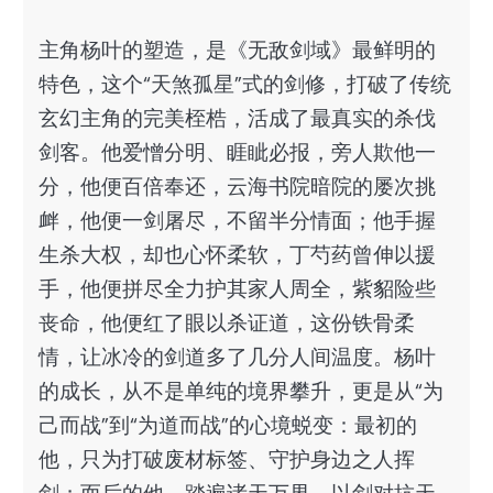
主角杨叶的塑造，是《无敌剑域》最鲜明的
特色，这个“天煞孤星”式的剑修，打破了传统
玄幻主角的完美桎梏，活成了最真实的杀伐
剑客。他爱憎分明、睚眦必报，旁人欺他一
分，他便百倍奉还，云海书院暗院的屡次挑
衅，他便一剑屠尽，不留半分情面；他手握
生杀大权，却也心怀柔软，丁芍药曾伸以援
手，他便拼尽全力护其家人周全，紫貂险些
丧命，他便红了眼以杀证道，这份铁骨柔
情，让冰冷的剑道多了几分人间温度。杨叶
的成长，从不是单纯的境界攀升，更是从“为
己而战”到“为道而战”的心境蜕变：最初的
他，只为打破废材标签、守护身边之人挥