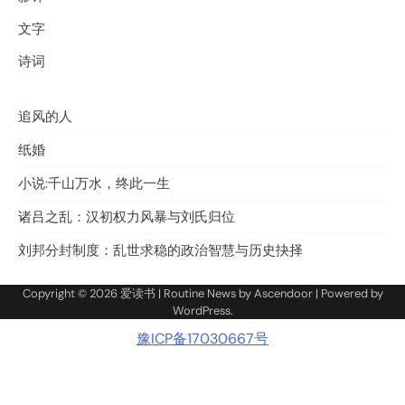
文字
诗词
追风的人
纸婚
小说:千山万水，终此一生
诸吕之乱：汉初权力风暴与刘氏归位
刘邦分封制度：乱世求稳的政治智慧与历史抉择
Copyright © 2026
爱读书
| Routine News by
Ascendoor
| Powered by
WordPress
.
豫ICP备17030667号