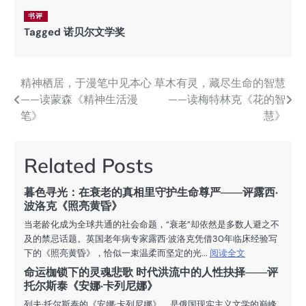
书评
Tagged
诺贝尔文学奖
精神栖居，于漫笔中见本心
草木有灵，藏尽生命的智慧
文
——读蒙森《精神生活漫
——读梅特林克《花的智
章
笔》
慧》
导
航
Related Posts
暮色寻光：在衰老的真相里守护生命尊严——评露西·
波洛克《照亮黄昏》
当老龄化成为全球共通的社会命题，“衰老”却依然是多数人避之不
及的禁忌话题。英国老年病专家露西·波洛克凭借30年临床经验写
下的《照亮黄昏》，恰似一束温柔而坚定的光...
阅读全文
命运枷锁下的灵魂悲歌 时代洪流中的人性抉择——评
托尔斯泰《安娜·卡列尼娜》
列夫·托尔斯泰的《安娜·卡列尼娜》，是俄国现实主义文学的巅峰