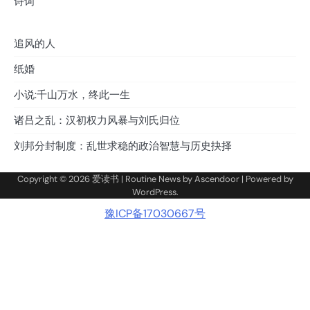
诗词
追风的人
纸婚
小说:千山万水，终此一生
诸吕之乱：汉初权力风暴与刘氏归位
刘邦分封制度：乱世求稳的政治智慧与历史抉择
Copyright © 2026
爱读书
| Routine News by
Ascendoor
| Powered by
WordPress
.
豫ICP备17030667号