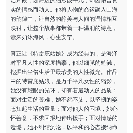
活片段，如海边的细沙般平凡，却因饱含真
实的情感而动人。他将人物的命运融入山海
的韵律中，让自然的静美与人间的温情相互
映衬，让整个故事都带着一种温润的诗意，
读来如沐海风，心生安宁。
真正让《特雷庇姑娘》成为经典的，是海泽
对平凡人性的深度描摹，他以细腻的笔触，
挖掘出尘俗生活里最珍贵的人性微光。作品
中的特雷庇姑娘，是万千平凡女性的缩影，
她没有耀眼的光环，却有着最动人的品质：
面对生活的苦难，她不怨不艾，以坚韧的姿
态扛起生活的重量；面对他人的困境，她心
怀善意，不求回报地伸出援手；面对情感的
遗憾，她不纠结沉沦，以平和的心态接纳命