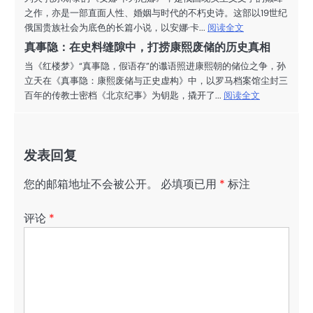
之作，亦是一部直面人性、婚姻与时代的不朽史诗。这部以19世纪
俄国贵族社会为底色的长篇小说，以安娜·卡...
阅读全文
真事隐：在史料缝隙中，打捞康熙废储的历史真相
当《红楼梦》“真事隐，假语存”的谶语照进康熙朝的储位之争，孙
立天在《真事隐：康熙废储与正史虚构》中，以罗马档案馆尘封三
百年的传教士密档《北京纪事》为钥匙，撬开了...
阅读全文
发表回复
您的邮箱地址不会被公开。
必填项已用
*
标注
评论
*