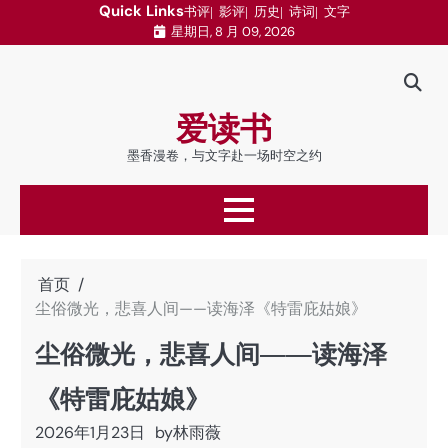
跳
Quick Links
书评
影评
历史
诗词
文字
星期日, 8 月 09, 2026
至
内
容
爱读书
墨香漫卷，与文字赴一场时空之约
首页
尘俗微光，悲喜人间——读海泽《特雷庇姑娘》
尘俗微光，悲喜人间——读海泽
《特雷庇姑娘》
2026年1月23日
by
林雨薇