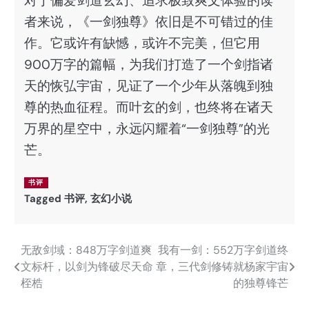
对于偏爱剑道玄幻、追求极致爽文体验的读
者来说，《一剑独尊》依旧是不可错过的佳
作。它或许有缺憾，或许不完美，但它用
900万字的篇幅，为我们打造了一个剑指诸
天的恢弘宇宙，见证了一个少年从落魄到独
尊的热血征程。而叶玄的剑，也终将在诸天
万界的星空中，永远闪耀着“一剑独尊”的光
芒。
书评
Tagged
书评
,
玄幻小说
无敌剑域：848万字剑道爽
我有一剑：552万字剑道终
文
文标杆，以剑为锋破尽天命
章，三代剑修铸就杨家宇宙
章
桎梏
的独尊锋芒
导