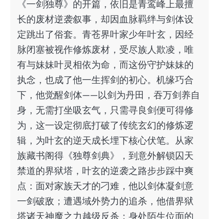
《一剑独尊》的开篇，依旧是青鸾峰上最擅
长的废材逆袭叙事，却因血脉羁绊与剑体设
定跳出了俗套。青苍界叶家少年叶玄，因经
脉闭塞被视作修炼废材，受尽族人欺凌，唯
有与妹妹叶灵相依为命，而这份守护妹妹的
执念，也成了他一生挥剑的初心。机缘巧合
下，他觉醒剑体——以剑为丹田，吞万剑养自
身，无需打坐吸玄气，只需寻良剑便可得修
为，这一设定彻底打破了传统玄幻的修炼逻
辑，为叶玄的逆天成长埋下核心伏笔。从家
族藏书阁得《独尊剑典》，到意外解锁囚天
禁道的界狱塔，叶玄的逆袭之路步步踩中爽
点：面对家族天才的刁难，他以剑体凝剑意
一剑破敌；遭遇域外势力的追杀，他借界狱
塔诸天神魔之力越级反杀；身处陌生位面的