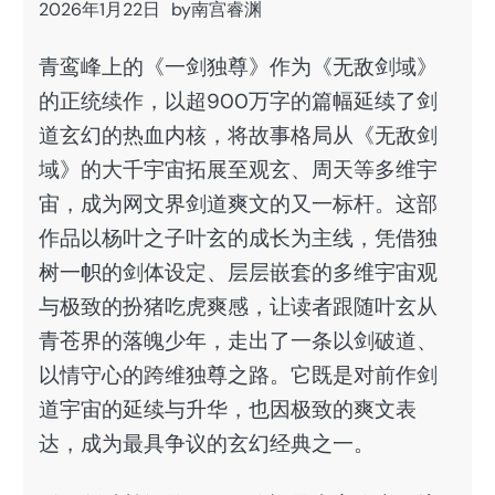
2026年1月22日
by
南宫睿渊
青鸾峰上的《一剑独尊》作为《无敌剑域》
的正统续作，以超900万字的篇幅延续了剑
道玄幻的热血内核，将故事格局从《无敌剑
域》的大千宇宙拓展至观玄、周天等多维宇
宙，成为网文界剑道爽文的又一标杆。这部
作品以杨叶之子叶玄的成长为主线，凭借独
树一帜的剑体设定、层层嵌套的多维宇宙观
与极致的扮猪吃虎爽感，让读者跟随叶玄从
青苍界的落魄少年，走出了一条以剑破道、
以情守心的跨维独尊之路。它既是对前作剑
道宇宙的延续与升华，也因极致的爽文表
达，成为最具争议的玄幻经典之一。