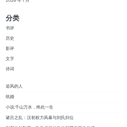
2026 年 1 月
分类
书评
历史
影评
文字
诗词
追风的人
纸婚
小说:千山万水，终此一生
诸吕之乱：汉初权力风暴与刘氏归位