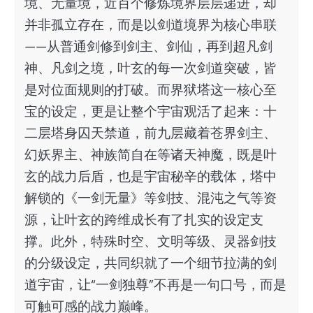
境、无量境，近百个修炼境界层层递进，却
并非孤立存在，而是以剑道境界为核心串联
——从普通剑修到剑主、剑仙，再到超凡剑
神、凡剑之境，叶玄的每一次剑道突破，皆
是对位面规则的打破。而界狱塔这一核心至
宝的设定，更是让整个宇宙观活了起来：十
二层塔身囚天禁道，前九层藏着苍界剑主、
幻妖界主、神族简自在等诸天神魔，既是叶
玄的战力后盾，也是宇宙秘辛的载体，塔中
解锁的《一剑无量》等剑技、混沌之气等资
源，让叶玄的跨维成长有了扎实的设定支
撑。此外，特殊时空、文明等级、灵器剑技
的分级设定，共同织就了一个细节拉满的剑
道宇宙，让“一剑独尊”不再是一句口号，而是
可触可感的战力巅峰。