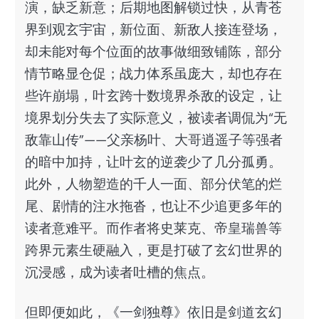
演，缺乏新意；后期地图解锁过快，从青苍
界到观玄宇宙，新位面、新敌人接连登场，
却未能对每个位面的故事做细致铺陈，部分
情节略显仓促；战力体系虽庞大，却也存在
些许崩塌，叶玄跨十数境界杀敌的设定，让
境界划分失去了实际意义，被读者调侃为“无
敌靠山传”——父亲杨叶、大哥逍遥子等强者
的暗中加持，让叶玄的逆袭少了几分孤勇。
此外，人物塑造的千人一面、部分伏笔的烂
尾、剧情的注水拖沓，也让不少追更多年的
读者意难平。而作者将史莱克、帝皇瑞兽等
跨界元素生硬融入，更是打破了玄幻世界的
沉浸感，成为读者吐槽的焦点。
但即便如此，《一剑独尊》依旧是剑道玄幻