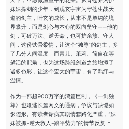
天下，不愿做温室中的花朵。从青苍界为护
妹妹挥剑的少年，到观玄宇宙为守苍生战天
道的剑主，叶玄的成长，从来不是单纯的境
界攀升，而是剑心与本心的双向坚守——他的
剑，可破万法、逆天命，也可护亲族、守人
间，这份铁骨柔情，让这个“独尊”的剑主，多
了几分人间温度。而青儿、茉莉、简自在等
鲜活的配角，也为这场跨维剑道之旅增添了
诸多色彩，让这个宏大的宇宙，有了羁绊与
温情。
作为一部超900万字的鸿篇巨制，《一剑独
尊》也难逃长篇网文的通病，争议与缺憾如
影随形。有读者诟病其剧情套路化严重，“妹
妹被抓-逆天救人-踏平势力”的情节反复上