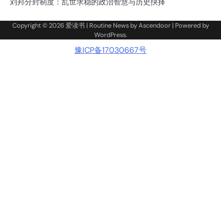
刘邦分封制度：乱世求稳的政治智慧与历史抉择
Copyright © 2026
爱读书
| Routine News by
Ascendoor
| Powered by
WordPress
.
豫ICP备17030667号