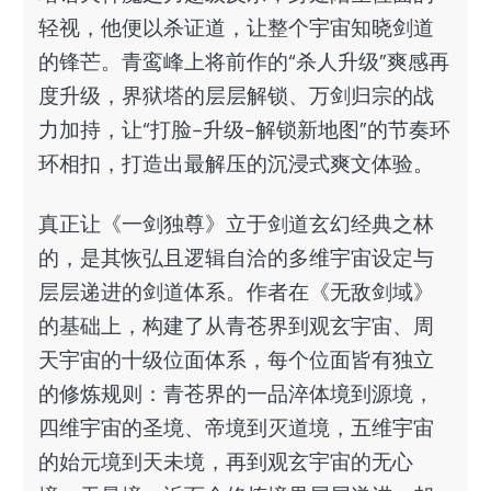
轻视，他便以杀证道，让整个宇宙知晓剑道
的锋芒。青鸾峰上将前作的“杀人升级”爽感再
度升级，界狱塔的层层解锁、万剑归宗的战
力加持，让“打脸-升级-解锁新地图”的节奏环
环相扣，打造出最解压的沉浸式爽文体验。
真正让《一剑独尊》立于剑道玄幻经典之林
的，是其恢弘且逻辑自洽的多维宇宙设定与
层层递进的剑道体系。作者在《无敌剑域》
的基础上，构建了从青苍界到观玄宇宙、周
天宇宙的十级位面体系，每个位面皆有独立
的修炼规则：青苍界的一品淬体境到源境，
四维宇宙的圣境、帝境到灭道境，五维宇宙
的始元境到天未境，再到观玄宇宙的无心