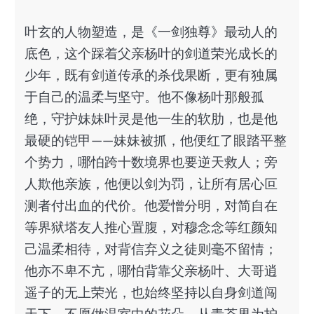
叶玄的人物塑造，是《一剑独尊》最动人的
底色，这个踩着父亲杨叶的剑道荣光成长的
少年，既有剑道传承的杀伐果断，更有独属
于自己的温柔与坚守。他不像杨叶那般孤
绝，守护妹妹叶灵是他一生的软肋，也是他
最硬的铠甲——妹妹被抓，他便红了眼踏平整
个势力，哪怕跨十数境界也要逆天救人；旁
人欺他亲族，他便以剑为罚，让所有居心叵
测者付出血的代价。他爱憎分明，对简自在
等界狱塔友人推心置腹，对穆念念等红颜知
己温柔相待，对背信弃义之徒则毫不留情；
他亦不卑不亢，哪怕背靠父亲杨叶、大哥逍
遥子的无上荣光，也始终坚持以自身剑道闯