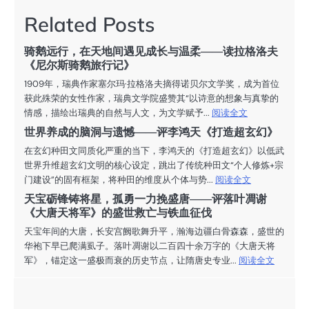
航
Related Posts
骑鹅远行，在天地间遇见成长与温柔——读拉格洛夫
《尼尔斯骑鹅旅行记》
1909年，瑞典作家塞尔玛·拉格洛夫摘得诺贝尔文学奖，成为首位
获此殊荣的女性作家，瑞典文学院盛赞其“以诗意的想象与真挚的
情感，描绘出瑞典的自然与人文，为文学赋予...
阅读全文
世界养成的脑洞与遗憾——评李鸿天《打造超玄幻》
在玄幻种田文同质化严重的当下，李鸿天的《打造超玄幻》以低武
世界升维超玄幻文明的核心设定，跳出了传统种田文“个人修炼+宗
门建设”的固有框架，将种田的维度从个体与势...
阅读全文
天宝砺锋铸将星，孤勇一力挽盛唐——评落叶凋谢
《大唐天将军》的盛世救亡与铁血征伐
天宝年间的大唐，长安宫阙歌舞升平，瀚海边疆白骨森森，盛世的
华袍下早已爬满虱子。落叶凋谢以二百四十余万字的《大唐天将
军》，锚定这一盛极而衰的历史节点，让隋唐史专业...
阅读全文