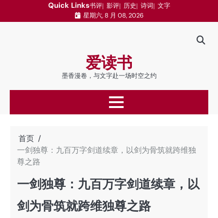
跳
Quick Links
书评
影评
历史
诗词
文字
星期六, 8 月 08, 2026
至
内
容
爱读书
墨香漫卷，与文字赴一场时空之约
首页
一剑独尊：九百万字剑道续章，以剑为骨筑就跨维独
尊之路
一剑独尊：九百万字剑道续章，以
剑为骨筑就跨维独尊之路