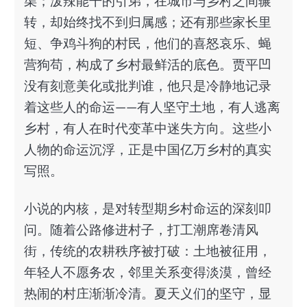
渠；泼辣能干的引弟，在城市与乡村之间辗
转，却始终找不到归属感；还有那些家长里
短、争鸡斗狗的村民，他们的喜怒哀乐、蝇
营狗苟，构成了乡村最鲜活的底色。贾平凹
没有刻意美化或批判谁，他只是冷静地记录
着这些人的命运——有人坚守土地，有人逃离
乡村，有人在时代变革中迷失方向。这些小
人物的命运沉浮，正是中国亿万乡村的真实
写照。
小说的内核，是对转型期乡村命运的深刻叩
问。随着公路修进村子，打工潮席卷清风
街，传统的农耕秩序被打破：土地被征用，
年轻人不愿务农，邻里关系变得淡漠，曾经
热闹的村庄渐渐冷清。夏天义们的坚守，显