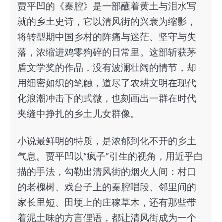
贾平凹的《秦腔》是一部蘸着黄土与泪水写
就的乡土史诗，它以清风街的兴衰为缩影，
将转型期中国乡村的阵痛与迷茫、坚守与失
落，浓缩进鸡零狗碎的日常里。这部斩获茅
盾文学奖的作品，没有波澜壮阔的情节，却
用细密如织的笔触，道尽了农耕文明在现代
化浪潮冲击下的式微，也刻画出一群在时代
夹缝中挣扎的乡土儿女群像。
小说最鲜明的特质，是浓郁到化不开的乡土
气息。贾平凹以“疯子”引生的视角，用近乎白
描的手法，勾勒出清风街的烟火人间：村口
的老槐树、戏台子上的秦腔唱段、邻里间的
家长里短、田埂上的庄稼草木，还有那些带
着泥土味的方言俚语，都让清风街成为一个