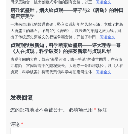
田深度融合，跳出独狼式修仙的固有套路，以王...
阅读全文
唐砖筑盛世，烟火绘贞观——评孑与2《唐砖》的种田
流唐穿美学
一块来自现代的普通青砖，坠入贞观初年的风起云涌，竟成了构筑
大唐盛世的基石。孑与2的《唐砖》，以云烨的穿越之旅为线，跳
出了传统历史穿越文的权谋争霸套路，开创了种田...
阅读全文
贞观刑狱融新知，科学断案绘盛唐——评大理寺一哥
《人在贞观，科学破案》的探案新章与贞观风华
贞观年间的大唐，既有“海晏河清，路不拾遗”的盛世图景，亦有市
井巷陌、宫闱深院中的隐秘疑云。大理寺一哥独辟蹊径，以《人在
贞观，科学破案》将现代刑侦科学与初唐司法体...
阅读全文
发表回复
您的邮箱地址不会被公开。
必填项已用
*
标注
评论
*