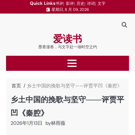
跳
Quick Links
书评
影评
历史
诗词
文字
星期日, 8 月 09, 2026
至
内
容
爱读书
墨香漫卷，与文字赴一场时空之约
首页
乡土中国的挽歌与坚守——评贾平凹《秦腔》
乡土中国的挽歌与坚守——评贾平
凹《秦腔》
2026年1月13日
by
林雨薇