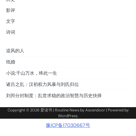
影评
文字
诗词
追风的人
纸婚
小说:千山万水，终此一生
诸吕之乱：汉初权力风暴与刘氏归位
刘邦分封制度：乱世求稳的政治智慧与历史抉择
Copyright © 2026
爱读书
| Routine News by
Ascendoor
| Powered by
WordPress
.
豫ICP备17030667号