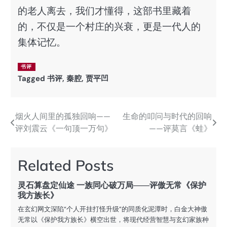
的老人离去，我们才懂得，这部书里藏着
的，不仅是一个村庄的兴衰，更是一代人的
集体记忆。
书评
Tagged
书评
,
秦腔
,
贾平凹
烟火人间里的孤独回响——
生命的叩问与时代的回响
文
评刘震云《一句顶一万句》
——评莫言《蛙》
章
导
Related Posts
航
灵石算盘定仙途 一族同心破万局——评傲无常《保护
我方族长》
在玄幻网文深陷“个人开挂打怪升级”的同质化泥潭时，白金大神傲
无常以《保护我方族长》横空出世，将现代经营智慧与玄幻家族种