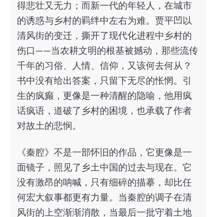
得悲壮又无力；而新一代的年轻人，在城市
的诱惑与乡村的羁绊中左右为难。贾平凹以
清风街的变迁，撕开了现代化进程中乡村的
伤口——当农耕文明的根基被撼动，那些流传
千年的习俗、人情、信仰，又该何去何从？
书中没有给出答案，只留下无尽的怅惘。引
生的疯癫，更像是一种清醒的隐喻，他用疯
话疯语，道破了乡村的困境，也承载了作者
对故土的悲悯。
《秦腔》不是一部怀旧的作品，它更像是一
面镜子，照见了乡土中国的过去与现在。它
没有激昂的呐喊，只有细碎的描摹，却比任
何宏大叙事都更有力量。当秦腔的调子在清
风街的上空渐渐消散，当最后一批守着土地