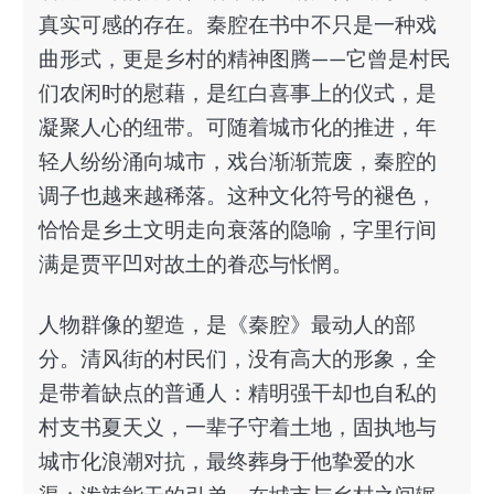
真实可感的存在。秦腔在书中不只是一种戏
曲形式，更是乡村的精神图腾——它曾是村民
们农闲时的慰藉，是红白喜事上的仪式，是
凝聚人心的纽带。可随着城市化的推进，年
轻人纷纷涌向城市，戏台渐渐荒废，秦腔的
调子也越来越稀落。这种文化符号的褪色，
恰恰是乡土文明走向衰落的隐喻，字里行间
满是贾平凹对故土的眷恋与怅惘。
人物群像的塑造，是《秦腔》最动人的部
分。清风街的村民们，没有高大的形象，全
是带着缺点的普通人：精明强干却也自私的
村支书夏天义，一辈子守着土地，固执地与
城市化浪潮对抗，最终葬身于他挚爱的水