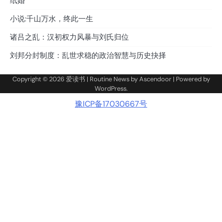
纸婚
小说:千山万水，终此一生
诸吕之乱：汉初权力风暴与刘氏归位
刘邦分封制度：乱世求稳的政治智慧与历史抉择
Copyright © 2026
爱读书
| Routine News by
Ascendoor
| Powered by
WordPress
.
豫ICP备17030667号