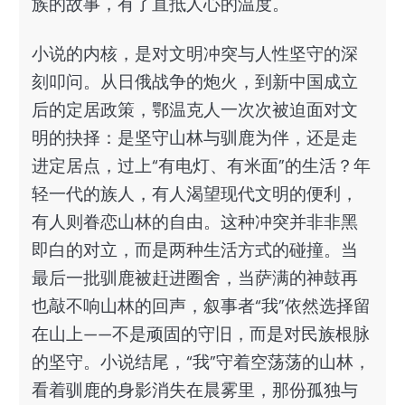
族的故事，有了直抵人心的温度。
小说的内核，是对文明冲突与人性坚守的深
刻叩问。从日俄战争的炮火，到新中国成立
后的定居政策，鄂温克人一次次被迫面对文
明的抉择：是坚守山林与驯鹿为伴，还是走
进定居点，过上“有电灯、有米面”的生活？年
轻一代的族人，有人渴望现代文明的便利，
有人则眷恋山林的自由。这种冲突并非非黑
即白的对立，而是两种生活方式的碰撞。当
最后一批驯鹿被赶进圈舍，当萨满的神鼓再
也敲不响山林的回声，叙事者“我”依然选择留
在山上——不是顽固的守旧，而是对民族根脉
的坚守。小说结尾，“我”守着空荡荡的山林，
看着驯鹿的身影消失在晨雾里，那份孤独与