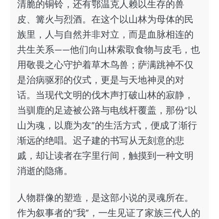
清脆的铜铃，还有鄂温克人赖以生存的兽
皮、篝火与烈酒。在这个以山林为母体的民
族里，人与自然并非对立，而是血脉相连的
共生关系——他们向山林索取食物与皮毛，也
用敬畏之心守护着草木鸟兽；萨满跳神不仅
是治病驱邪的仪式，更是与天地神灵的对
话。当现代文明的伐木声打破山林的寂静，
当驯鹿的足迹被公路与电线杆覆盖，那份“以
山为魂，以鹿为友”的生活方式，便成了渐行
渐远的绝唱。迟子建的书写从无刻意的悲
戚，却让读者在字里行间，触摸到一种文明
消逝的隐痛。
人物群像的塑造，是这部小说的灵魂所在。
作为叙事者的“我”，一生见证了家族三代人的