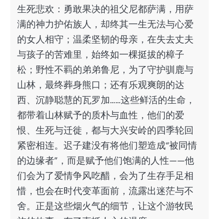
生死悲欢：勇敢果决的祖父尼都萨满，用萨
满的神力护佑族人，却终其一生无法与心爱
的女人相守；温柔坚韧的母亲，在失去丈夫
与孩子的苦难里，始终如一棵挺拔的樟子
松；野性不羁的弟弟鲁尼，为了守护驯鹿与
山林，最终葬身熊口；还有乐观爽朗的达
西、沉静聪慧的瓦罗加……这些鲜活的生命，
都带着山林赋予的质朴与血性，他们的爱
恨、生死与迁徙，都与大兴安岭的四季轮回
紧密相连。迟子建没有将他们塑造成“被同情
的边缘者”，而是赋予他们饱满的人性——他
们会为了爱情争风吃醋，会为了生存手足相
惜，也会在时代变革面前，流露出迷茫与不
舍。正是这些烟火气的细节，让这个游牧民