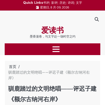
跳
Quick Links
书评
影评
历史
诗词
文字
星期日, 8 月 09, 2026
至
内
容
爱读书
墨香漫卷，与文字赴一场时空之约
首页
驯鹿踏过的文明绝唱——评迟子建《额尔古纳河右
岸》
驯鹿踏过的文明绝唱——评迟子建
《额尔古纳河右岸》