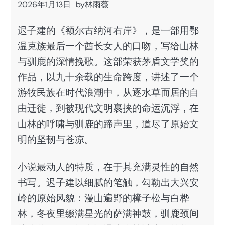
2026年1月13日
by
林雨薇
迟子建的《额尔古纳河右岸》，是一部用鄂
温克族最后一个酋长女人的口吻，写给山林
与驯鹿的深情挽歌。这部荣获茅盾文学奖的
作品，以九十余载的生命跨度，讲述了一个
游牧民族在时代浪潮中，从逐水草而居的自
由迁徙，到被现代文明裹挟的命运沉浮，在
山林的呼啸与驯鹿的蹄声里，道尽了原始文
明的坚韧与苍凉。
小说最动人的特质，在于其充满灵性的自然
书写。迟子建以细腻的笔触，勾勒出大兴安
岭的原始风貌：漫山遍野的樟子松与白桦
林，冬夜里缀满星光的萨满神鼓，驯鹿颈间