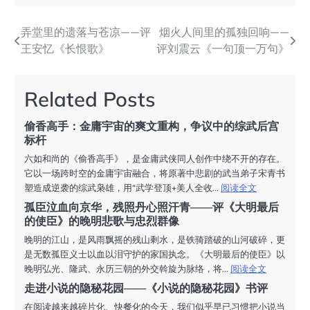
弄堂里的遗落与苍凉——评
烟火人间里的孤独回响——
文
王安忆《长恨歌》
评刘震云《一句顶一万句》
章
导
Related Posts
航
偷香高手：金庸宇宙的爽文重构，争议中的综武后宫
标杆
六如和尚的《偷香高手》，是金庸武侠同人创作中绕不开的存在。
它以一场跨时空的金庸宇宙融合，将原著中悲剧的武当弟子宋青书
塑造成逆袭的综武枭雄，用“武学登顶+美人全收...
阅读全文
孤臣泣血向京华，残照丹心照汗青——评《大明最后
的使臣》的晚明悲歌与忠烈群像
晚明的江山，是风雨飘摇的残山剩水，是铁骑踏破的山河破碎，更
是无数孤臣义士以血以泪守护的家国执念。《大明最后的使臣》以
晚明弘光、隆武、永历三朝的外交斡旋为脉络，将...
阅读全文
走进小说的隐秘花园——《小说的隐秘花园》书评
在阅读越来越碎片化、快餐化的今天，我们似乎早已习惯把小说当