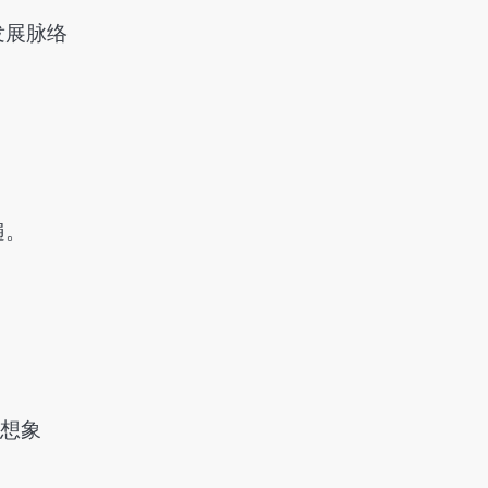
发展脉络
遍。
有想象