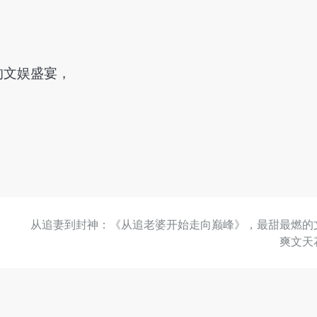
。
的文娱盛宴，
从追妻到封神：《从追老婆开始走向巅峰》，最甜最燃的
爽文天