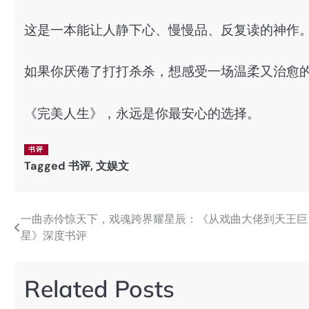
这是一本能让人静下心、慢慢品、反复读的神作
如果你厌倦了打打杀杀，想感受一场温柔又治愈
《完美人生》，永远是你最安心的选择。
书评
Tagged
书评
,
文娱文
一曲赤伶惊天下，戏魂跨界耀星辰：《从戏曲大佬到天王巨
文
星》深度书评
章
导
Related Posts
航