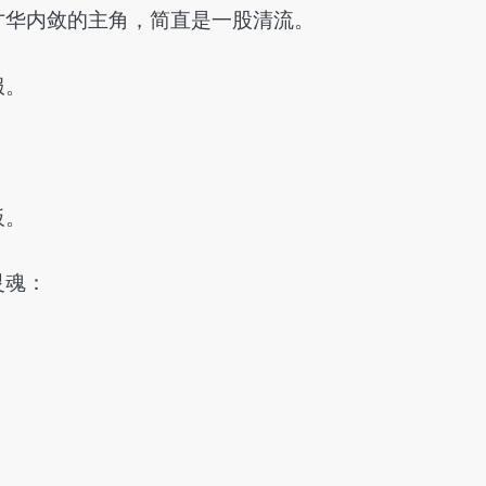
才华内敛的主角，简直是一股清流。
服。
板。
灵魂：