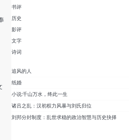
书评
、
历史
奉
影评
文字
诗词
追风的人
纸婚
文
小说:千山万水，终此一生
诸吕之乱：汉初权力风暴与刘氏归位
刘邦分封制度：乱世求稳的政治智慧与历史抉择