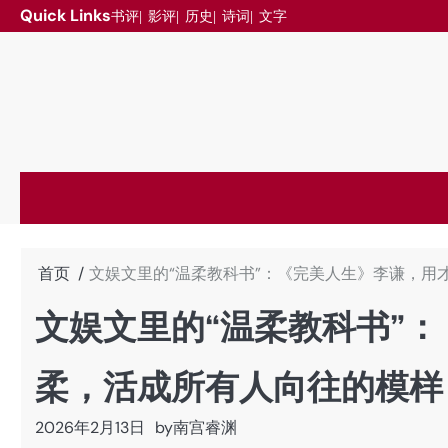
跳
Quick Links
书评
影评
历史
诗词
文字
至
内
容
首页
文娱文里的“温柔教科书”：《完美人生》李谦，用
文娱文里的“温柔教科书”
柔，活成所有人向往的模样
2026年2月13日
by
南宫睿渊