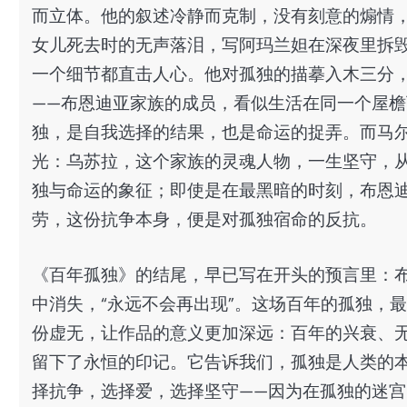
而立体。他的叙述冷静而克制，没有刻意的煽情
女儿死去时的无声落泪，写阿玛兰妲在深夜里拆
一个细节都直击人心。他对孤独的描摹入木三分
——布恩迪亚家族的成员，看似生活在同一个屋
独，是自我选择的结果，也是命运的捉弄。而马
光：乌苏拉，这个家族的灵魂人物，一生坚守，
独与命运的象征；即使是在最黑暗的时刻，布恩
劳，这份抗争本身，便是对孤独宿命的反抗。
《百年孤独》的结尾，早已写在开头的预言里：
中消失，“永远不会再出现”。这场百年的孤独，
份虚无，让作品的意义更加深远：百年的兴衰、
留下了永恒的印记。它告诉我们，孤独是人类的
择抗争，选择爱，选择坚守——因为在孤独的迷