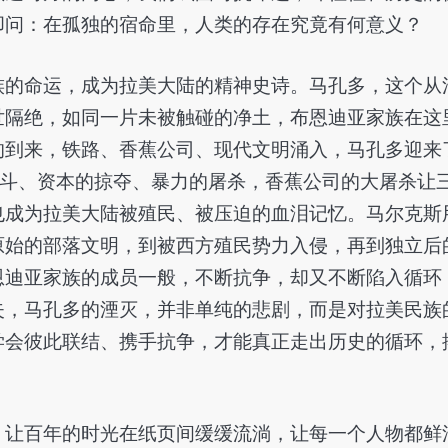
叩问：在孤独的宿命里，人类的存在究竟有何意义？
族的命运，成为拉美大陆的精神史诗。马孔多，这个从
世隔绝，如同一片未被触碰的净土，布恩迪亚家族在这
的到来，铁路、香蕉公司、现代文明涌入，马孔多迎来
争斗、资本的掠夺、暴力的屠杀，香蕉公司的大屠杀让
也成为拉美大陆被殖民、被压迫的血泪记忆。马尔克斯
原始的部落文明，到被西方殖民势力入侵，再到独立后
恩迪亚家族的成员一般，不断抗争，却又不断陷入循环
失，马孔多的湮灭，并非单纯的悲剧，而是对拉美民族
学会彼此联结、携手抗争，才能真正走出历史的循环，
，让百年的时光在纸页间缓缓流淌，让每一个人物都鲜