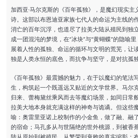
加西亚·马尔克斯的《百年孤独》，是魔幻现实主
诗。这部以布恩迪亚家族七代人的命运为主线的
消亡的百年沉浮，也道尽了拉美大陆从殖民到独
成一团混沌的梦境，在“冰块”与“黄蝴蝶”的隐喻里
展着人性的孤独、命运的循环与文明的荒芜，让
独是人类永恒的底色，而抗争与坚守，是对抗孤
《百年孤独》最震撼的魅力，在于以魔幻的笔法
生，构筑起一个既遥远又贴近的文学世界。马尔
归来、蕾梅黛丝乘风而去等魔幻场景，如同日常
拉美大地本身就充满这样的神奇与诡谲。但这些
喻：奥雷里亚诺上校制作的小金鱼，做了融、融
的宿命；马孔多从与世隔绝的世外桃源，到被香
陆从原始到被殖民、从繁荣到衰败的真实缩影；