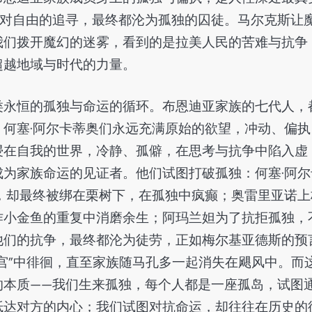
、对自由的追寻，最终都沦为孤独的囚徒。马尔克斯让
我们拨开魔幻的迷雾，看到的是拉美人民的苦难与抗争
超越地域与时代的力量。
类永恒的孤独与命运的循环。布恩迪亚家族的七代人，
何塞·阿尔卡蒂奥们永远充满原始的欲望，冲动、偏执
浸在自我的世界，冷静、孤僻，在思考与抗争中陷入虚
为家族命运的见证者。他们试图打破孤独：何塞·阿尔
，却最终被绑在栗树下，在孤独中疯癫；奥雷里亚诺上
作小金鱼的重复中消磨余生；阿玛兰妲为了抗拒孤独，
他们的抗争，最终都沦为徒劳，正如梅尔基亚德斯的预
宫”中徘徊，直至家族随马孔多一起消失在飓风中。而
的本质——我们生来孤独，每个人都是一座孤岛，试图
抵达对方的内心；我们试图对抗命运，却往往在历史的