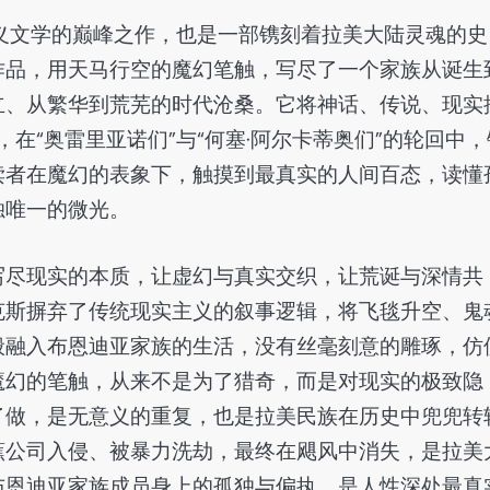
义文学的巅峰之作，也是一部镌刻着拉美大陆灵魂的史
作品，用天马行空的魔幻笔触，写尽了一个家族从诞生
立、从繁华到荒芜的时代沧桑。它将神话、传说、现实
，在“奥雷里亚诺们”与“何塞·阿尔卡蒂奥们”的轮回中，
读者在魔幻的表象下，触摸到最真实的人间百态，读懂
独唯一的微光。
写尽现实的本质，让虚幻与真实交织，让荒诞与深情共
克斯摒弃了传统现实主义的叙事逻辑，将飞毯升空、鬼
般融入布恩迪亚家族的生活，没有丝毫刻意的雕琢，仿
魔幻的笔触，从来不是为了猎奇，而是对现实的极致隐
了做，是无意义的重复，也是拉美民族在历史中兜兜转
蕉公司入侵、被暴力洗劫，最终在飓风中消失，是拉美
布恩迪亚家族成员身上的孤独与偏执，是人性深处最真