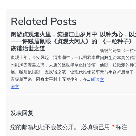
章
导
Related Posts
航
闲游贞观烟火里，笑揽江山岁月中
以种为心，以
——评贼眉鼠眼《贞观大闲人》的
《一粒种子》
诙谐治世之道
杨键的诗集《一粒
贞观十年，长安风起，渭水潮生，一代明君李世
回归生命本真的精
民刚拭去丧妻之痛，大唐的盛世华章正徐徐铺
他以一粒微渺的种
展。贼眉鼠眼以一支诙谐之笔，让现代推销员李
意与生命哲思熔于一
素穿越而来，附身太平村十五岁少年，在...
阅读
文
全文
发表回复
您的邮箱地址不会被公开。
必填项已用
*
标注