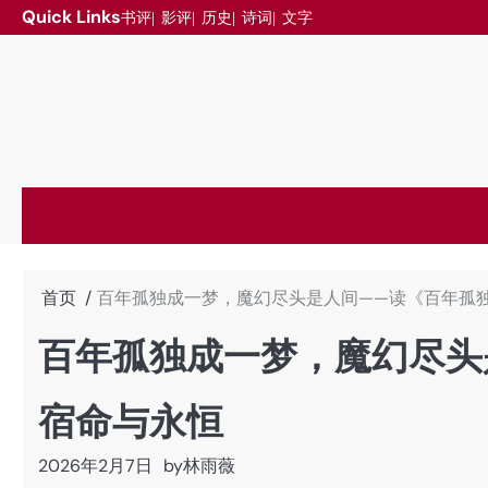
跳
Quick Links
书评
影评
历史
诗词
文字
至
内
容
首页
百年孤独成一梦，魔幻尽头是人间——读《百年孤
百年孤独成一梦，魔幻尽头
宿命与永恒
2026年2月7日
by
林雨薇