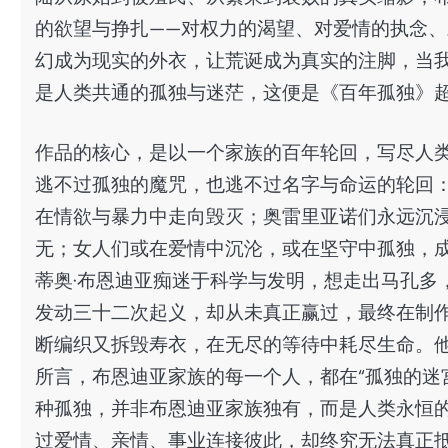
的欲望与挣扎——对权力的渴望、对爱情的执念
幻成为现实的外衣，让荒诞成为真实的注脚，当
是人类共通的孤独与迷茫，这便是《百年孤独》
作品的核心，是以一个家族的百年轮回，写尽人
逃不过孤独的魔咒，也逃不过名字与命运的轮回：
在情欲与暴力中走向毁灭；奥雷里亚诺们永远沉
无；女人们或在爱情中沉沦，或在坚守中孤独，成
蒂奥·布恩迪亚痴迷于科学与发明，想走出马孔多
发动三十二次起义，却从未真正赢过，最终在制
断编织又拆毁寿衣，在无尽的等待中耗尽生命。
所言，布恩迪亚家族的每一个人，都在“孤独的迷
种孤独，并非布恩迪亚家族独有，而是人类永恒
过爱情、亲情、事业连接彼此，却终究无法真正