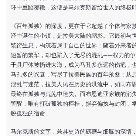
环中重蹈覆辙，这便是马尔克斯留给世人的终极
《百年孤独》的深度，更在于它超越了个体与家
泽中诞生的小镇，是拉美大陆的缩影。它最初与
繁衍生息，构筑着属于自己的世界；随着外来者
短暂的繁华，却也陷入了无尽的混乱——权力的
千具尸体被扔进大海，成为马孔多永远的伤疤，
马孔多的兴衰，写尽了拉美民族的百年沧桑：从
混乱与迷茫，拉美人民在历史的洪流中，如同布
最终在孤独与荒芜中迷失。而布恩迪亚家族的消
警醒：唯有打破孤独的桎梏，摒弃偏执与封闭，
脱孤独的宿命。
马尔克斯的文字，兼具史诗的磅礴与细腻的深情