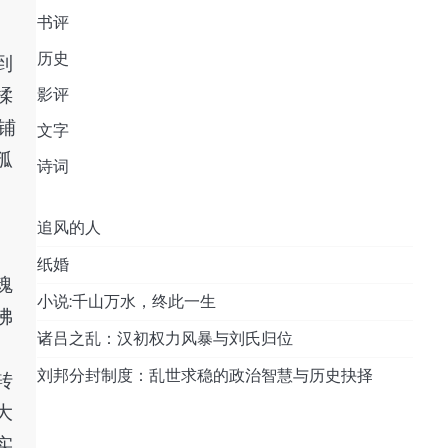
书评
历史
到
揉
影评
铺
文字
孤
诗词
追风的人
纸婚
魂
小说:千山万水，终此一生
佛
诸吕之乱：汉初权力风暴与刘氏归位
刘邦分封制度：乱世求稳的政治智慧与历史抉择
转
大
实