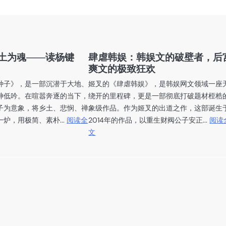
土为魂——读杨键
肆虐韩娱：韩娱文的破壁者，后
爽文的极致狂欢
种子》，是一部沉潜于大地、
姬叉的《肆虐韩娱》，是韩娱网文领域一座
神低吟。在喧嚣奔逐的当下，
绕开的里程碑，更是一部彻底打破题材桎梏
子为意象，将乡土、悲悯、禅
象级作品。作为姬叉的出道之作，这部诞生
炉，用极简、素朴...
阅读全
2014年的作品，以重生财阀公子安正...
阅读
文