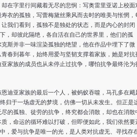
，却在字里行间藏着无尽的悲悯：写奥雷里亚诺上校面
毁寿衣的孤独，写蕾梅黛丝乘风而去时的唯美与怅惘，
，让我们看到，孤独不是独处的状态，而是内心的封闭
檐下，却彼此隔绝，各自活在自己的世界里，他们的孤
尔克斯并非一味渲染孤独的绝望，他在作品中埋下了微
从青春到暮年，始终用爱与坚韧支撑着家族，她是对抗
迪亚家族的成员也从未停止过抗争，哪怕抗争最终沦为
布恩迪亚家族的最后一个人，被蚂蚁吞噬，马孔多在飓
最终归于一场虚无的梦境，仿佛一切从未发生。但正是
无尽的孤独、徒劳的抗争，终究都会消散，却也在消散
本质，命运的循环难以打破，但即便如此，我们依然要
宫中，爱与抗争是唯一的光，是人类对抗虚无、寻找存