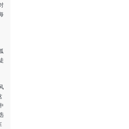
对
每
孤
徒
风
这
中
选
在