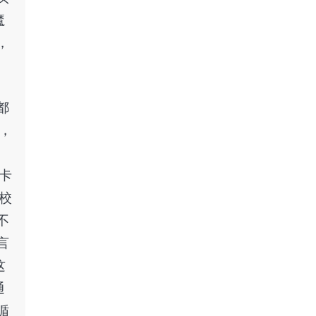
魔
，
都
，
卡
校
不
言
这
通
循