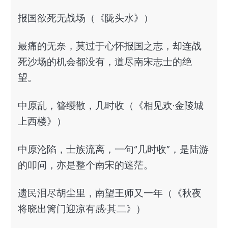
报国欲死无战场（《陇头水》）
最痛的无奈，莫过于心怀报国之志，却连战
死沙场的机会都没有，道尽南宋志士的绝
望。
中原乱，簪缨散，几时收（《相见欢·金陵城
上西楼》）
中原沦陷，士族流离，一句“几时收”，是陆游
的叩问，亦是整个南宋的迷茫。
遗民泪尽胡尘里，南望王师又一年（《秋夜
将晓出篱门迎凉有感·其二》）