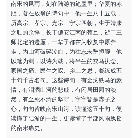
南宋的风雨，刻在陆游的笔墨里；华夏的赤
胆，凝在放翁的诗句中。他一生八十五载，
历高宗、孝宗、光宗、宁宗四朝，生于靖康
之耻的余悸，长于偏安江南的苟且，逝于王
师北定的遗愿，一辈子都在为收复中原奔
走，为山河破碎泣血，为壮志未酬扼腕。他
以笔为剑，以诗为戟，将半生的戎马执念、
家国之痛、民生之叹、乡土之思，凝练成五
十句千古名句。这些诗句，有金戈铁马的豪
情，有泪洒山河的悲戚，有闲居田园的淡
然，有至死不渝的坚守，字字皆是赤子之
心，句句皆映南宋山河，读懂这五十句，便
读懂了陆游的一生，更读懂了半部风雨飘摇
的南宋痛史。