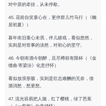
对中原的牵挂，从未停歇。
45. 花前自笑童心在，更伴群儿竹马行（《幽
居初夏》）
暮年依旧童心未泯，伴儿嬉戏，看似悠然，
实则是对世事的淡然，对初心的坚守。
46. 今朝有酒今朝醉，且尽樽前有限杯（《金
缕曲·寄梁汾》化意抒怀）
看似放浪形骸，实则是壮志难酬的无奈，借
酒消愁，愁更愁。
47. 流光容易把人抛，红了樱桃，绿了芭蕉