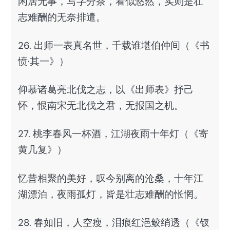
闲居无事，写字分茶，看似悠然，实则是壮
志难酬的无奈排遣。
26. 出师一表真名世，千载谁堪伯仲间（《书
愤·其一》）
仰慕诸葛亮北伐之志，以《出师表》抒己
怀，恨南宋无北伐之君，无报国之机。
27. 桃李春风一杯酒，江湖夜雨十年灯（《寄
黄几复》）
忆昔相聚的美好，叹今别离的沧桑，十年江
湖漂泊，夜雨孤灯，皆是壮志难酬的怅惘。
28. 春如旧，人空瘦，泪痕红浥鲛绡透（《钗