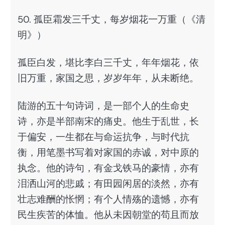
50. 孤臣霜发三千丈，每岁烟花一万重（《清
明》）
孤臣白发，堪比李白三千丈，年年烟花，依
旧万重，家国之思，岁岁年年，从未断绝。
陆游的五十句诗词，是一部个人的生命史
诗，亦是半部南宋的痛史。他生于乱世，长
于偏安，一生都在与命运抗争，与时代抗
衡，用笔墨书写着对家国的赤诚，对中原的
执念。他的诗句，有金戈铁马的豪情，亦有
泪洒山河的悲戚；有田园闲居的淡然，亦有
壮志难酬的怅惘；有个人情殇的遗憾，亦有
民生疾苦的体恤。他从未因朝堂的苟且而放