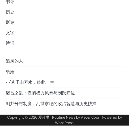
书评
历史
影评
文字
诗词
追风的人
纸婚
小说:千山万水，终此一生
诸吕之乱：汉初权力风暴与刘氏归位
刘邦分封制度：乱世求稳的政治智慧与历史抉择
Copyright © 2026
爱读书
| Routine News by
Ascendoor
| Powered by
WordPress
.