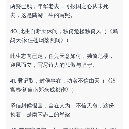
两鬓已残，年华老去，可报国之心从未死
去，这是陆游一生的写照。
40. 此生自断天休问，独倚危楼独倚风（《鹧
鸪天·家住苍烟落照间》）
此生志向已定，任凭天意如何，独倚危楼，
迎风而立，写尽诗人的孤傲与坚守。
41. 君记取，封侯事在，功名不信由天（《汉
宫春·初自南郑来成都作》）
坚信封侯报国，全在人为，不信天命，这份
执着，是南宋志士的脊梁。