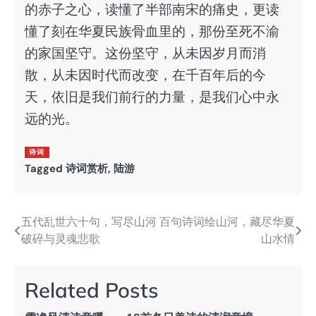
的赤子之心，读懂了半部南宋的痛史，更读
懂了刻在华夏民族骨血里的，那份至死不渝
的家国坚守。这份坚守，从未因岁月而消
散，从未因时代而改变，在千百年后的今
天，依旧是我们前行的力量，是我们心中永
远的光。
诗词
Tagged
诗词赏析
,
陆游
五代乱世六十句，写尽山河
百句诗词绘山河，藏尽华夏
文
破碎与灵魂悲歌
山水情
章
导
Related Posts
航