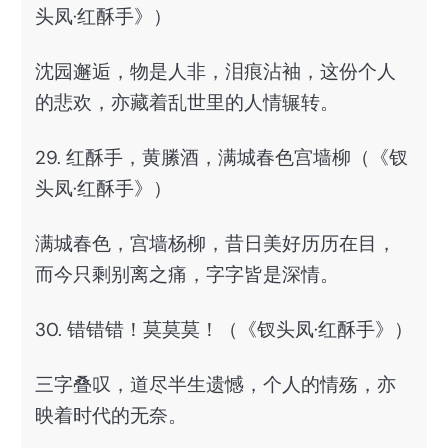
头凤·红酥手》）
沈园邂逅，物是人非，泪痕沾袖，这份个人
的悲欢，亦藏着乱世里的人情辗转。
29. 红酥手，黄縢酒，满城春色宫墙柳（《钗
头凤·红酥手》）
满城春色，宫墙杨柳，昔日美好历历在目，
而今只剩别离之痛，字字皆是深情。
30. 错错错！莫莫莫！（《钗头凤·红酥手》）
三字叠叹，道尽半生遗憾，个人的情殇，亦
映着时代的无奈。