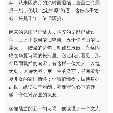
弃，从未因岁月的流转而退缩，直至生命最
后一刻，仍以“北定中原”为愿，这份赤子之
心，跨越千年，依旧滚烫。
南宋的风雨早已散去，临安的柔靡已成过
往，三万里黄河依旧奔海，五千仞华山依旧
摩天，而陆游的诗句，却如星辰般，永远闪
耀在华夏诗词的长河里。它让我们看见，那
个风雨飘摇的南宋，有这样一位文人，以笔
为剑，以诗为戟，用一生的坚守，书写着华
夏儿女的家国情怀；让我们懂得，纵使身处
乱世，纵使壮志难酬，亦要守住心中的赤
诚，守住对家国的执念。
读懂陆游的五十句诗词，便读懂了一个文人