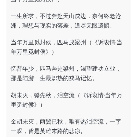
一生所求，不过奔赴天山戍边，奈何终老沧
洲，理想与现实的落差，道尽无限遗憾。
当年万里觅封侯，匹马戍梁州（《诉衷情·当
年万里觅封侯》）
忆昔年少，匹马奔赴梁州，渴望建功立业，
那是陆游一生最炽热的戎马记忆。
胡未灭，鬓先秋，泪空流（《诉衷情·当年万
里觅封侯》）
金胡未灭，两鬓已秋，唯有热泪空流，一字
一叹，皆是英雄末路的悲凉。