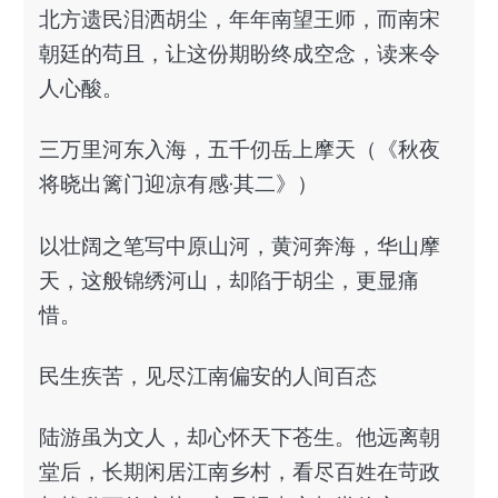
北方遗民泪洒胡尘，年年南望王师，而南宋
朝廷的苟且，让这份期盼终成空念，读来令
人心酸。
三万里河东入海，五千仞岳上摩天（《秋夜
将晓出篱门迎凉有感·其二》）
以壮阔之笔写中原山河，黄河奔海，华山摩
天，这般锦绣河山，却陷于胡尘，更显痛
惜。
民生疾苦，见尽江南偏安的人间百态
陆游虽为文人，却心怀天下苍生。他远离朝
堂后，长期闲居江南乡村，看尽百姓在苛政