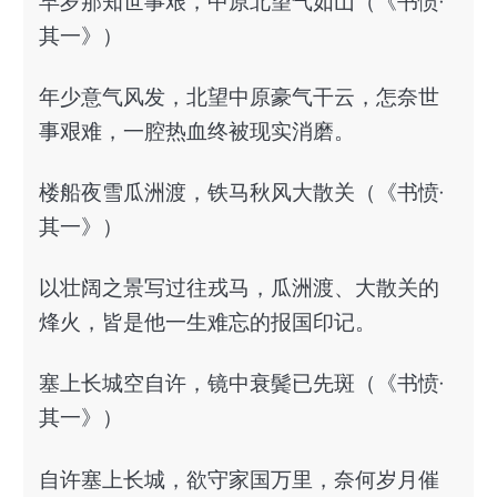
早岁那知世事艰，中原北望气如山（《书愤·
其一》）
年少意气风发，北望中原豪气干云，怎奈世
事艰难，一腔热血终被现实消磨。
楼船夜雪瓜洲渡，铁马秋风大散关（《书愤·
其一》）
以壮阔之景写过往戎马，瓜洲渡、大散关的
烽火，皆是他一生难忘的报国印记。
塞上长城空自许，镜中衰鬓已先斑（《书愤·
其一》）
自许塞上长城，欲守家国万里，奈何岁月催