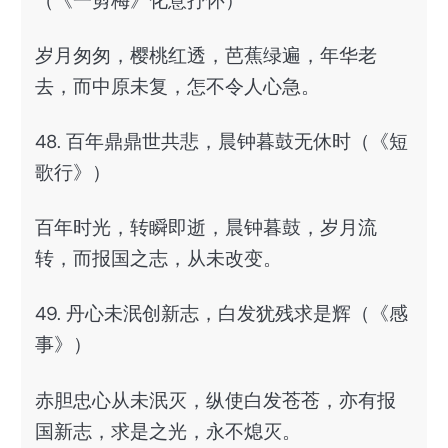
（《一剪梅》化意抒怀）
岁月匆匆，樱桃红透，芭蕉绿遍，年华老
去，而中原未复，怎不令人心急。
48. 百年鼎鼎世共悲，晨钟暮鼓无休时（《短
歌行》）
百年时光，转瞬即逝，晨钟暮鼓，岁月流
转，而报国之志，从未改变。
49. 丹心未泯创新志，白发犹残求是辉（《感
事》）
赤胆忠心从未泯灭，纵使白发苍苍，亦有报
国新志，求是之光，永不熄灭。