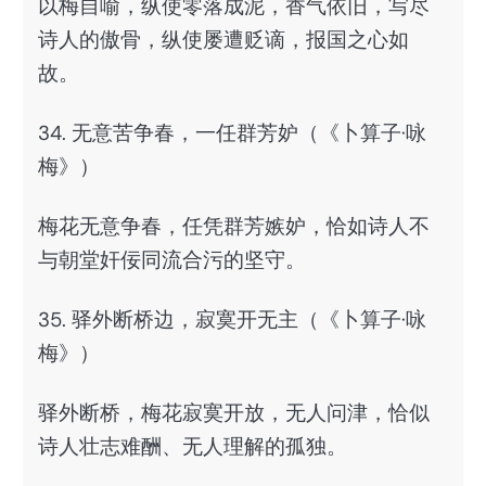
以梅自喻，纵使零落成泥，香气依旧，写尽
诗人的傲骨，纵使屡遭贬谪，报国之心如
故。
34. 无意苦争春，一任群芳妒（《卜算子·咏
梅》）
梅花无意争春，任凭群芳嫉妒，恰如诗人不
与朝堂奸佞同流合污的坚守。
35. 驿外断桥边，寂寞开无主（《卜算子·咏
梅》）
驿外断桥，梅花寂寞开放，无人问津，恰似
诗人壮志难酬、无人理解的孤独。