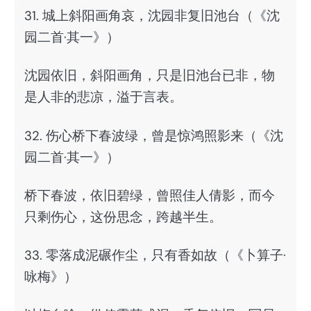
31. 城上斜阳画角哀，沈园非复旧池台（《沈
园二首·其一》）
沈园依旧，斜阳画角，只是旧池台已非，物
是人非的悲凉，溢于言表。
32. 伤心桥下春波绿，曾是惊鸿照影来（《沈
园二首·其一》）
桥下春波，依旧碧绿，曾照佳人倩影，而今
只剩伤心，这份思念，跨越半生。
33. 零落成泥碾作尘，只有香如故（《卜算子·
咏梅》）