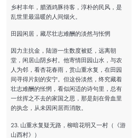
乡村丰年，腊酒鸡豚待客，淳朴的民风，是
乱世里最温暖的人间烟火。
田园闲居，藏尽壮志难酬的淡然与怅惘
因力主抗金，陆游一生数度被贬，远离朝
堂，闲居山阴乡村。他寄情田园山水，与农
人为邻，看杏花春雨，赏山重水复，在田园
间寻得片刻的安宁。但这份淡然，终究藏着
壮志难酬的怅惘，看似闲适的诗句里，总有
一丝挥之不去的家国之思，那是刻在骨血里
的执念，从未因闲居而消散。
23. 山重水复疑无路，柳暗花明又一村（《游
山西村》）