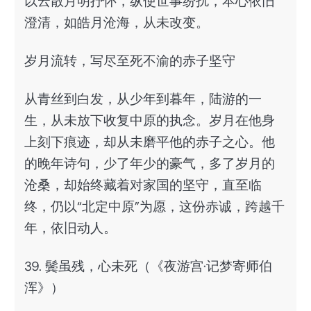
以云散月明抒怀，纵使世事纷扰，本心依旧
澄清，如皓月沧海，从未改变。
岁月流转，写尽至死不渝的赤子坚守
从青丝到白发，从少年到暮年，陆游的一
生，从未放下收复中原的执念。岁月在他身
上刻下痕迹，却从未磨平他的赤子之心。他
的晚年诗句，少了年少的豪气，多了岁月的
沧桑，却始终藏着对家国的坚守，直至临
终，仍以“北定中原”为愿，这份赤诚，跨越千
年，依旧动人。
39. 鬓虽残，心未死（《夜游宫·记梦寄师伯
浑》）