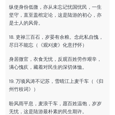
纵使身份低微，亦从未忘记忧国忧民，一生
坚守，直至盖棺定论，这是陆游的初心，亦
是士人的风骨。
18. 吏禄三百石，岁晏有余粮。念此私自愧，
尽日不能忘（《观刈麦》化意抒怀）
身居微官，衣食无忧，反观百姓劳作艰辛，
满心愧疚，藏着对民生的深切体恤。
19. 万顷风涛不记苏，雪晴江上麦千车（《归
州竹枝词》）
盼风雨平息，麦浪千车，愿百姓温饱，岁岁
无忧，这是陆游最朴素的民生期许。