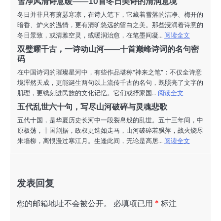
雪净风清诗意暖——10首冬日美诗的清润意境
冬日并非只有萧瑟寒凉，在诗人笔下，它藏着雪落的洁净、梅开的
暗香、炉火的温情，更有清旷悠远的留白之美。那些浸润着诗意的
冬日景致，或清雅空灵，或暖润治愈，在笔墨间凝...
阅读全文
双璧耀千古，一诗动山河——十首巅峰诗词的名句密
码
在中国诗词的璀璨星河中，有些作品堪称“神来之笔”：不仅全诗意
境浑然天成，更能诞生两句以上流传千古的名句，既照亮了文字的
肌理，更镌刻进民族的文化记忆。它们或抒家国...
阅读全文
五代乱世六十句，写尽山河破碎与灵魂悲歌
五代十国，是华夏历史长河中一段裂帛般的乱世。五十三年间，中
原板荡，十国割据，政权更迭如走马，山河破碎若飘萍，战火烧尽
朱墙柳，离恨漫过寒江月。生逢此间，无论是高居...
阅读全文
发表回复
您的邮箱地址不会被公开。
必填项已用
*
标注