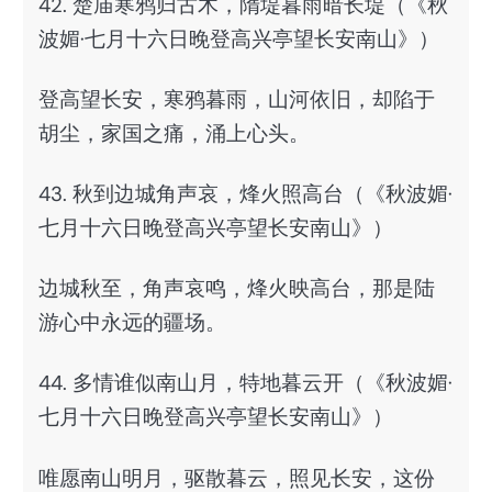
42. 楚庙寒鸦归古木，隋堤暮雨暗长堤（《秋
波媚·七月十六日晚登高兴亭望长安南山》）
登高望长安，寒鸦暮雨，山河依旧，却陷于
胡尘，家国之痛，涌上心头。
43. 秋到边城角声哀，烽火照高台（《秋波媚·
七月十六日晚登高兴亭望长安南山》）
边城秋至，角声哀鸣，烽火映高台，那是陆
游心中永远的疆场。
44. 多情谁似南山月，特地暮云开（《秋波媚·
七月十六日晚登高兴亭望长安南山》）
唯愿南山明月，驱散暮云，照见长安，这份