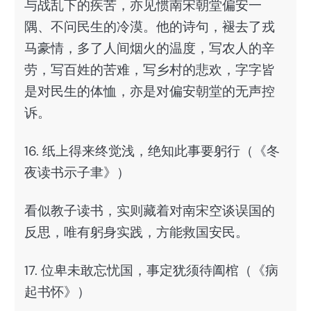
与战乱下的疾苦，亦见惯南宋朝堂偏安一
隅、不问民生的冷漠。他的诗句，褪去了戎
马豪情，多了人间烟火的温度，写农人的辛
劳，写百姓的苦难，写乡村的悲欢，字字皆
是对民生的体恤，亦是对偏安朝堂的无声控
诉。
16. 纸上得来终觉浅，绝知此事要躬行（《冬
夜读书示子聿》）
看似教子读书，实则藏着对南宋空谈误国的
反思，唯有躬身实践，方能救国安民。
17. 位卑未敢忘忧国，事定犹须待阖棺（《病
起书怀》）