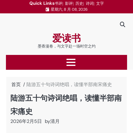
跳
Quick Links
书评
影评
历史
诗词
文字
星期六, 8 月 08, 2026
至
内
容
爱读书
墨香漫卷，与文字赴一场时空之约
首页
陆游五十句诗词绝唱，读懂半部南宋痛史
陆游五十句诗词绝唱，读懂半部南
宋痛史
2026年2月5日
by
清月