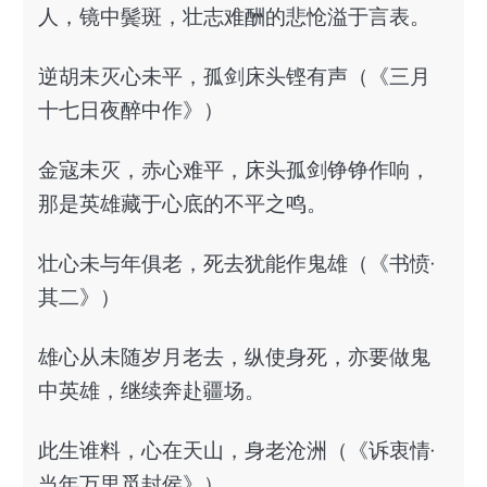
人，镜中鬓斑，壮志难酬的悲怆溢于言表。
逆胡未灭心未平，孤剑床头铿有声（《三月
十七日夜醉中作》）
金寇未灭，赤心难平，床头孤剑铮铮作响，
那是英雄藏于心底的不平之鸣。
壮心未与年俱老，死去犹能作鬼雄（《书愤·
其二》）
雄心从未随岁月老去，纵使身死，亦要做鬼
中英雄，继续奔赴疆场。
此生谁料，心在天山，身老沧洲（《诉衷情·
当年万里觅封侯》）