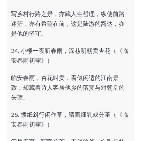
写乡村行路之景，亦藏人生哲理，纵使前路
迷茫，亦有希望在前，这是陆游的豁达，亦
是他的坚守。
24. 小楼一夜听春雨，深巷明朝卖杏花（《临
安春雨初霁》）
临安春雨，杏花叫卖，看似闲适的江南景
致，却藏着诗人客居他乡的落寞与对朝堂的
失望。
25. 矮纸斜行闲作草，晴窗细乳戏分茶（《临
安春雨初霁》）