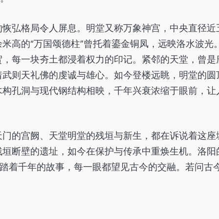
的恢弘格局令人屏息。明堂又称万象神宫，中央直径近
米高的“万国颂德柱”曾托着鎏金铜凤，远映洛水波光
贺，每一块夯土都浸着权力的印记。紧邻的天堂，曾是
着武则天礼佛的虔诚与雄心。如今登楼远眺，明堂的圆
木构孔洞与现代钢结构相映，千年兴衰浓缩于眼前，让
天门的宫阙、天堂明堂的残垣与新生，都在诉说着这座
残垣断壁的遗址，如今在保护与传承中重焕生机。洛阳
都踏着千年的故事，每一眼都望见古今的交融。若问古