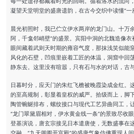
每一处遗存都藏着时光的回响。循着洛水的流向
凝望天堂明堂的盛唐遗韵，在古今交织中读懂“一
晨光初照时，我已伫立伊水两岸的龙门山。十万余
阿，千龛邻峭壁”的盛景。宾阳中洞的北魏造像衣
眼间藏着武则天时期的雍容气度，那抹浅笑似能
风化的石壁，凹痕里嵌着工匠的体温，洞窟中回
静东去。这里没有喧嚣，只有石与水的对话，古与
日暮时分，应天门的朱红飞檐被晚霞染成金红。这
的至高规制，彰显着皇权的威严。拾级而上，脚
陶管蜿蜒排布，螺纹接口与现代工艺异曲同工，
“龙门翠黛眉相对，伊水黄金线一条”的景致尽收
登基演说，唐玄宗接见日本遣唐使，无数盛事在
交融，“九天阊阖开宫殿”的盛唐气象仿佛重现人