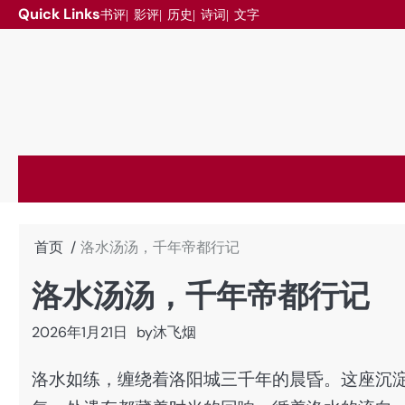
跳
Quick Links
书评
影评
历史
诗词
文字
至
内
容
首页
洛水汤汤，千年帝都行记
洛水汤汤，千年帝都行记
2026年1月21日
by
沐飞烟
洛水如练，缠绕着洛阳城三千年的晨昏。这座沉