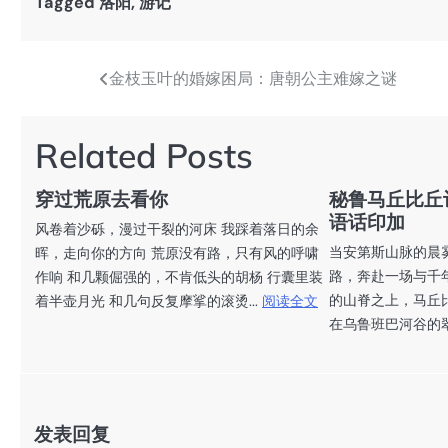
Tagged
洛阳
,
游记
金枝玉叶的婚嫁困局：唐朝公主难嫁之谜
文
章
Related Posts
导
航
穿过荒原去看你
秘鲁马丘比丘
语话印加
风卷着沙砾，漫过干裂的河床 我踩着落日的余
当安第斯山脉的晨
晖，走向你的方向 荒原没有路，只有风的呼啸
路，奔赴一场与千年
作响 和几颗倔强的，不肯低头的胡杨 行囊里装
的山脊之上，马丘
着半壶月光 和几句反复摩挲的滚烫...
阅读全文
在乌鲁班巴河谷的翠
发表回复