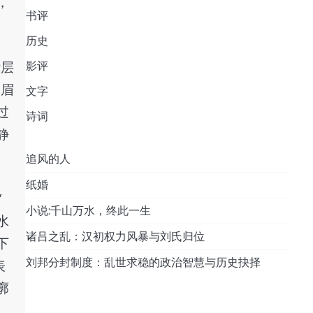
，
书评
历史
绕层
影评
，眉
文字
过
诗词
静
追风的人
纸婚
”
小说:千山万水，终此一生
水
诸吕之乱：汉初权力风暴与刘氏归位
下
刘邦分封制度：乱世求稳的政治智慧与历史抉择
表
廓