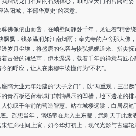
，我踏访龙门石窟的石刻禅心，叩问应天门的宫阙雄姿
座洛阳城，半部华夏史”的深意。
尊佛像依山而凿，在峭壁间静卧千年，见证着“精舍
袂飘飘，线条温润如江南烟雨；奉先寺的卢舍那大佛
穿透岁月尘埃，将盛唐的包容与恢弘娓娓道来。指尖抚
荡着古僧的诵经声，伊水潺潺，载着千年的禅意与匠心
今的呼应，让人在肃穆中读懂何为“不朽”。
座隋大业元年始建的“天子之门”，以“两重观，三出阙
下的青石板还留着城门转轴碾压的凹槽，地下遗址的排
让人惊叹千年前的营造智慧。站在城楼远眺，白居易笔
眼底。遥想当年，隋炀帝在此入主东都，武则天于此发
这朱红廊柱间上演，如今华灯初上，现代光影与古建轮
间。