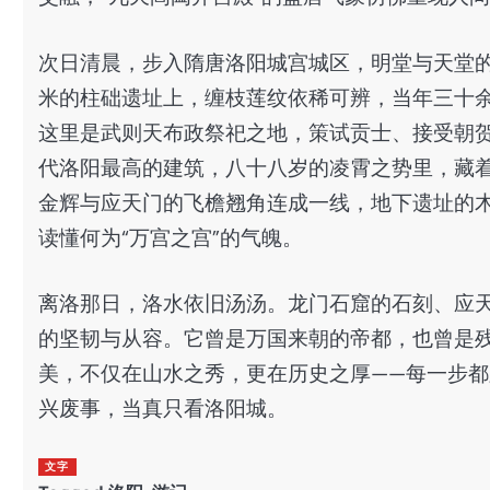
次日清晨，步入隋唐洛阳城宫城区，明堂与天堂
米的柱础遗址上，缠枝莲纹依稀可辨，当年三十余
这里是武则天布政祭祀之地，策试贡士、接受朝
代洛阳最高的建筑，八十八岁的凌霄之势里，藏
金辉与应天门的飞檐翘角连成一线，地下遗址的
读懂何为“万宫之宫”的气魄。
离洛那日，洛水依旧汤汤。龙门石窟的石刻、应
的坚韧与从容。它曾是万国来朝的帝都，也曾是
美，不仅在山水之秀，更在历史之厚——每一步
兴废事，当真只看洛阳城。
文字