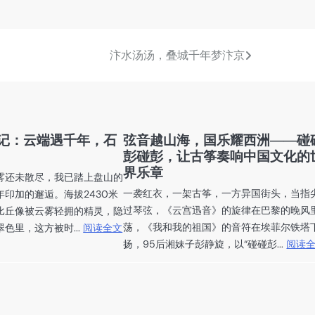
汴水汤汤，叠城千年梦汴京
记：云端遇千年，石
弦音越山海，国乐耀西洲——碰
彭碰彭，让古筝奏响中国文化的
界乐章
雾还未散尽，我已踏上盘山的
一袭红衣，一架古筝，一方异国街头，当指
印加的邂逅。海拔2430米
过琴弦，《云宫迅音》的旋律在巴黎的晚风
比丘像被云雾轻拥的精灵，隐
荡，《我和我的祖国》的音符在埃菲尔铁塔
色里，这方被时...
阅读全文
扬，95后湘妹子彭静旋，以“碰碰彭...
阅读