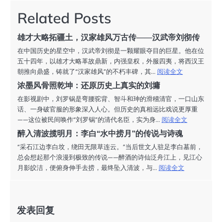
导
Related Posts
航
雄才大略拓疆土，汉家雄风万古传——汉武帝刘彻传
在中国历史的星空中，汉武帝刘彻是一颗耀眼夺目的巨星。他在位
五十四年，以雄才大略革故鼎新，内强皇权，外服四夷，将西汉王
朝推向鼎盛，铸就了“汉家雄风”的不朽丰碑，其...
阅读全文
浓墨风骨照乾坤：还原历史上真实的刘墉
在影视剧中，刘罗锅是弯腰驼背、智斗和珅的滑稽清官，一口山东
话、一身破官服的形象深入人心。但历史的真相远比戏说更厚重
——这位被民间唤作“刘罗锅”的清代名臣，实为身...
阅读全文
醉入清波揽明月：李白“水中捞月”的传说与诗魂
“采石江边李白坟，绕田无限草连云。”当后世文人驻足李白墓前，
总会想起那个浪漫到极致的传说——醉酒的诗仙泛舟江上，见江心
月影皎洁，便俯身伸手去捞，最终坠入清波，与...
阅读全文
发表回复