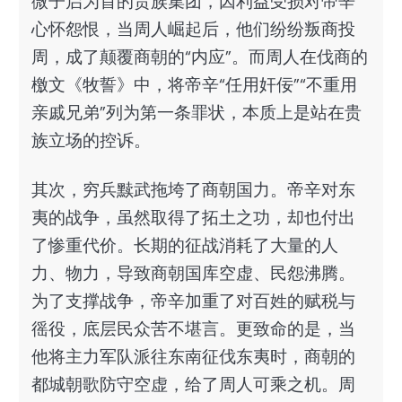
微子启为首的贵族集团，因利益受损对帝辛
心怀怨恨，当周人崛起后，他们纷纷叛商投
周，成了颠覆商朝的“内应”。而周人在伐商的
檄文《牧誓》中，将帝辛“任用奸佞”“不重用
亲戚兄弟”列为第一条罪状，本质上是站在贵
族立场的控诉。
其次，穷兵黩武拖垮了商朝国力。帝辛对东
夷的战争，虽然取得了拓土之功，却也付出
了惨重代价。长期的征战消耗了大量的人
力、物力，导致商朝国库空虚、民怨沸腾。
为了支撑战争，帝辛加重了对百姓的赋税与
徭役，底层民众苦不堪言。更致命的是，当
他将主力军队派往东南征伐东夷时，商朝的
都城朝歌防守空虚，给了周人可乘之机。周