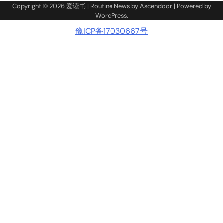
Copyright © 2026
爱读书
| Routine News by
Ascendoor
| Powered by
WordPress
.
豫ICP备17030667号