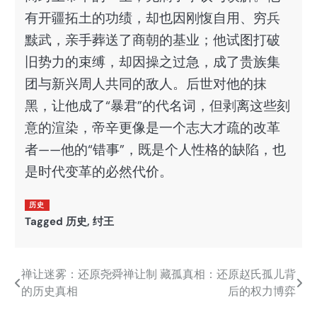
有开疆拓土的功绩，却也因刚愎自用、穷兵
黩武，亲手葬送了商朝的基业；他试图打破
旧势力的束缚，却因操之过急，成了贵族集
团与新兴周人共同的敌人。后世对他的抹
黑，让他成了“暴君”的代名词，但剥离这些刻
意的渲染，帝辛更像是一个志大才疏的改革
者——他的“错事”，既是个人性格的缺陷，也
是时代变革的必然代价。
历史
Tagged
历史
,
纣王
禅让迷雾：还原尧舜禅让制
藏孤真相：还原赵氏孤儿背
文
的历史真相
后的权力博弈
章