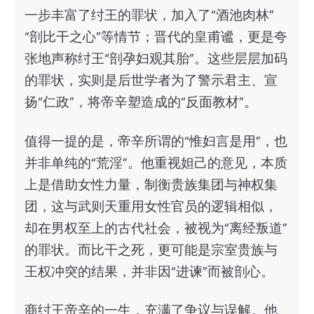
一步丰富了纣王的罪状，加入了“酒池肉林”
“剖比干之心”等情节；晋代的皇甫谧，更是夸
张地声称纣王“剖孕妇观其胎”。这些层层加码
的罪状，实则是后世学者为了警示君主、宣
扬“仁政”，将帝辛塑造成的“反面教材”。
值得一提的是，帝辛所谓的“惟妇言是用”，也
并非单纯的“荒淫”。他重视妲己的意见，本质
上是借助女性力量，制衡贵族集团与神权集
团，这与武则天重用女性官员的逻辑相似，
却在男权至上的古代社会，被视为“离经叛道”
的罪状。而比干之死，更可能是宗室贵族与
王权冲突的结果，并非因“进谏”而被剖心。
商纣王帝辛的一生，充满了争议与误解。他