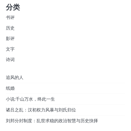
分类
书评
历史
影评
文字
诗词
追风的人
纸婚
小说:千山万水，终此一生
诸吕之乱：汉初权力风暴与刘氏归位
刘邦分封制度：乱世求稳的政治智慧与历史抉择