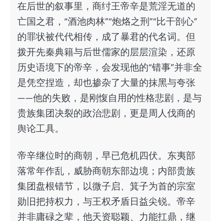
在后世的叙事里，商纣王帝辛是荒淫无道的
亡国之君，“酒池肉林”“炮烙之刑”“比干剖心”
的罪状被代代相传，成了暴君的代名词。但
拨开先秦典籍与后世儒家的层层渲染，还原
历史语境下的帝辛，会发现他的“错事”并非全
是凭空捏造，却也掺杂了大量的抹黑与夸张
——他的失败，是刚愎自用的性格悲剧，是与
贵族集团决裂的政治悲剧，更是周人伐商的
舆论工具。
帝辛继位时的商朝，早已危机四伏。东夷部
落常年作乱，威胁商朝东部边境；内部贵族
集团盘根错节，以微子启、箕子为首的宗室
勋旧把持权力，与王权矛盾日益尖锐。帝辛
并非庸碌之辈，他天资聪颖、力能扛鼎，继