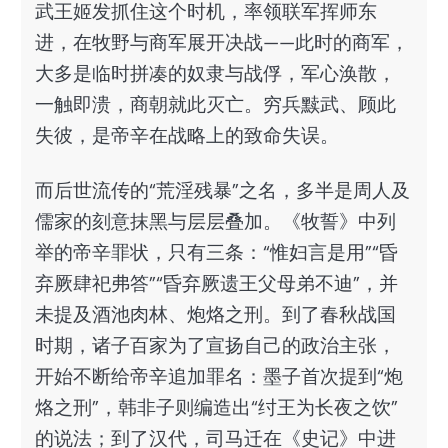
武王姬发抓住这个时机，率领联军挥师东
进，在牧野与商军展开决战——此时的商军，
大多是临时拼凑的奴隶与战俘，军心涣散，
一触即溃，商朝就此灭亡。穷兵黩武、顾此
失彼，是帝辛在战略上的致命失误。
而后世流传的“荒淫残暴”之名，多半是周人及
儒家的刻意抹黑与层层叠加。《牧誓》中列
举的帝辛罪状，只有三条：“惟妇言是用”“昏
弃厥肆祀弗答”“昏弃厥遗王父母弟不迪”，并
未提及酒池肉林、炮烙之刑。到了春秋战国
时期，诸子百家为了宣扬自己的政治主张，
开始不断给帝辛追加罪名：墨子首次提到“炮
烙之刑”，韩非子则编造出“纣王为长夜之饮”
的说法；到了汉代，司马迁在《史记》中进