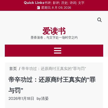
跳
Quick Links
书评
影评
历史
诗词
文字
星期日, 8 月 09, 2026
至
内
容
爱读书
墨香漫卷，与文字赴一场时空之约
首页
帝辛功过：还原商纣王真实的“罪与罚”
帝辛功过：还原商纣王真实的“罪
与罚”
2026年1月18日
by
清晏