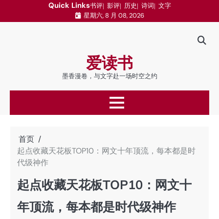
跳
Quick Links
书评
影评
历史
诗词
文字
星期六, 8 月 08, 2026
至
内
容
爱读书
墨香漫卷，与文字赴一场时空之约
首页
起点收藏天花板TOP10：网文十年顶流，每本都是时
代级神作
起点收藏天花板TOP10：网文十
年顶流，每本都是时代级神作