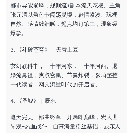
都市异能巅峰，规则流+副本流天花板。主角
张元清以角色卡闯荡灵境，剧情紧凑、玩梗
自然、感情线细腻，起点均订第二，现象级
爆款。
3. 《斗破苍穹》｜天蚕土豆
玄幻教科书，三十年河东，三十年河西。退
婚流鼻祖，爽点密集、节奏炸裂，影响整整
一代读者，网文流量时代的开启者。
4. 《圣墟》｜辰东
遮天完美三部曲终章，开局即巅峰，宏大世
界观+热血战斗，自带海量粉丝基础，辰东人