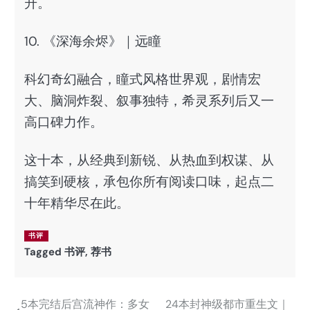
升。
10. 《深海余烬》｜远瞳
科幻奇幻融合，瞳式风格世界观，剧情宏
大、脑洞炸裂、叙事独特，希灵系列后又一
高口碑力作。
这十本，从经典到新锐、从热血到权谋、从
搞笑到硬核，承包你所有阅读口味，起点二
十年精华尽在此。
书评
Tagged
书评
,
荐书
5本完结后宫流神作：多女
24本封神级都市重生文｜
文