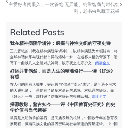
主爱好者闭眼入，一次管饱
无异能、纯靠智商与时代红
章
利，老书虫私藏天花板
导
航
Related Posts
我在精神病院学斩神：疯癫与神性交织的守夜史诗
三九音域的《我在精神病院学斩神》，以精神病院为奇崛锚点，将
全球神话体系与现代都市异能熔铸一炉，在迷雾末世的背景下，谱
写了一曲以凡人之躯对抗神明、以守夜之志守护文...
阅读全文
好运并非偶然，而是人生的精准修行——读《好运》
有感
在人们的固有认知里，好运总与“偶然”“幸运”绑定，是可遇不可求
的天赐机缘，于是便有了诸多对命运的感慨、对机遇的嗟叹。而
《好运》一书，却打破了这份对好运的模糊认知...
阅读全文
探源教脉，鉴古知今——评《中国教育史研究》的史
学价值与当代镜鉴
教育是文明传承的基石，是民族发展的根脉，中国数千年的教育发
展历程，藏着民族文化的基因密码与社会演进的深层逻辑。《中国