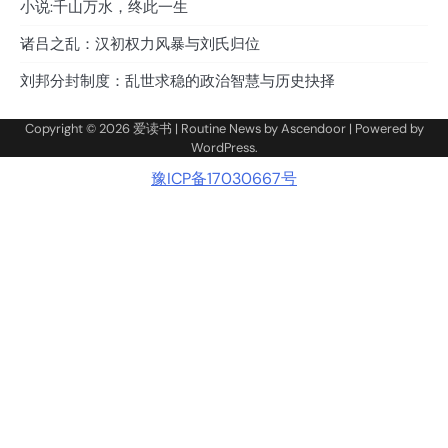
小说:千山万水，终此一生
诸吕之乱：汉初权力风暴与刘氏归位
刘邦分封制度：乱世求稳的政治智慧与历史抉择
Copyright © 2026
爱读书
| Routine News by
Ascendoor
| Powered by
WordPress
.
豫ICP备17030667号