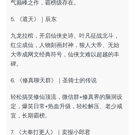
气巅峰之作，霸榜级存在。
5. 《遮天》｜辰东
九龙拉棺，开启仙侠史诗。叶凡征战北斗，
红尘成仙，人物刻画封神，狠人大帝、无始
大帝成网文经典符号，仙侠文难以超越的丰
碑。
6. 《修真聊天群》｜圣骑士的传说
轻松搞笑修仙顶流，微信群+修真界的脑洞设
定，爆笑日常+热血升级，轻松解压、老少咸
宜，长期霸榜。
7. 《大奉打更人》｜卖报小郎君