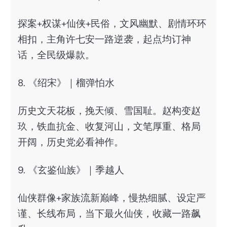
探案+权谋+仙侠+民俗，文风幽默、剧情环环
相扣，主角许七安一路逆袭，起点均订神
话，全民级爆款。
8. 《绍宋》｜榴弹怕水
历史文天花板，挽天倾、雪国耻。赵构变赵
玖，铁血抗金、收复河山，文笔厚重、格局
开阔，历史党必看神作。
9. 《玄鉴仙族》｜季越人
仙侠群像+家族流新巅峰，慢热细腻、设定严
谨、长线布局，当下最火仙侠，收藏一路飙