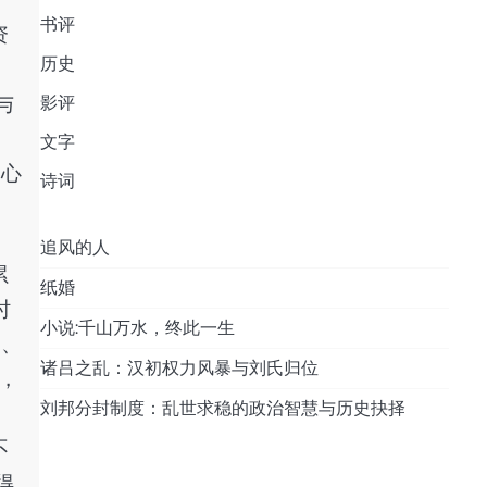
书评
资
历史
与
影评
文字
内心
诗词
追风的人
累
纸婚
时
小说:千山万水，终此一生
制、
诸吕之乱：汉初权力风暴与刘氏归位
，
刘邦分封制度：乱世求稳的政治智慧与历史抉择
自
不
得