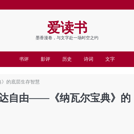
爱读书
墨香漫卷，与文字赴一场时空之约
书评
影评
历史
诗词
文字
典》的底层生存智慧
达自由——《纳瓦尔宝典》的