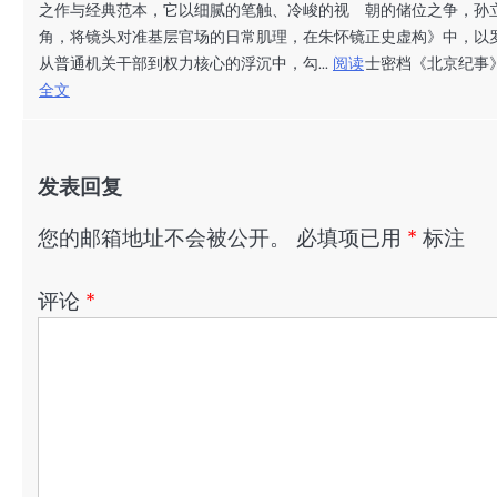
之作与经典范本，它以细腻的笔触、冷峻的视
朝的储位之争，孙
角，将镜头对准基层官场的日常肌理，在朱怀镜
正史虚构》中，以
从普通机关干部到权力核心的浮沉中，勾...
阅读
士密档《北京纪事》
全文
发表回复
您的邮箱地址不会被公开。
必填项已用
*
标注
评论
*