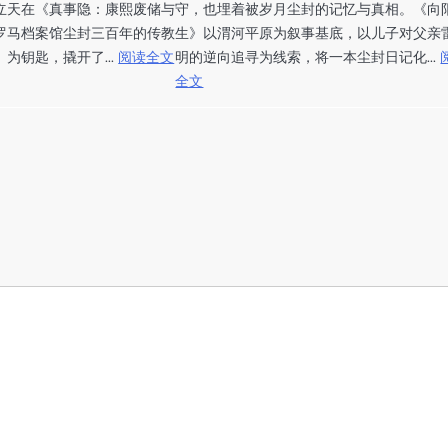
立天在《真事隐：康熙废储与
守，也埋着被岁月尘封的记忆与真相。《向
罗马档案馆尘封三百年的传教
生》以渭河平原为叙事基底，以儿子对父亲
为钥匙，撬开了...
阅读全文
明的逆向追寻为线索，将一本尘封日记化...
全文