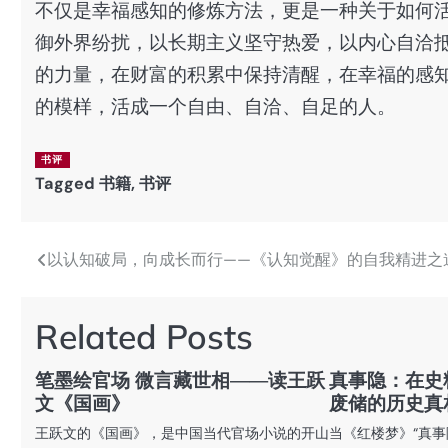
不仅是幸福感知的修炼方法，更是一种关于如何
御外界纷扰，以长期主义坚守热爱，以内心自洽
的力量，在财富的积累中保持清醒，在幸福的感
的模样，活成一个自由、自洽、自足的人。
书评
Tagged
书籍
,
书评
以认知破局，向成长而行——《认知觉醒》的自我精进之
文
章
Related Posts
导
航
笔墨绘官场 微言藏世相——读王跃
真事隐：在史
文《国画》
废储的历史真
王跃文的《国画》，是中国当代官场小说的开山
当《红楼梦》“真事