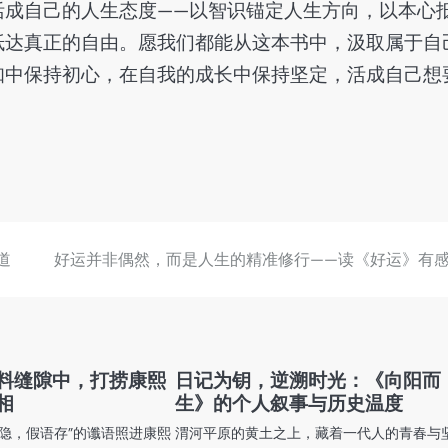
活成自己的人生态度——以智识锚定人生方向，以本心
抵达真正的自由。愿我们都能从这本书中，汲取属于自
知中保持初心，在自我的成长中保持坚定，活成自己想
道
好运并非偶然，而是人生的精准修行——读《好运》有
料缝隙中，打捞康熙
日记为钥，逆溯时光：《向阳而
相
生》的个人叙事与历史温度
隐，假语存”的谶语照进康熙
渭河平原的黄土之上，藏着一代人的青春与