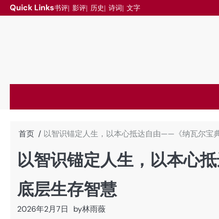
跳
Quick Links
书评
影评
历史
诗词
文字
至
内
容
首页
以智识锚定人生，以本心抵达自由——《纳瓦尔宝
以智识锚定人生，以本心抵
底层生存智慧
2026年2月7日
by
林雨薇