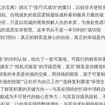
尔宝典》跳出了“技巧式成功”的窠臼，以硅谷天使投
感知、自我成长的底层逻辑凝练成朴素却极具力量的箴
捷径，只是以坦诚的视角拆解人生的本质，为身处焦虑
的底层生存智慧。这本书从不是一本功利的“成功指
我们明白：真正的财富是身心的自由，真正的幸福是
富”的功利认知，给出了一套可落地、可践行的财富积
摒弃了“投机式致富”的浮躁思维，直言“财富是你睡觉
财富的本质是价值的交换，而持续的财富，源于可复
值的技能”“让杠杆为自己工作”“选择复利赛道”等理念
明了财富积累的关键方向——与其在琐碎的忙碌中消耗
技能成为不可替代的核心竞争力；与其盲目跟风投机，
等杠杆，让价值实现指数级增长；与其追求短期的利益