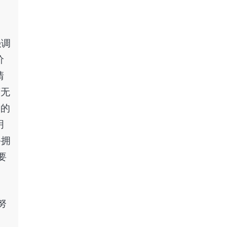
，
强调
价
清
离无
己的
明
—拥
要
努