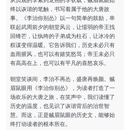
从贞观的李素到龙朔的李钦载，贼眉鼠眼始
终以诙谐的笔触，书写着属于他的大唐故
事。《李治你别怂》以一句简单的鼓励，串
联起武周前夕的朝堂风云，让懦弱的帝王找
回锋芒，让纨绔的子弟成为柱石，让冰冷的
权谋变得温暖。它告诉我们，历史未必只有
血雨腥风，也可以有嬉笑怒骂；帝王未必只
有高高在上，也可以有平凡的喜怒哀乐。
朝堂笑谈间，李治不再怂，盛唐再焕颜。贼
眉鼠眼用《李治你别怂》，为读者打造了一
场欢乐的大唐之旅，在笑声中，我们读懂了
历史的温度，也见识了诙谐背后的治世智
慧。而这，正是贼眉鼠眼的历史文，能够始
终打动读者的根本所在。