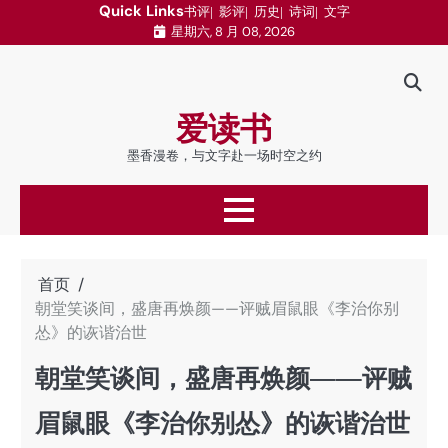
跳
Quick Links
书评
影评
历史
诗词
文字
星期六, 8 月 08, 2026
至
内
容
爱读书
墨香漫卷，与文字赴一场时空之约
首页
朝堂笑谈间，盛唐再焕颜——评贼眉鼠眼《李治你别
怂》的诙谐治世
朝堂笑谈间，盛唐再焕颜——评贼
眉鼠眼《李治你别怂》的诙谐治世