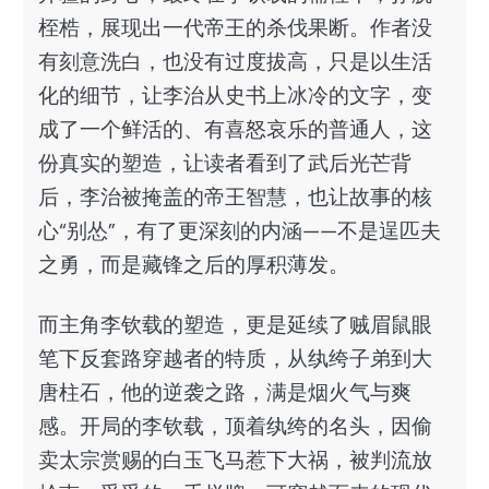
桎梏，展现出一代帝王的杀伐果断。作者没
有刻意洗白，也没有过度拔高，只是以生活
化的细节，让李治从史书上冰冷的文字，变
成了一个鲜活的、有喜怒哀乐的普通人，这
份真实的塑造，让读者看到了武后光芒背
后，李治被掩盖的帝王智慧，也让故事的核
心“别怂”，有了更深刻的内涵——不是逞匹夫
之勇，而是藏锋之后的厚积薄发。
而主角李钦载的塑造，更是延续了贼眉鼠眼
笔下反套路穿越者的特质，从纨绔子弟到大
唐柱石，他的逆袭之路，满是烟火气与爽
感。开局的李钦载，顶着纨绔的名头，因偷
卖太宗赏赐的白玉飞马惹下大祸，被判流放