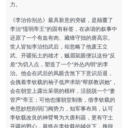
力。
《李治你别怂》最具新意的突破，是颠覆了
李治“懦弱帝王”的固有标签，在诙谐的叙事中
还原了一个有血有肉、藏锋守拙的唐高宗。
世人皆知李治怕武后，却忽略了他废王立
武、开疆拓土的雄才，贼眉鼠眼便以这份“反
差”为切入点，塑造了一个“外怂内明”的李
治。他会在武后的凤眼含煞下下意识后退，
会拽着李钦载的袖子低声求助“帮朕教训她”，
会在朝堂上露出呆萌的模样，活脱脱一个“妻
管严”帝王；可他也懂朝堂制衡，借李钦载的
奇思妙想削弱门阀势力，知军事布局，认可
李钦载改良的神臂弩为大唐利器，更有守土
开疆的野心，最终在李钦载的辅佐下，挣脱