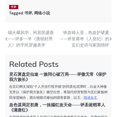
书评
Tagged
书评
,
网络小说
烟火藏风华，闲居筑盛唐
铁血铸人皇，热血护诸夏
文
——评多一半《唐朝好男
——评皇甫奇《人皇纪》的
章
人》的平民穿越美学
玄幻史诗与家国情怀
导
航
Related Posts
灵石算盘定仙途 一族同心破万局——评傲无常《保护
我方族长》
在玄幻网文深陷“个人开挂打怪升级”的同质化泥潭时，白金大神傲
无常以《保护我方族长》横空出世，将现代经营智慧与玄幻家族种
田深度融合，跳出独狼式修仙的固有套路，以王...
阅读全文
血色谋局定初唐，一抹嫣红改天命——评圣诞稻草人
《满唐红》