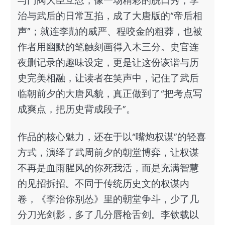
与门阀大臣互怼，像一场精彩的脱口秀；李
治与武后的日常互掐，成了大唐版的“帝后相
声”；就连李勣的威严、程咬金的粗莽，也被
作者用幽默的笔触刻画得入木三分。史官连
夜删记录的趣味设定，更是让这份诙谐与历
史完美相融，让读者在笑声中，记住了武后
临朝前夕的大唐风貌，真正做到了“把考点写
成爽点，把历史背成段子”。
作品的核心魅力，还在于以“嘴炮权谋”的轻喜
方式，演绎了武周前夕的朝堂博弈，让权谋
不再是血雨腥风的你死我活，而是充满智慧
的见招拆招。不同于传统历史文的权谋内
卷，《李治你别怂》里的朝堂争斗，少了几
分刀光剑影，多了几分唇枪舌剑。李钦载以