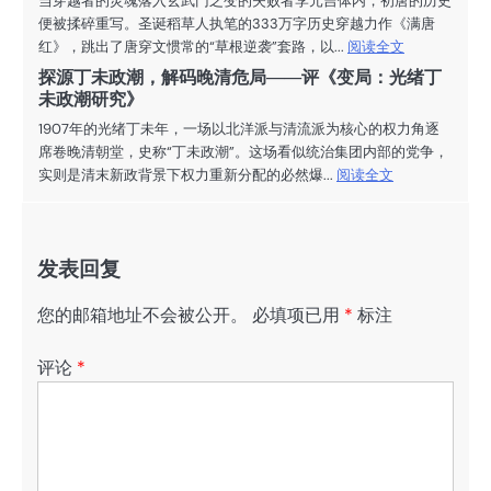
当穿越者的灵魂落入玄武门之变的失败者李元吉体内，初唐的历史
便被揉碎重写。圣诞稻草人执笔的333万字历史穿越力作《满唐
红》，跳出了唐穿文惯常的“草根逆袭”套路，以...
阅读全文
探源丁未政潮，解码晚清危局——评《变局：光绪丁
未政潮研究》
1907年的光绪丁未年，一场以北洋派与清流派为核心的权力角逐
席卷晚清朝堂，史称“丁未政潮”。这场看似统治集团内部的党争，
实则是清末新政背景下权力重新分配的必然爆...
阅读全文
发表回复
您的邮箱地址不会被公开。
必填项已用
*
标注
评论
*