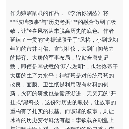
作为贼眉鼠眼的作品，《李治你别怂》将
**“诙谐叙事”与“历史考据”**的融合做到了极
致，让轻喜风格从未脱离历史的底色。作者
延续了一贯的“考据派段子手”风格，小到龙朔
年间的市井习俗、官制礼仪，大到门阀势力
的博弈、大唐的军事布局，皆贴合唐史记
载，即便是李钦载的“现代发明”，也始终基于
大唐的生产力水平：神臂弩是对传统弓弩的
改良，面膜、卫生纸是利用现有材料的创
新，火药的研发也是循序渐进，无突兀的“开
挂式”黑科技，这份对历史的敬畏，让故事的
重构有了扎实的根基。而诙谐的叙事，则让
冰冷的历史变得鲜活有趣：李钦载在朝堂上