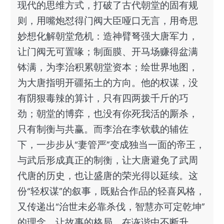
现代的思维方式，打破了古代朝堂的固有规
则，用嘴炮怼得门阀大臣哑口无言，用奇思
妙想化解朝堂危机：造神臂弩强大唐军力，
让门阀无可置喙；制面膜、开马场赚得盆满
钵满，为李治积累朝堂资本；绘世界地图，
为大唐指明开疆拓土的方向。他的权谋，没
有阴狠毒辣的算计，只有四两拨千斤的巧
劲；朝堂的博弈，也没有你死我活的厮杀，
只有制衡与共赢。而李治在李钦载的辅佐
下，一步步从“妻管严”变成独当一面的帝王，
与武后形成真正的制衡，让大唐避免了武周
代唐的历史，也让盛唐的荣光得以延续。这
份“轻权谋”的叙事，既贴合作品的轻喜风格，
又传递出“治世未必靠杀伐，智慧亦可定乾坤”
的理念，让故事的格局，在诙谐中不断升