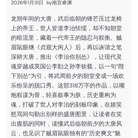
2026年1月31日
by
南宫睿渊
龙朔年间的大唐，武后临朝的锋芒压过龙椅
上的帝王，世人皆道李治怯懦，却不知朝堂
的暗流里，藏着一代帝王的隐忍与权衡。贼
眉鼠眼继《贞观大闲人》后，再以诙谐之笔
深耕大唐，推出《李治你别怂》，让现代灵
魂穿越成英国公李勣之孙李钦载，以一句“陛
下别怂”为引，将武周前夕的朝堂变成一场欢
乐纷呈的脱口秀。这部318万字的作品，以嘴
炮权谋为骨，轻喜叙事为肤，历史重构为
魂，打破了世人对李治的刻板印象，在嬉笑
怒骂间勾勒出别样的盛唐图景，让读者在笑
出腹肌的同时，读懂武后临朝前夕的大唐风
云，也见识了贼眉鼠眼独有的“历史爽文”魅