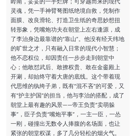
岭南，妥妥的一手烂牌；可穿越而来的现代
灵魂，凭一手神臂弩图纸绝境自救，凭制作
面膜、改良滑轮、打造卫生纸的奇思妙想扭
转形象，凭嘴炮功夫在朝堂上左右逢源，成
了李治身边最靠谱的“靠山”。他没有经天纬地
的旷世之才，只有融入日常的现代小智慧；
他不恋权位，却因责任一步步走到朝堂中
心；他敢怼武后、敢撩权贵、敢在金銮殿上
开涮，却始终守着大唐的底线。这个带着现
代思维的纨绔子弟，既有“混不吝”的可爱，又
有“护主护国”的担当，他与李治的搭配，成了
朝堂上最有趣的风景——帝王负责“卖萌躲
事”，臣子负责“嘴炮平事”，一主一臣，一怂
一刚，碰撞出无数令人捧腹的名场面，也让
紧张的朝堂权谋，多了几分轻松的烟火气。