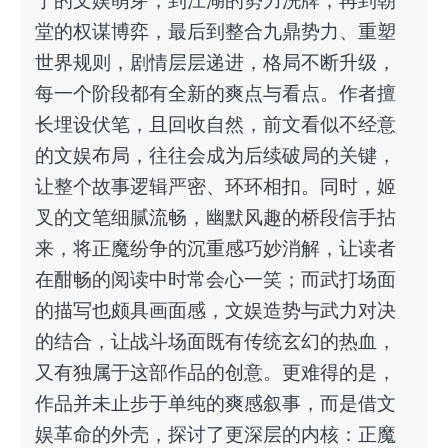
宁的文娱萌芽，到江湖的势力洗牌，再到朝
堂的权谋博弈，最后到整合九鼎势力、重塑
世界规则，剧情层层递进，格局不断升级，
每一个阶段都有全新的爽点与看点。作者擅
长埋设伏笔，且回收自然，前文看似不经意
的文娱布局，往往会成为后续破局的关键，
让整个故事逻辑严密、环环相扣。同时，姬
叉的文笔细腻流畅，幽默风趣的桥段信手拈
来，将正魔纷争的沉重感巧妙消解，让读者
在酣畅的阅读中时常会心一笑；而武打场面
的描写也颇具画面感，文娱造势与武力对决
的结合，让战斗场面既有传统玄幻的热血，
又有独属于这部作品的创意。更难得的是，
作品并未止步于单纯的爽感叙事，而是借文
娱革命的外壳，探讨了更深层的内核：正魔