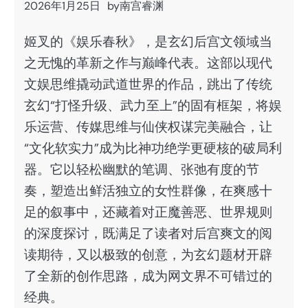
2026年1月25日
by
南宫睿渊
姬叉的《娱乐春秋》，是玄幻后宫文领域当
之无愧的革新之作与巅峰代表。这部以现代
文娱思维撬动武道世界的作品，跳出了传统
玄幻“打怪升级、武力至上”的固有框架，将娱
乐运营、传媒思维与仙侠权谋完美融合，让
“文化软实力”成为比神功绝学更硬核的破局利
器。它以轻松幽默的笔调、张弛有度的节
奏，塑造出鲜活独立的女性群像，在爽感十
足的叙事中，还藏着对正魔善恶、世界规则
的深度探讨，既满足了读者对后宫爽文的阅
读期待，又以极致的创意，为玄幻题材开辟
了全新的创作思路，成为网文界不可错过的
经典。