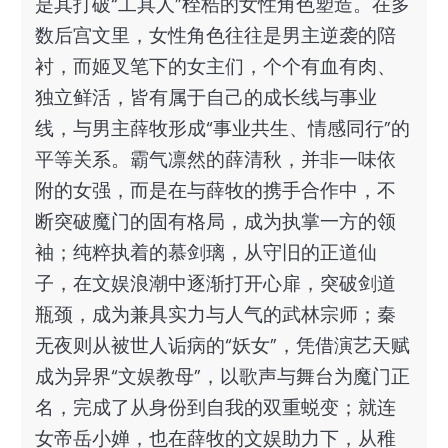
是其打破“工具人”桎梏的女性角色塑造。在多
数后宫文里，女性角色往往是男主逆袭的陪
衬，而姬叉笔下的女主们，个个有血有肉、
独立鲜活，皆有属于自己的成长线与事业
线，与男主薛牧形成“事业共生、情感同行”的
平等关系。霸气凛然的薛清秋，并非一味依
附的女强，而是在与薛牧的携手合作中，不
断突破魔门的固有格局，成为执掌一方的领
袖；纯粹执着的慕剑璃，从守旧的正道仙
子，在文娱浪潮中逐渐打开心扉，突破剑道
瓶颈，成为兼具实力与人气的武林宗师；秦
无夜则从被世人诟病的“妖女”，凭借演艺天赋
成为异界“文娱教母”，以歌声与舞台为魔门正
名，完成了从身份到自我的双重蜕变；就连
女帝岳小婵，也在薛牧的文娱助力下，从稚