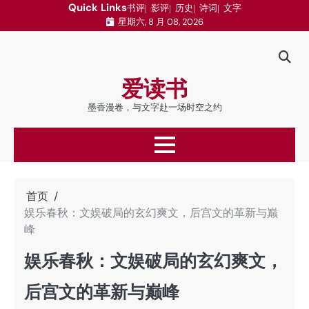
跳
Quick Links
书评
影评
历史
诗词
文字
星期六, 8 月 08, 2026
至
内
容
爱读书
墨香漫卷，与文字赴一场时空之约
首页
娱乐春秋：文娱破局的玄幻爽文，后宫文的革新与巅
峰
娱乐春秋：文娱破局的玄幻爽文，
后宫文的革新与巅峰