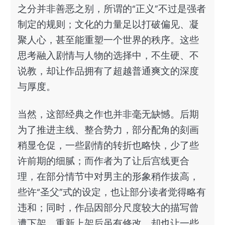
之分并非善恶之别，所谓的“正义”不过是强者
制定的规则；文化的力量足以打破偏见、凝
聚人心，甚至能重塑一个世界的秩序。这些
思考融入剧情与人物的选择中，不生硬、不
说教，却让作品拥有了超越普通爽文的深度
与厚度。
当然，这部经典之作也并非毫无缺憾。后期
为了推进主线、整合势力，部分配角的刻画
稍显仓促，一些剧情的转折也略快，少了些
许前期的细腻；而作者为了让后宫线更合
理，在部分情节中对男主的形象稍作拔高，
些许“圣父”式的设定，也让部分读者觉得略有
违和；同时，作品因部分尺度较大的描写曾
遭下架，重新上架后虽有修改，却也让一些