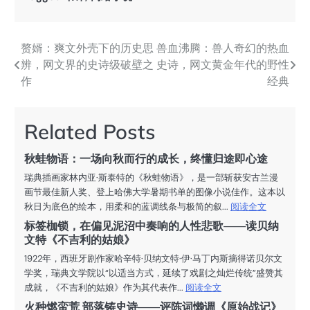
赘婿：爽文外壳下的历史思
兽血沸腾：兽人奇幻的热血
文
辨，网文界的史诗级破壁之
史诗，网文黄金年代的野性
章
作
经典
导
航
Related Posts
秋蛙物语：一场向秋而行的成长，终懂归途即心途
瑞典插画家林内亚·斯泰特的《秋蛙物语》，是一部斩获安古兰漫
画节最佳新人奖、登上哈佛大学暑期书单的图像小说佳作。这本以
秋日为底色的绘本，用柔和的蓝调线条与极简的叙...
阅读全文
标签枷锁，在偏见泥沼中奏响的人性悲歌——读贝纳
文特《不吉利的姑娘》
1922年，西班牙剧作家哈辛特·贝纳文特·伊·马丁内斯摘得诺贝尔文
学奖，瑞典文学院以“以适当方式，延续了戏剧之灿烂传统”盛赞其
成就，《不吉利的姑娘》作为其代表作...
阅读全文
火种燃蛮荒 部落铸史诗——评陈词懒调《原始战记》