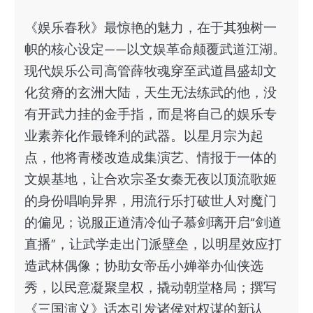
《娱乐春秋》最惊艳的魅力，在于其独树一
帜的核心设定——以文娱革命颠覆武道江湖。
现代娱乐公司高管薛牧魂穿至武道昌盛却文
化贫瘠的玄洲大陆，天生无法练武的他，没
有开武力挂的金手指，而是将自己的娱乐专
业素养化作最锋利的武器。以星月宗为起
点，他将青楼改造成集演艺、情报于一体的
文娱基地，让合欢宗圣女秦无夜以顶流歌姬
的身份唱响异界，用流行乐打破世人对魔门
的偏见；说服正道清冷仙子慕剑璃开启“剑道
直播”，让武学走出门派壁垒，以明星效应打
造武林偶像；协助女帝岳小婵举办仙侠选
秀，以民意凝聚皇权，撬动朝堂格局；撰写
《三国演义》话本引发诸侯对权谋的新认