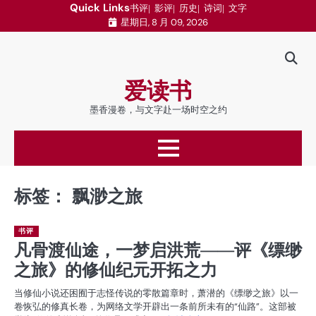
跳
Quick Links
书评
影评
历史
诗词
文字
星期日, 8 月 09, 2026
至
内
容
爱读书
墨香漫卷，与文字赴一场时空之约
标签：
飘渺之旅
书评
凡骨渡仙途，一梦启洪荒——评《缥缈
之旅》的修仙纪元开拓之力
当修仙小说还困囿于志怪传说的零散篇章时，萧潜的《缥缈之旅》以一
卷恢弘的修真长卷，为网络文学开辟出一条前所未有的“仙路”。这部被