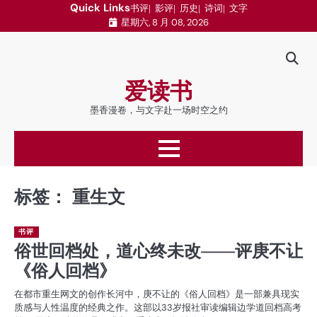
跳
Quick Links
书评
影评
历史
诗词
文字
星期六, 8 月 08, 2026
至
内
容
爱读书
墨香漫卷，与文字赴一场时空之约
标签：
重生文
书评
俗世回档处，道心终未改——评庚不让
《俗人回档》
在都市重生网文的创作长河中，庚不让的《俗人回档》是一部兼具现实
质感与人性温度的经典之作。这部以33岁报社审读编辑边学道回档高考