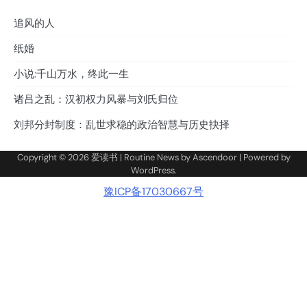
追风的人
纸婚
小说:千山万水，终此一生
诸吕之乱：汉初权力风暴与刘氏归位
刘邦分封制度：乱世求稳的政治智慧与历史抉择
Copyright © 2026
爱读书
| Routine News by
Ascendoor
| Powered by
WordPress
.
豫ICP备17030667号