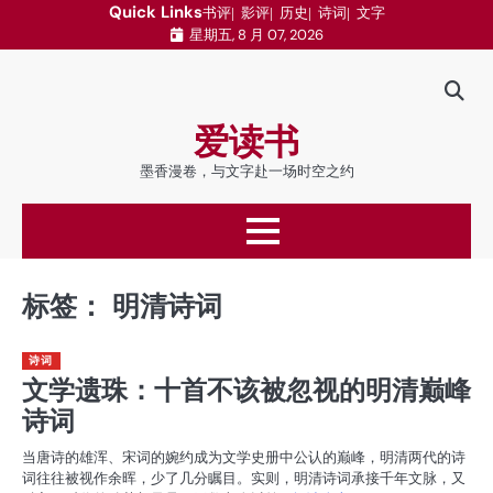
跳
Quick Links
书评
影评
历史
诗词
文字
星期五, 8 月 07, 2026
至
内
容
爱读书
墨香漫卷，与文字赴一场时空之约
标签：
明清诗词
诗词
文学遗珠：十首不该被忽视的明清巅峰
诗词
当唐诗的雄浑、宋词的婉约成为文学史册中公认的巅峰，明清两代的诗
词往往被视作余晖，少了几分瞩目。实则，明清诗词承接千年文脉，又