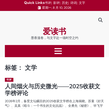
跳
Quick Links
书评
影评
历史
诗词
文字
星期一, 8 月 10, 2026
至
内
容
爱读书
墨香漫卷，与文字赴一场时空之约
标签：
文学
书评
人间烟火与历史微光——2025收获文
学榜评论
2026年2月，备受文坛瞩目的2025收获文学榜在上海揭晓。苏童《好天
气》、吴真《暗斗：一个书生的文化抗战》、全勇先《秘密》、毕飞宇