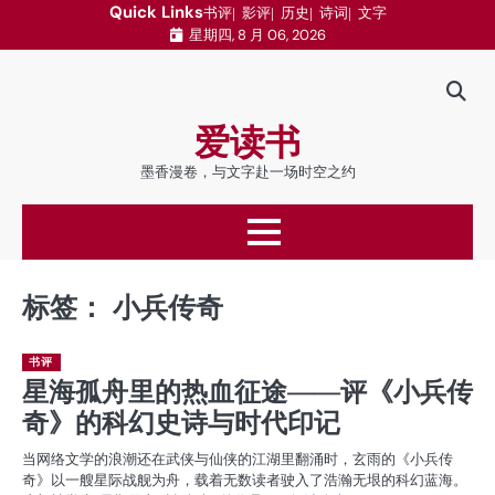
跳
Quick Links
书评
影评
历史
诗词
文字
星期四, 8 月 06, 2026
至
内
容
爱读书
墨香漫卷，与文字赴一场时空之约
标签：
小兵传奇
书评
星海孤舟里的热血征途——评《小兵传
奇》的科幻史诗与时代印记
当网络文学的浪潮还在武侠与仙侠的江湖里翻涌时，玄雨的《小兵传
奇》以一艘星际战舰为舟，载着无数读者驶入了浩瀚无垠的科幻蓝海。