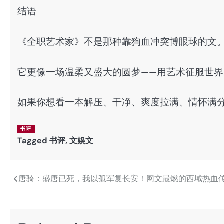
结语
《全职艺术家》不是那种靠狗血冲突博眼球的文
它更像一场温柔又盛大的圆梦——用艺术征服世
如果你想看一本解压、干净、爽度拉满、情怀满
书评
Tagged
书评
,
文娱文
唐骑：盛唐已死，我以孤军复长安！网文最燃的西域热血
文
章
导