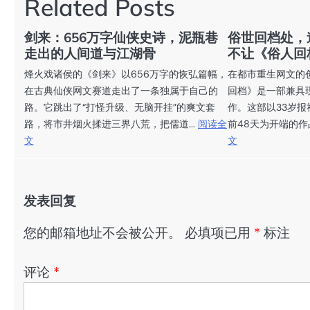
Related Posts
航
剑来：656万字仙侠史诗，泥瓶巷
俗世回档处，
走出的人间道与江湖骨
不让《俗人回
烽火戏诸侯的《剑来》以656万字的恢弘篇幅，
在都市重生网文的
在古典仙侠网文赛道走出了一条独属于自己的
回档》是一部兼具
路。它跳出了“打怪升级、无脑开挂”的爽文套
作。这部以33岁
路，将市井烟火揉进三界八荒，把儒道...
阅读全
前48天为开端的作
文
文
发表回复
您的邮箱地址不会被公开。
必填项已用
*
标注
评论
*