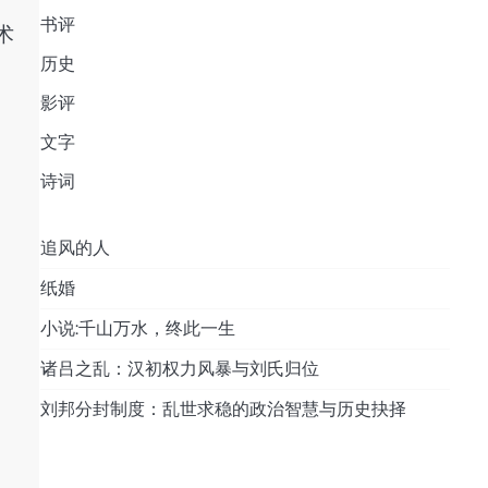
书评
术
历史
影评
文字
诗词
追风的人
纸婚
小说:千山万水，终此一生
诸吕之乱：汉初权力风暴与刘氏归位
刘邦分封制度：乱世求稳的政治智慧与历史抉择