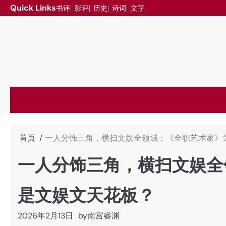
跳
Quick Links
书评
影评
历史
诗词
文字
至
内
容
首页
一人分饰三角，横扫文娱全领域：《全职艺术家》
一人分饰三角，横扫文娱全
是文娱文天花板？
2026年2月13日
by
南宫睿渊