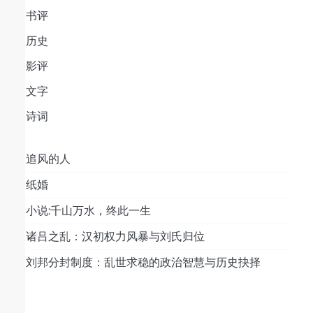
书评
历史
影评
文字
诗词
追风的人
纸婚
小说:千山万水，终此一生
诸吕之乱：汉初权力风暴与刘氏归位
刘邦分封制度：乱世求稳的政治智慧与历史抉择