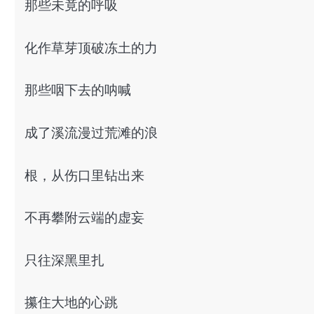
那些未竟的呼吸
化作草芽顶破冻土的力
那些咽下去的呐喊
成了溪流漫过荒滩的浪
根，从伤口里钻出来
不再攀附云端的虚妄
只往深黑里扎
攥住大地的心跳