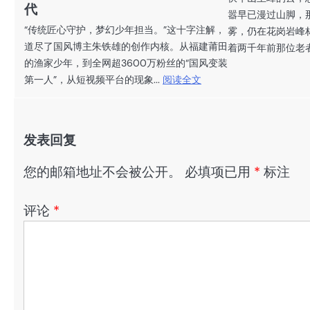
代
嚣早已漫过山脚，那
“传统匠心守护，梦幻少年担当。”这十字注解，
雾，仍在花岗岩峰
道尽了国风博主朱铁雄的创作内核。从福建莆田
着两千年前那位老者
的渔家少年，到全网超3600万粉丝的“国风变装
第一人”，从短视频平台的现象...
阅读全文
发表回复
您的邮箱地址不会被公开。
必填项已用
*
标注
评论
*