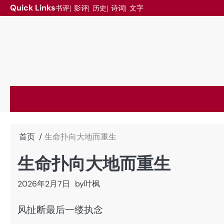
跳
Quick Links
书评
影评
历史
诗词
文字
至
内
容
首页
生命扑向大地而重生
生命扑向大地而重生
2026年2月7日
by
叶枫
风扯断最后一缕执念