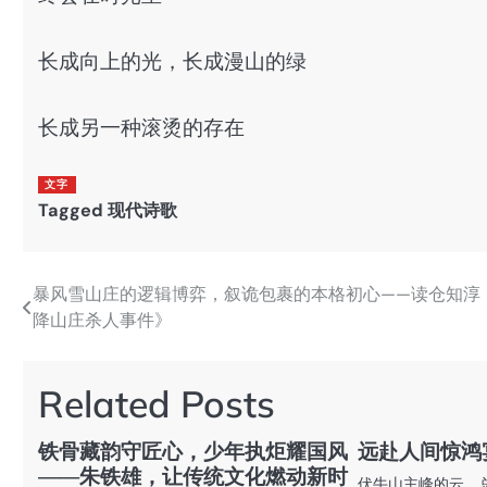
长成向上的光，长成漫山的绿
长成另一种滚烫的存在
文字
Tagged
现代诗歌
暴风雪山庄的逻辑博弈，叙诡包裹的本格初心——读仓知淳
文
降山庄杀人事件》
章
导
Related Posts
航
铁骨藏韵守匠心，少年执炬耀国风
远赴人间惊鸿
——朱铁雄，让传统文化燃动新时
伏牛山主峰的云，