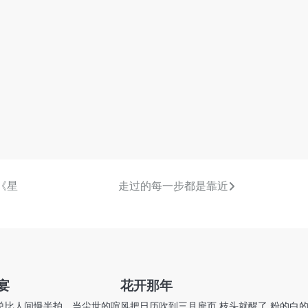
《星
走过的每一步都是靠近
宴
花开那年
总比人间慢半拍。当尘世的喧
风把日历吹到三月扉页 枝头就醒了 粉的白