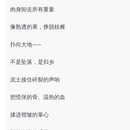
肉身卸去所有重量
像熟透的果，挣脱枝桠
扑向大地——
不是坠落，是归乡
泥土接住碎裂的声响
把慌张的骨、温热的血
揉进褶皱的掌心