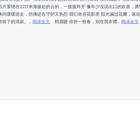
片萦绕在2217米海拔处的云
的，一簇簇炸开 像年少没说出口的欢喜，莽
林间缓缓游走，仿佛还在守护
又热烈 我们坐在花影里 阳光漏过花瓣，落
留下的清寂。...
阅读全文
梢眉睫 你折一枝春，别在我衣襟...
阅读全文