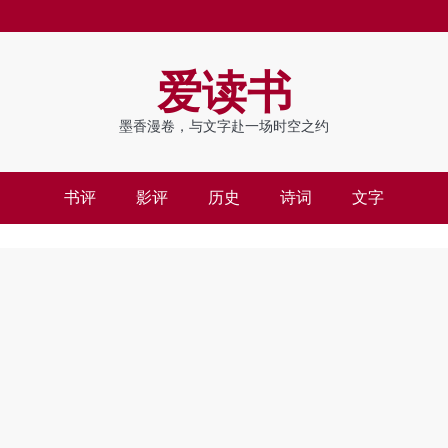
爱读书
墨香漫卷，与文字赴一场时空之约
书评
影评
历史
诗词
文字