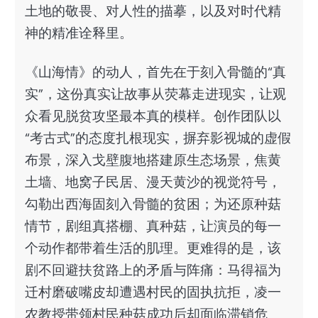
土地的敬畏、对人性的描摹，以及对时代精
神的精准诠释里。
《山海情》的动人，首先在于刻入骨髓的“真
实”，这份真实让故事从荧幕走进现实，让观
众看见脱贫攻坚最本真的模样。创作团队以
“考古式”的态度扎根现实，摒弃影视城的虚假
布景，深入戈壁腹地搭建原生态场景，焦黄
土墙、地窝子民居、漫天黄沙的视觉符号，
勾勒出西海固刻入骨髓的贫困；为还原种菇
情节，剧组真搭棚、真种菇，让演员的每一
个动作都带着生活的肌理。更难得的是，该
剧不回避扶贫路上的矛盾与阵痛：马得福为
迁村磨破嘴皮却遭遇村民的固执抗拒，凌一
农教授带领村民种菇成功后却面临滞销危