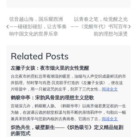
弦音越山海，国乐耀西洲
以青春之笔，绘觉醒之光
文
——碰碰彭碰彭，让古筝奏
——《觉醒年代》书写百年
章
响中国文化的世界乐章
前的理想与滚烫
导
航
Related Posts
左撇子女孩：夜市烟火里的女性觉醒
台北夜市的霓虹总带着潮湿的暖意，油烟与人声交织成最鲜活的市
井肌理。邹时擎与肖恩·贝克联手打造的《左撇子女孩》，便在这
片喧嚣中，用一只被诅咒的左手，剖开了三代女性...
阅读全文
鹤唳华亭：宋韵风骨里的理想主义悲歌
宫墙深几许，鹤唳断人肠。《鹤唳华亭》以南齐储君萧定权的一生
为轴，在波谲云诡的朝堂权谋与剪不断的亲情羁绊中，勾勒出一幅
兼具宋韵美学与悲剧内核的古典画卷。它跳出了古...
阅读全文
炽热共生，破壁新生——《炽热吸引》定义精品短剧
的新范式