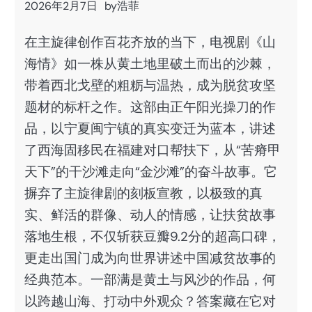
2026年2月7日
by
浩菲
在主旋律创作百花齐放的当下，电视剧《山
海情》如一株从黄土地里破土而出的沙棘，
带着西北戈壁的粗粝与温热，成为脱贫攻坚
题材的标杆之作。这部由正午阳光操刀的作
品，以宁夏闽宁镇的真实变迁为蓝本，讲述
了西海固移民在福建对口帮扶下，从“苦瘠甲
天下”的干沙滩走向“金沙滩”的奋斗故事。它
摒弃了主旋律剧的刻板宣教，以极致的真
实、鲜活的群像、动人的情感，让扶贫故事
落地生根，不仅斩获豆瓣9.2分的超高口碑，
更走出国门成为向世界讲述中国减贫故事的
经典范本。一部满是黄土与风沙的作品，何
以跨越山海、打动中外观众？答案藏在它对