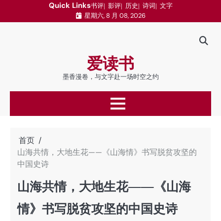
跳
Quick Links
书评
影评
历史
诗词
文字
星期六, 8 月 08, 2026
至
内
容
爱读书
墨香漫卷，与文字赴一场时空之约
首页
山海共情，大地生花——《山海情》书写脱贫攻坚的
中国史诗
山海共情，大地生花——《山海
情》书写脱贫攻坚的中国史诗