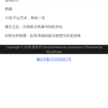
追风的人
纸婚
小说:千山万水，终此一生
诸吕之乱：汉初权力风暴与刘氏归位
刘邦分封制度：乱世求稳的政治智慧与历史抉择
Copyright © 2026
爱读书
| Routine News by
Ascendoor
| Powered by
WordPress
.
豫ICP备17030667号