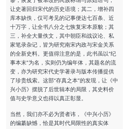
谬，恢复了被窜改的民族称谓与原始语句，
让史著回归宋代的历史语境；其二，增补四
库本缺佚，仅可考见的记事便达七百条、近
十万字，让全书八分之七恢复宋本原貌；其
三，补全大量佚文，其中朝臣和战议论、私
家笔录杂记，皆为研究南宋内政与宋金关系
的全新史料。更值得注意的是，此书虽以“纪
事本末”为名，实则仍为编年体，其题名的流
变，亦为研究宋代史学著录与版本传播提供
了珍贵线索。这部“存真之本”的发现，让《中
兴小历》摆脱了后世辑本的局限，其史料价
值与史学意义也得以真正彰显。
当然，我们亦不必为贤者讳，《中兴小历》
的编纂缺憾，恰是其时代局限性的真实体