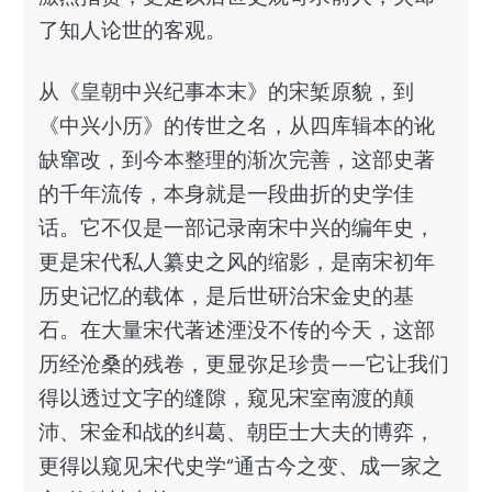
了知人论世的客观。
从《皇朝中兴纪事本末》的宋椠原貌，到
《中兴小历》的传世之名，从四库辑本的讹
缺窜改，到今本整理的渐次完善，这部史著
的千年流传，本身就是一段曲折的史学佳
话。它不仅是一部记录南宋中兴的编年史，
更是宋代私人纂史之风的缩影，是南宋初年
历史记忆的载体，是后世研治宋金史的基
石。在大量宋代著述湮没不传的今天，这部
历经沧桑的残卷，更显弥足珍贵——它让我们
得以透过文字的缝隙，窥见宋室南渡的颠
沛、宋金和战的纠葛、朝臣士大夫的博弈，
更得以窥见宋代史学“通古今之变、成一家之