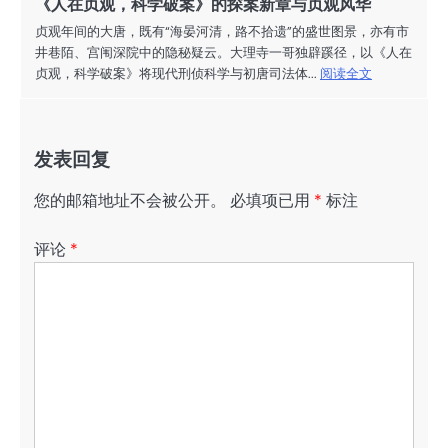
《人在贞观，科学破案》的探案新章与贞观风华
贞观年间的大唐，既有“海晏河清，路不拾遗”的盛世图景，亦有市
井巷陌、宫闱深院中的隐秘疑云。大理寺一哥独辟蹊径，以《人在
贞观，科学破案》将现代刑侦科学与初唐司法体...
阅读全文
发表回复
您的邮箱地址不会被公开。
必填项已用
*
标注
评论
*