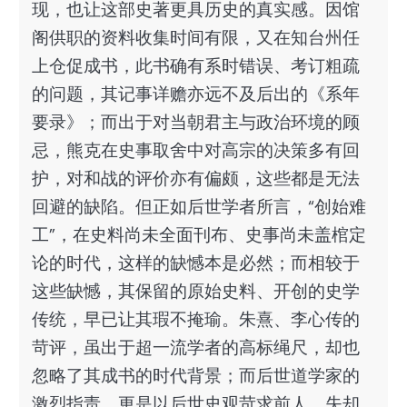
现，也让这部史著更具历史的真实感。因馆
阁供职的资料收集时间有限，又在知台州任
上仓促成书，此书确有系时错误、考订粗疏
的问题，其记事详赡亦远不及后出的《系年
要录》；而出于对当朝君主与政治环境的顾
忌，熊克在史事取舍中对高宗的决策多有回
护，对和战的评价亦有偏颇，这些都是无法
回避的缺陷。但正如后世学者所言，“创始难
工”，在史料尚未全面刊布、史事尚未盖棺定
论的时代，这样的缺憾本是必然；而相较于
这些缺憾，其保留的原始史料、开创的史学
传统，早已让其瑕不掩瑜。朱熹、李心传的
苛评，虽出于超一流学者的高标绳尺，却也
忽略了其成书的时代背景；而后世道学家的
激烈指责，更是以后世史观苛求前人，失却