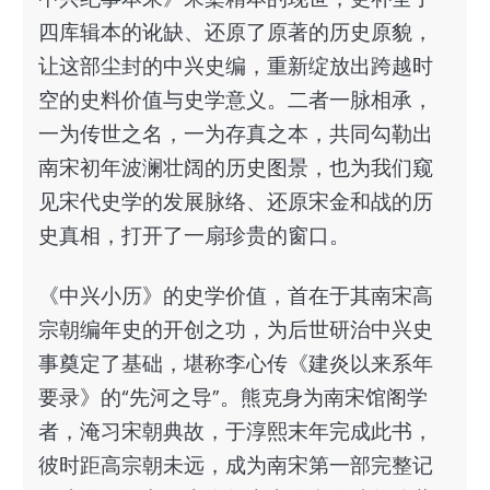
四库辑本的讹缺、还原了原著的历史原貌，
让这部尘封的中兴史编，重新绽放出跨越时
空的史料价值与史学意义。二者一脉相承，
一为传世之名，一为存真之本，共同勾勒出
南宋初年波澜壮阔的历史图景，也为我们窥
见宋代史学的发展脉络、还原宋金和战的历
史真相，打开了一扇珍贵的窗口。
《中兴小历》的史学价值，首在于其南宋高
宗朝编年史的开创之功，为后世研治中兴史
事奠定了基础，堪称李心传《建炎以来系年
要录》的“先河之导”。熊克身为南宋馆阁学
者，淹习宋朝典故，于淳熙末年完成此书，
彼时距高宗朝未远，成为南宋第一部完整记