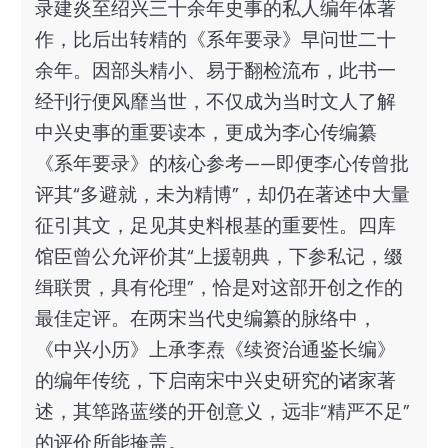
录建炎至绍兴三十余年史事的私人编年体著
作，比后出转精的《系年要录》早问世二十
余年。因部头精小、易于翻检流布，此书一
经刊行便风靡当世，不仅成为当时文人了解
中兴史事的重要读本，更成为李心传编纂
《系年要录》的核心参考——即便李心传曾批
评其“多避就，未为精博”，却仍在著述中大量
征引其文，足见其史料根基的重要性。四库
馆臣曾公允评价其“上援朝典，下参私记，缀
缉联贯，具有伦理”，恰是对这部开创之作的
最佳定评。在两宋当代史编纂的脉络中，
《中兴小历》上承李焘《续资治通鉴长编》
的编年传统，下启南宋中兴史研究的诸家著
述，其筚路蓝缕的开创意义，远非“精严不足”
的评价所能掩盖。