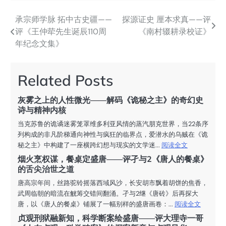
承宗师学脉 拓中古史疆——
探源证史 厘本求真——评
文
评《王仲荦先生诞辰110周
《南村辍耕录校证》
章
年纪念文集》
导
航
Related Posts
灰雾之上的人性微光——解码《诡秘之主》的奇幻史
诗与精神内核
当克苏鲁的诡谲迷雾笼罩维多利亚风情的蒸汽朋克世界，当22条序
列构成的非凡阶梯通向神性与疯狂的临界点，爱潜水的乌贼在《诡
秘之主》中构建了一座横跨幻想与现实的文学迷...
阅读全文
烟火烹权谋，餐桌定盛唐——评孑与2《唐人的餐桌》
的舌尖治世之道
唐高宗年间，丝路驼铃摇落西域风沙，长安胡市飘着胡饼的焦香，
武周临朝的暗流在觥筹交错间翻涌。孑与2继《唐砖》后再探大
唐，以《唐人的餐桌》铺展了一幅别样的盛唐画卷：...
阅读全文
贞观刑狱融新知，科学断案绘盛唐——评大理寺一哥