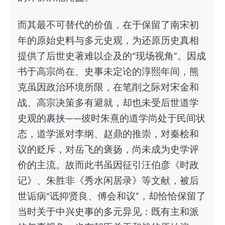
而其最不可替代的价值，在于保留了南宋初
年的原始史料与多元史观，为还原历史真相
提供了后世史著难以企及的“现场视角”。因成
书于高宗尚在、史事未定论的淳熙年间，熊
克虽因政治环境所限，在笔削之际对宋金和
战、高宗决策多有避就，却也未受后世道学
史观的裹挟——彼时朱熹的道学尚处于民间状
态，道学派对李纲、赵鼎的推崇，对秦桧和
议的贬斥，对岳飞的褒扬，尚未成为史学评
价的主流。故而此书虽因征引汪伯彦《时政
记》、朱胜非《秀水闲居录》等文献，被后
世诟病“诋抑贤良、傅会和议”，却恰恰保留了
当时关于中兴史事的多元异见：既有主和派