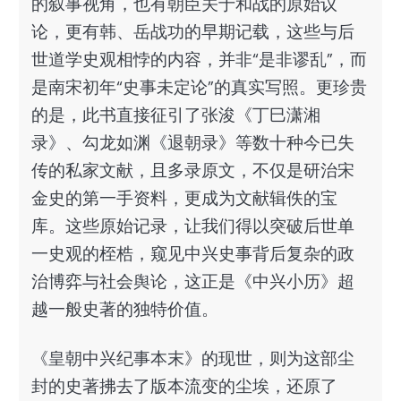
的叙事视角，也有朝臣关于和战的原始议
论，更有韩、岳战功的早期记载，这些与后
世道学史观相悖的内容，并非“是非谬乱”，而
是南宋初年“史事未定论”的真实写照。更珍贵
的是，此书直接征引了张浚《丁巳潇湘
录》、勾龙如渊《退朝录》等数十种今已失
传的私家文献，且多录原文，不仅是研治宋
金史的第一手资料，更成为文献辑佚的宝
库。这些原始记录，让我们得以突破后世单
一史观的桎梏，窥见中兴史事背后复杂的政
治博弈与社会舆论，这正是《中兴小历》超
越一般史著的独特价值。
《皇朝中兴纪事本末》的现世，则为这部尘
封的史著拂去了版本流变的尘埃，还原了