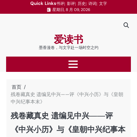
跳
Quick Links
书评
影评
历史
诗词
文字
星期日, 8 月 09, 2026
至
内
容
爱读书
墨香漫卷，与文字赴一场时空之约
首页
残卷藏真史 遗编见中兴——评《中兴小历》与《皇朝
中兴纪事本末》
残卷藏真史 遗编见中兴——评
《中兴小历》与《皇朝中兴纪事本