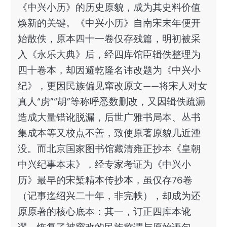
《中兴小历》的历史原貌，成为其史料价值
焕新的关键。《中兴小历》自南宋末年便开
始散佚，原本四十一卷仅存残篇，明初被采
入《永乐大典》后，经四库馆臣辑佚整理为
四十卷本，却因避乾隆名讳改题为《中兴小
纪》，更因民族偏见窜改原文——将宋人对女
真人“虏”“胡”等称呼悉数删改，又因辑佚疏漏
造成大量错讹脱漏，后世广雅书局本、丛书
集成本等又校点不善，致使原著原貌几近湮
没。而北京国家图书馆藏清雍正抄本《皇朝
中兴纪事本末》，经专家考证为《中兴小
历》最早的宋椠精本传抄本，虽仅存76卷
（记事迄绍兴二十年，非完帙），却成为还
原原著的核心底本：其一，订正四库本讹