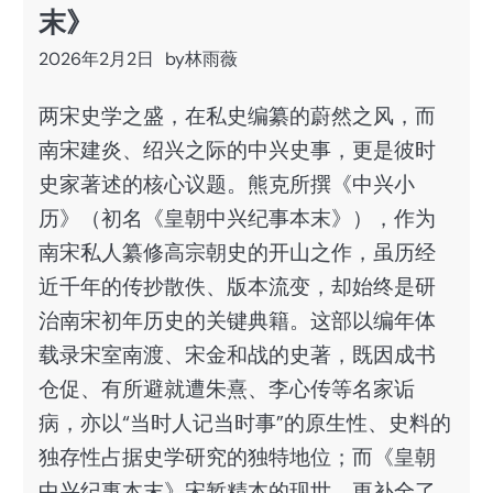
末》
2026年2月2日
by
林雨薇
两宋史学之盛，在私史编纂的蔚然之风，而
南宋建炎、绍兴之际的中兴史事，更是彼时
史家著述的核心议题。熊克所撰《中兴小
历》（初名《皇朝中兴纪事本末》），作为
南宋私人纂修高宗朝史的开山之作，虽历经
近千年的传抄散佚、版本流变，却始终是研
治南宋初年历史的关键典籍。这部以编年体
载录宋室南渡、宋金和战的史著，既因成书
仓促、有所避就遭朱熹、李心传等名家诟
病，亦以“当时人记当时事”的原生性、史料的
独存性占据史学研究的独特地位；而《皇朝
中兴纪事本末》宋椠精本的现世，更补全了