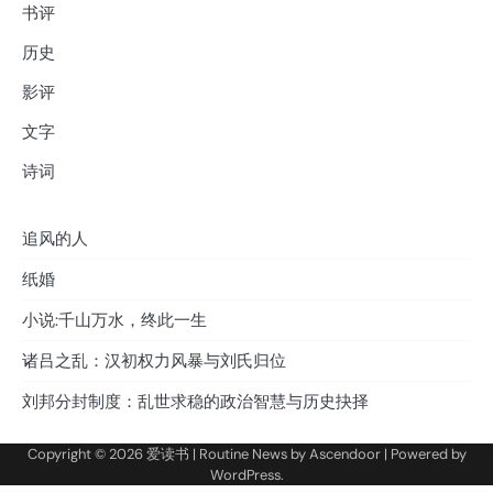
书评
历史
影评
文字
诗词
追风的人
纸婚
小说:千山万水，终此一生
诸吕之乱：汉初权力风暴与刘氏归位
刘邦分封制度：乱世求稳的政治智慧与历史抉择
Copyright © 2026
爱读书
| Routine News by
Ascendoor
| Powered by
WordPress
.