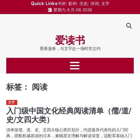
跳
Quick Links
书评
影评
历史
诗词
文字
星期六, 8 月 08, 2026
至
内
容
爱读书
墨香漫卷，与文字赴一场时空之约
标签：
阅读
文字
入门级中国文化经典阅读清单（儒/道/
史/文四大类）
清单按儒、道、史、文四大核心类目划分，均选最具代表性的入门经
典，搭配权威易读的注本，兼顾原文理解与解读深度，适配零基础入门