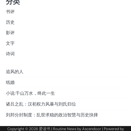
分类
书评
历史
影评
文字
诗词
追风的人
纸婚
小说:千山万水，终此一生
诸吕之乱：汉初权力风暴与刘氏归位
刘邦分封制度：乱世求稳的政治智慧与历史抉择
Copyright © 2026
爱读书
| Routine News by
Ascendoor
| Powered by