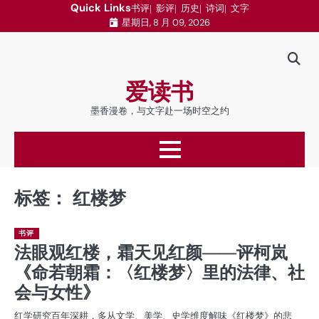
跳
Quick Links
书评
影评
历史
诗词
文字
星期日, 8 月 09, 2026
至
内
容
爱读书
墨香漫卷，与文字赴一场时空之约
标签：
红楼梦
书评
法眼观红楼，霜天见红颜——评柯岚
《命若朝霜：〈红楼梦〉里的法律、社
会与女性》
红学研究百年深耕，多从文学、美学、史学维度解味《红楼梦》的悲