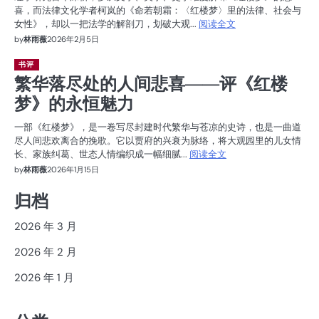
喜，而法律文化学者柯岚的《命若朝霜：〈红楼梦〉里的法律、社会与
女性》，却以一把法学的解剖刀，划破大观...
阅读全文
by
林雨薇
2026年2月5日
书评
繁华落尽处的人间悲喜——评《红楼
梦》的永恒魅力
一部《红楼梦》，是一卷写尽封建时代繁华与苍凉的史诗，也是一曲道
尽人间悲欢离合的挽歌。它以贾府的兴衰为脉络，将大观园里的儿女情
长、家族纠葛、世态人情编织成一幅细腻...
阅读全文
by
林雨薇
2026年1月15日
归档
2026 年 3 月
2026 年 2 月
2026 年 1 月