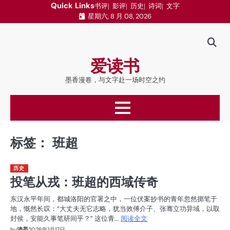
跳
Quick Links
书评
影评
历史
诗词
文字
星期六, 8 月 08, 2026
至
内
容
爱读书
墨香漫卷，与文字赴一场时空之约
标签：
班超
历史
投笔从戎：班超的西域传奇
东汉永平年间，都城洛阳的官署之中，一位伏案抄书的青年忽然掷笔于
地，慨然长叹：“大丈夫无它志略，犹当效傅介子、张骞立功异域，以取
封侯，安能久事笔研间乎？” 这位青...
阅读全文
by
清晏
2026年1月17日