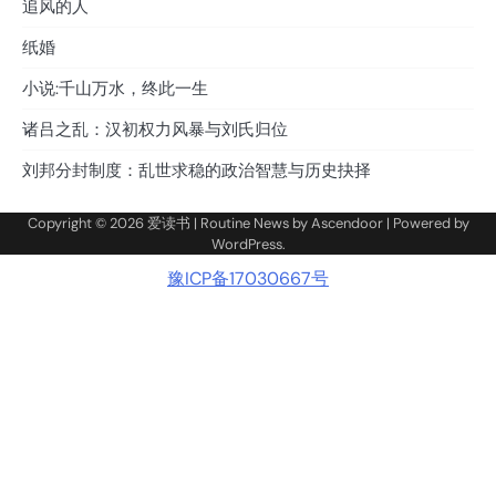
追风的人
纸婚
小说:千山万水，终此一生
诸吕之乱：汉初权力风暴与刘氏归位
刘邦分封制度：乱世求稳的政治智慧与历史抉择
Copyright © 2026
爱读书
| Routine News by
Ascendoor
| Powered by
WordPress
.
豫ICP备17030667号