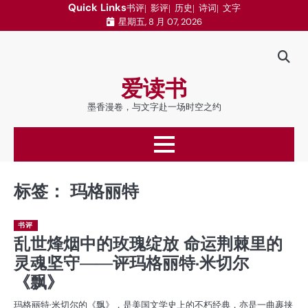
跳
Quick Links
书评
影评
历史
诗词
文字
星期五, 8 月 07, 2026
至
内
容
爱读书
墨香漫卷，与文字赴一场时空之约
标签：
玛格丽特
书评
乱世烽烟中的玫瑰绽放 命运荆棘里的
灵魂坚守——评玛格丽特·米切尔
《飘》
玛格丽特·米切尔的《飘》，是美国文学史上的不朽经典，亦是一曲裹挟