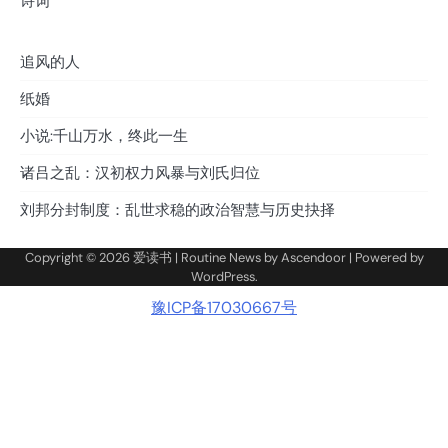
诗词
追风的人
纸婚
小说:千山万水，终此一生
诸吕之乱：汉初权力风暴与刘氏归位
刘邦分封制度：乱世求稳的政治智慧与历史抉择
Copyright © 2026
爱读书
| Routine News by
Ascendoor
| Powered by
WordPress
.
豫ICP备17030667号