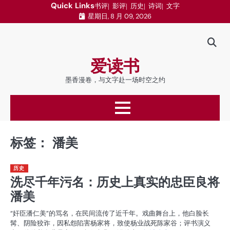
跳
Quick Links
书评
影评
历史
诗词
文字
星期日, 8 月 09, 2026
至
内
容
爱读书
墨香漫卷，与文字赴一场时空之约
标签：
潘美
历史
洗尽千年污名：历史上真实的忠臣良将
潘美
“奸臣潘仁美”的骂名，在民间流传了近千年。戏曲舞台上，他白脸长
髯、阴险狡诈，因私怨陷害杨家将，致使杨业战死陈家谷；评书演义