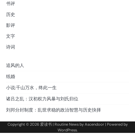
书评
历史
影评
文字
诗词
追风的人
纸婚
小说:千山万水，终此一生
诸吕之乱：汉初权力风暴与刘氏归位
刘邦分封制度：乱世求稳的政治智慧与历史抉择
Copyright © 2026
爱读书
| Routine News by
Ascendoor
| Powered by
WordPress
.