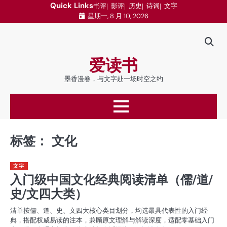
跳
Quick Links
书评
影评
历史
诗词
文字
星期一, 8 月 10, 2026
至
内
容
爱读书
墨香漫卷，与文字赴一场时空之约
标签：
文化
文字
入门级中国文化经典阅读清单（儒/道/
史/文四大类）
清单按儒、道、史、文四大核心类目划分，均选最具代表性的入门经
典，搭配权威易读的注本，兼顾原文理解与解读深度，适配零基础入门