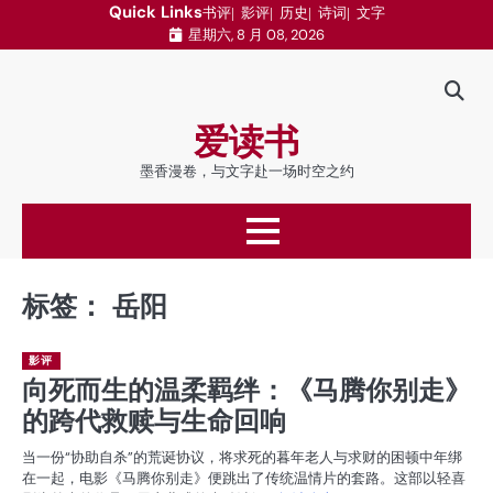
跳
Quick Links
书评
影评
历史
诗词
文字
星期六, 8 月 08, 2026
至
内
容
爱读书
墨香漫卷，与文字赴一场时空之约
标签：
岳阳
影评
向死而生的温柔羁绊：《马腾你别走》
的跨代救赎与生命回响
当一份“协助自杀”的荒诞协议，将求死的暮年老人与求财的困顿中年绑
在一起，电影《马腾你别走》便跳出了传统温情片的套路。这部以轻喜