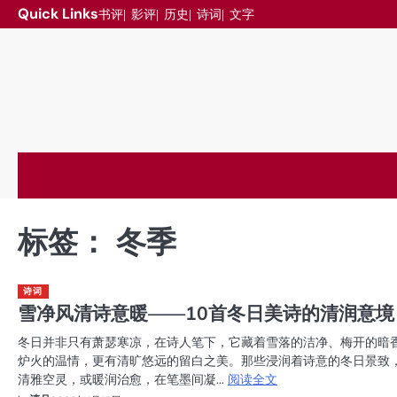
跳
Quick Links
书评
影评
历史
诗词
文字
至
内
容
标签：
冬季
诗词
雪净风清诗意暖——10首冬日美诗的清润意境
冬日并非只有萧瑟寒凉，在诗人笔下，它藏着雪落的洁净、梅开的暗
炉火的温情，更有清旷悠远的留白之美。那些浸润着诗意的冬日景致
清雅空灵，或暖润治愈，在笔墨间凝...
阅读全文