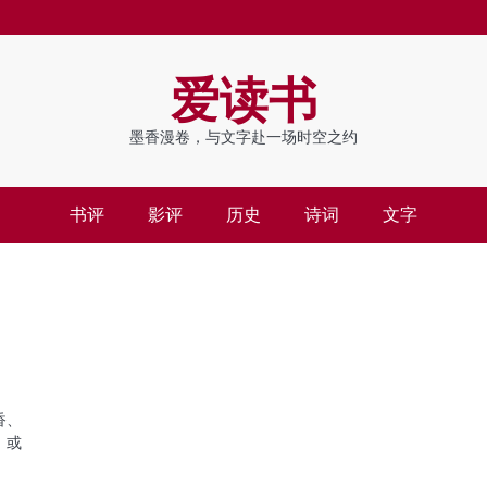
爱读书
墨香漫卷，与文字赴一场时空之约
书评
影评
历史
诗词
文字
香、
，或