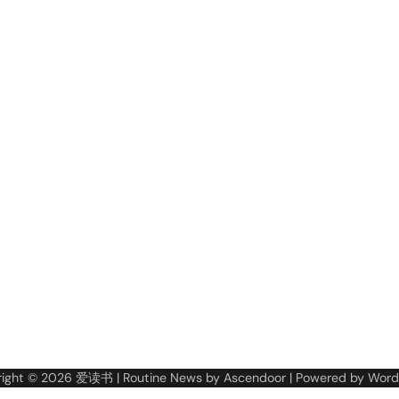
right © 2026
爱读书
| Routine News by
Ascendoor
| Powered by
Word