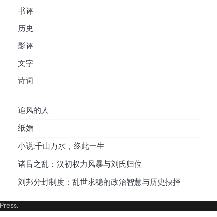
书评
历史
影评
文字
诗词
追风的人
纸婚
小说:千山万水，终此一生
诸吕之乱：汉初权力风暴与刘氏归位
刘邦分封制度：乱世求稳的政治智慧与历史抉择
Press
.