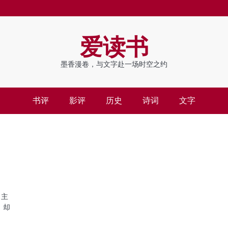
爱读书
墨香漫卷，与文字赴一场时空之约
书评
影评
历史
诗词
文字
尚主
，却