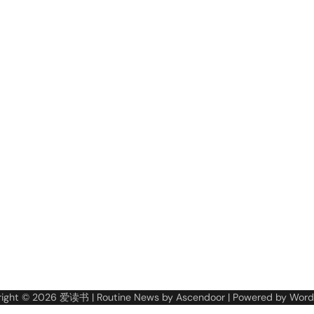
right © 2026
爱读书
| Routine News by
Ascendoor
| Powered by
Word