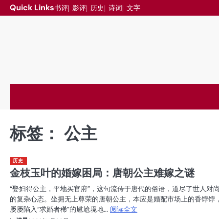
跳
Quick Links
书评
影评
历史
诗词
文字
至
内
容
标签：
公主
历史
金枝玉叶的婚嫁困局：唐朝公主难嫁之谜
“娶妇得公主，平地买官府”，这句流传于唐代的俗语，道尽了世人对
的复杂心态。坐拥无上尊荣的唐朝公主，本应是婚配市场上的香饽饽
屡屡陷入“求婚者稀”的尴尬境地...
阅读全文