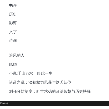
书评
历史
影评
文字
诗词
追风的人
纸婚
小说:千山万水，终此一生
诸吕之乱：汉初权力风暴与刘氏归位
刘邦分封制度：乱世求稳的政治智慧与历史抉择
Press
.