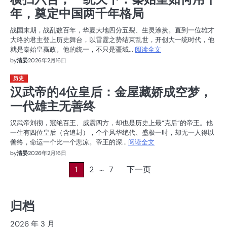
年，奠定中国两千年格局
战国末期，战乱数百年，华夏大地四分五裂、生灵涂炭。直到一位雄才
大略的君主登上历史舞台，以雷霆之势结束乱世，开创大一统时代，他
就是秦始皇嬴政。他的统一，不只是疆域...
阅读全文
by
清晏
2026年2月16日
历史
汉武帝的4位皇后：金屋藏娇成空梦，
一代雄主无善终
汉武帝刘彻，冠绝百王、威震四方，却也是历史上最“克后”的帝王。他
一生有四位皇后（含追封），个个风华绝代、盛极一时，却无一人得以
善终，命运一个比一个悲凉。帝王的深...
阅读全文
by
清晏
2026年2月16日
…
文
1
2
7
下一页
章
归档
分
页
2026 年 3 月