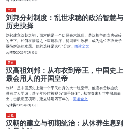
历史
刘邦分封制度：乱世求稳的政治智慧与
历史抉择
刘邦建立汉朝之初，面对的是一个历经秦末战乱、楚汉相争而支离破碎
的天下。如何在废墟之上重建秩序，稳固新生政权，成为这位布衣天子
亟待解决的难题。他的选择是实行“分封...
阅读全文
by
清晏
2026年2月16日
历史
汉高祖刘邦：从布衣到帝王，中国史上
最会用人的开国皇帝
刘邦，是中国历史上第一个平民出身的大一统皇帝。他没有贵族血统、
没有过人学识，甚至年轻时被视为“游手好闲”，却在秦末乱世中脱颖而
出，击败霸王项羽，建立绵延四百年的...
阅读全文
by
清晏
2026年2月16日
历史
汉朝的建立与初期统治：从休养生息到