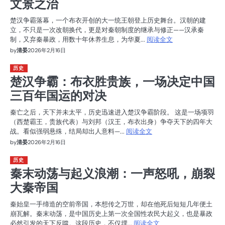
文景之治
楚汉争霸落幕，一个布衣开创的大一统王朝登上历史舞台。汉朝的建
立，不只是一次改朝换代，更是对秦朝制度的继承与修正——汉承秦
制，又弃秦暴政，用数十年休养生息，为华夏...
阅读全文
by
清晏
2026年2月16日
历史
楚汉争霸：布衣胜贵族，一场决定中国
三百年国运的对决
秦亡之后，天下并未太平，历史迅速进入楚汉争霸阶段。 这是一场项羽
（西楚霸王，贵族代表）与刘邦（汉王，布衣出身）争夺天下的四年大
战。看似强弱悬殊，结局却出人意料—...
阅读全文
by
清晏
2026年2月16日
历史
秦末动荡与起义浪潮：一声怒吼，崩裂
大秦帝国
秦始皇一手缔造的空前帝国，本想传之万世，却在他死后短短几年便土
崩瓦解。秦末动荡，是中国历史上第一次全国性农民大起义，也是暴政
必然引发的天下反噬。这段历史，不仅埋...
阅读全文