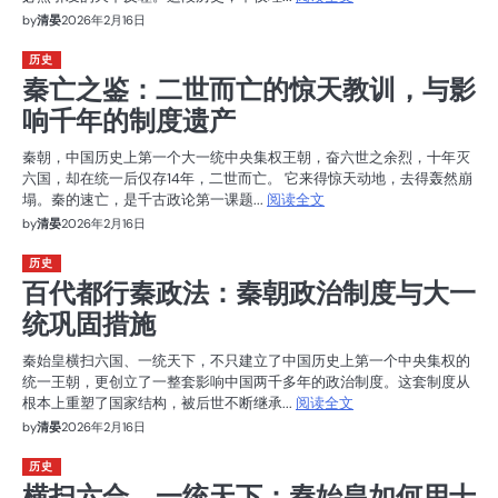
by
清晏
2026年2月16日
历史
秦亡之鉴：二世而亡的惊天教训，与影
响千年的制度遗产
秦朝，中国历史上第一个大一统中央集权王朝，奋六世之余烈，十年灭
六国，却在统一后仅存14年，二世而亡。 它来得惊天动地，去得轰然崩
塌。秦的速亡，是千古政论第一课题...
阅读全文
by
清晏
2026年2月16日
历史
百代都行秦政法：秦朝政治制度与大一
统巩固措施
秦始皇横扫六国、一统天下，不只建立了中国历史上第一个中央集权的
统一王朝，更创立了一整套影响中国两千多年的政治制度。这套制度从
根本上重塑了国家结构，被后世不断继承...
阅读全文
by
清晏
2026年2月16日
历史
横扫六合，一统天下：秦始皇如何用十