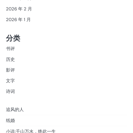
2026 年 2 月
2026 年 1 月
分类
书评
历史
影评
文字
诗词
追风的人
纸婚
小说:千山万水，终此一生