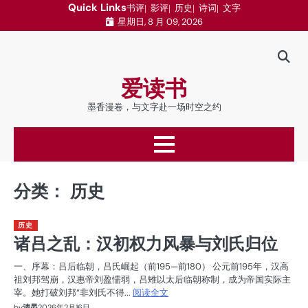
跳
Quick Links
书评
影评
历史
诗词
文字
星期日, 8 月 09, 2026
至
内
容
爱读书
墨香漫卷，与文字赴一场时空之约
分类：
历史
历史
诸吕之乱：汉初权力风暴与刘氏归位
一、序幕：吕后临朝，吕氏崛起（前195—前180） 公元前195年，汉高
祖刘邦驾崩，汉惠帝刘盈懦弱，吕雉以太后临朝称制，成为帝国实际主
宰。她打破刘邦“非刘氏不得...
阅读全文
by
清晏
2026年2月16日