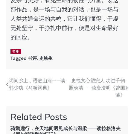
复杂与美好，看见生命的韧性与力量。读这
部作品，是一场与自我的对话，也是一场与
人类共通命运的共鸣，它让我们懂得，于虚
无处坚守，于挣扎中前行，便是对生命最好
的回应。
书评
Tagged
书评
,
史铁生
词间乡土，语底山河——读
史笔文心塑完人 功过千钧
文
韩少功《马桥词典》
照晚清——读唐浩明《曾国
章
藩》
导
航
Related Posts
骑鹅远行，在天地间遇见成长与温柔——读拉格洛夫