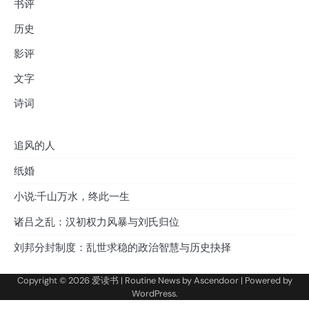
书评
历史
影评
文字
诗词
追风的人
纸婚
小说:千山万水，终此一生
诸吕之乱：汉初权力风暴与刘氏归位
刘邦分封制度：乱世求稳的政治智慧与历史抉择
Copyright © 2026
爱读书
| Routine News by
Ascendoor
| Powered by
WordPress
.