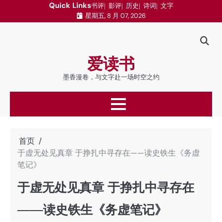
跳
Quick Links
书评
影评
历史
诗词
文字
星期五, 8 月 07, 2026
至
内
容
爱读书
墨香漫卷，与文字赴一场时空之约
首页
于虚无处见真章 于挣扎中寻存在——读史铁生《务虚
笔记》
于虚无处见真章 于挣扎中寻存在
——读史铁生《务虚笔记》