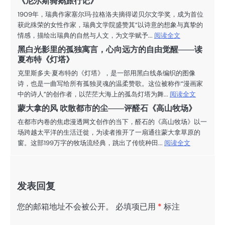
《尼尔斯骑鹅旅行记》
1909年，瑞典作家塞尔玛·拉格洛夫摘得诺贝尔文学奖，成为首位
获此殊荣的女性作家，瑞典文学院盛赞其“以诗意的想象与真挚的
情感，描绘出瑞典的自然与人文，为文学赋予...
阅读全文
黑白光影里的孤独寓言，心向远方的自由觉醒——读
夏布特《灯塔》
克里斯多夫·夏布特的《灯塔》，是一部用黑白线条编织的图像
诗，也是一曲写给所有孤独灵魂的温柔赞歌。这位被称作“漫画家
中的诗人”的创作者，以茫茫大海上的孤岛灯塔为舞...
阅读全文
蒙大拿的风 吹散都市的尘——评醛石《高山牧场》
在都市内卷的焦虑漫透网文创作的当下，醛石的《高山牧场》以一
场跨越太平洋的生活迁徙，为读者推开了一扇通往蒙大拿草原的
窗。这部199万字的牧场流经典，跳出了传统种田...
阅读全文
发表回复
您的邮箱地址不会被公开。
必填项已用
*
标注