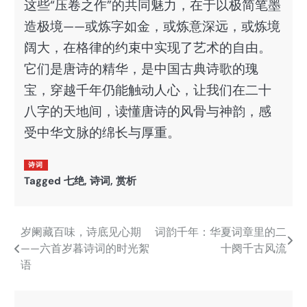
这些“压卷之作”的共同魅力，在于以极简笔墨
造极境——或炼字如金，或炼意深远，或炼境
阔大，在格律的约束中实现了艺术的自由。
它们是唐诗的精华，是中国古典诗歌的瑰
宝，穿越千年仍能触动人心，让我们在二十
八字的天地间，读懂唐诗的风骨与神韵，感
受中华文脉的绵长与厚重。
诗词
Tagged
七绝
,
诗词
,
赏析
岁阑藏百味，诗底见心期
词韵千年：华夏词章里的二
文
——六首岁暮诗词的时光絮
十阕千古风流
章
语
导