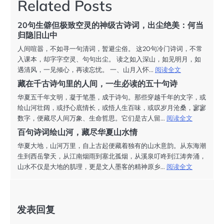
航
Related Posts
20句生僻但极致空灵的神级古诗词，出尘绝美：何当
归隐旧山中
人间喧嚣，不如寻一句清词，暂避尘俗。 这20句冷门诗词，不常
入课本，却字字空灵、句句出尘。 读之如入深山，如见明月，如
遇清风，一见倾心，再读忘忧。 一、山月入怀...
阅读全文
藏在千古诗句里的人间，一生必读的五十句诗
华夏五千年文明，凝于笔墨，成于诗句。那些穿越千年的文字，或
绘山河壮阔，或抒心底情长，或悟人生百味，或叹岁月沧桑，寥寥
数字，便藏尽人间万象、生命哲思。它们是古人留...
阅读全文
百句诗词绘山河，藏尽华夏山水情
华夏大地，山河万里，自上古起便藏着独有的山水意韵。从东海潮
生到西岳擎天，从江南烟雨到塞北孤烟，从溪泉叮咚到江涛奔涌，
山水不仅是大地的肌理，更是文人墨客的精神原乡...
阅读全文
发表回复