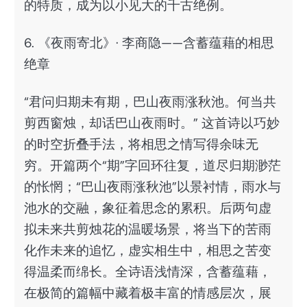
的特质，成为以小见大的千古绝例。
6. 《夜雨寄北》· 李商隐——含蓄蕴藉的相思
绝章
“君问归期未有期，巴山夜雨涨秋池。何当共
剪西窗烛，却话巴山夜雨时。” 这首诗以巧妙
的时空折叠手法，将相思之情写得余味无
穷。开篇两个“期”字回环往复，道尽归期渺茫
的怅惘；“巴山夜雨涨秋池”以景衬情，雨水与
池水的交融，象征着思念的累积。后两句虚
拟未来共剪烛花的温暖场景，将当下的苦雨
化作未来的追忆，虚实相生中，相思之苦变
得温柔而绵长。全诗语浅情深，含蓄蕴藉，
在极简的篇幅中藏着极丰富的情感层次，展