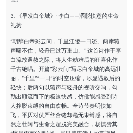
3. 《早发白帝城》· 李白——洒脱快意的生命
礼赞
“朝辞白帝彩云间，千里江陵一日还。两岸猿
声啼不住，轻舟已过万重山。” 这首诗作于李
白流放遇赦之际，将人生劫难后的狂喜化作
千古绝唱。开篇“彩云间”写尽白帝城的高远壮
丽，“千里”“一日”的时空压缩，尽显遇赦后的
轻快；后两句以猿声与轻舟的视听交响，勾
勒出顺流而下的极速快感，仿佛能感受到诗
人挣脱束缚的自由欢畅。全诗节奏明快如
飞，平仄对仗严丝合缝却毫无束缚感，将自
然之壮阔与生命之超脱完美融合，杨慎赞其