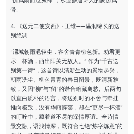
“惊风雨而泣鬼神”，尽显盛唐诗人的豪迈风
骨。
4. 《送元二使安西》· 王维——温润绵长的送
别绝调
“渭城朝雨浥轻尘，客舍青青柳色新。劝君更
尽一杯酒，西出阳关无故人。” 作为“千古送
别第一诗”，这首诗以清新生动的景物起兴，
朝雨洗尘、柳色青青的春日图景，既清新雅
致，又因“柳”与“留”的谐音暗藏离愁。后两句
以直白质朴的语言，将送别时的不舍与牵挂
推向极致，没有华丽辞藻，却在“更尽一杯酒”
的叮咛中，藏着道不尽的深情厚谊。全诗情
景交融，语浅情深，既符合七绝“炼字炼意”的