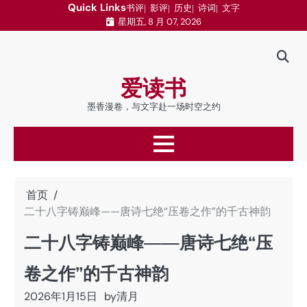
跳
Quick Links
书评
影评
历史
诗词
文字
星期五, 8 月 07, 2026
至
内
容
爱读书
墨香漫卷，与文字赴一场时空之约
首页
二十八字铸巅峰——唐诗七绝“压卷之作”的千古神韵
二十八字铸巅峰——唐诗七绝“压
卷之作”的千古神韵
2026年1月15日
by
清月