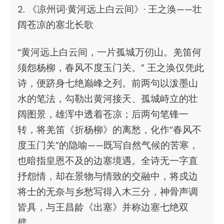
2. 《凉州词·黄河远上白云间》· 王之涣——壮
阔苍凉的塞北长歌
“黄河远上白云间，一片孤城万仞山。羌笛何
须怨杨柳，春风不度玉门关。” 王之涣仅凭此
诗，便跻身七绝巅峰之列。前两句以泼墨山
水的笔法，勾勒出黄河接天、孤城峙立的壮
阔图景，雄浑中透着苍凉；后两句笔锋一
转，将羌笛《折杨柳》的离愁，化作“春风不
度玉门关”的隐喻——既写自然气候的苦寒，
也暗指皇恩不及的边塞境遇。全诗无一字直
抒怨情，却在景物与情致的交融中，将戍边
将士的无奈与乡愁写得入木三分，神骨声调
皆具，与王昌龄《出塞》并称边塞七绝双
璧。