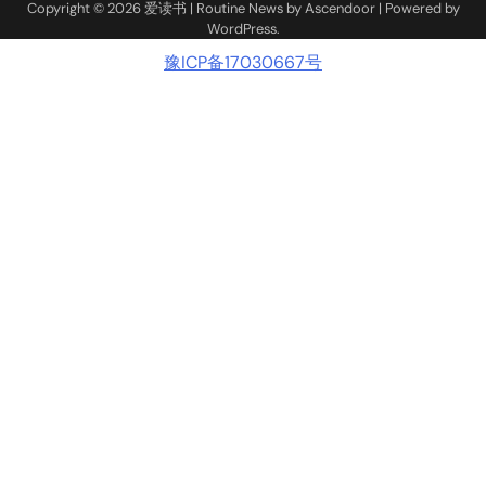
Copyright © 2026
爱读书
| Routine News by
Ascendoor
| Powered by
WordPress
.
豫ICP备17030667号