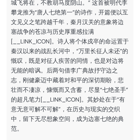
城飞将在，不教胡马度阴山。” 这首被明代李
攀龙推为“唐人七绝第一”的诗作，开篇便以互
文见义之笔跨越千年，秦月汉关的意象将边
塞战争的苍凉与历史厚重感拉满
[__LINK_ICON]。诗人将个体戍卒的命运置于
秦汉以来的战乱长河中，“万里长征人未还”的
慨叹，既是对征人疾苦的同情，也是对边将
无能的暗讽。后两句借李广典故抒守边之
志，刚健豪迈中藏着对和平的深切期盼，悲
壮而不凄凉，慷慨而又含蓄，尽显“七绝圣手”
的超凡笔力[__LINK_ICON]。其妙处在于“有
意无意可解不可解”，在历史与现实的交织
中，留下无尽想象空间，成为边塞七绝的典
范。