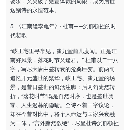
要求，又突破了短篇体裁的局限，成为后世
送别诗的永恒范本。
5. 《江南逢李龟年》· 杜甫——沉郁顿挫的时
代悲歌
“岐王宅里寻常见，崔九堂前几度闻。正是江
南好风景，落花时节又逢君。” 杜甫以二十八
字，写尽大唐由盛转衰的沧桑巨变。前两句
追忆开元盛世的繁华，岐王宅、崔九堂的场
景，是昔日盛世的鲜活注脚；后两句陡然转
折，“落花时节”既是自然时序，也是盛世凋
零、人生迟暮的隐喻。全诗不着一字议论，
却在今昔对比中，将个人命运与国家兴衰融
为一体，“言外黯然欲绝”，尽显杜诗沉郁顿挫