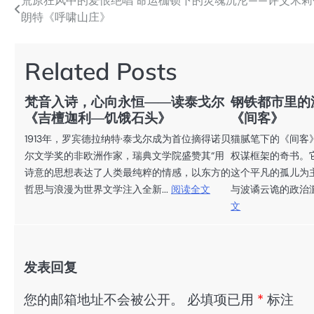
荒原狂风中的爱恨绝唱 命运枷锁下的灵魂沉沦——评艾米莉
文
朗特《呼啸山庄》
章
导
Related Posts
航
梵音入诗，心向永恒——读泰戈尔
钢铁都市里的
《吉檀迦利—饥饿石头》
《间客》
1913年，罗宾德拉纳特·泰戈尔成为首位摘得诺贝
猫腻笔下的《间客
尔文学奖的非欧洲作家，瑞典文学院盛赞其“用
权谋框架的奇书。
诗意的思想表达了人类最纯粹的情感，以东方的
这个平凡的孤儿为
哲思与浪漫为世界文学注入全新...
阅读全文
与波谲云诡的政治漩
文
发表回复
您的邮箱地址不会被公开。
必填项已用
*
标注