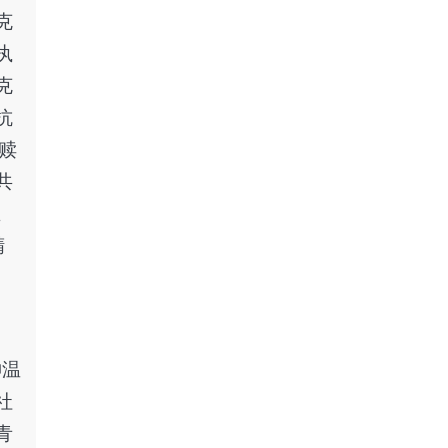
克
执
克
抗
赎
共
主
精
神温
社
青