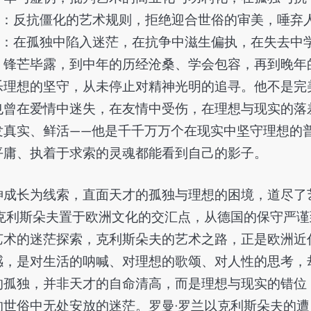
敌：反抗僵化的艺术规则，拒绝迎合世俗的审美，唾弃
弈：在孤独中陷入迷茫，在抗争中滋生偏执，在失去中
、锋芒毕露，到中年的历经沧桑、学会包容，再到晚年
乐理想的坚守，从未停止对精神光明的追寻。他不是完
也曾在爱情中迷失，在友情中受伤，在理想与现实的落
发真实、鲜活——他是千千万万个在现实中坚守理想的
平庸、执着于求索的灵魂都能看到自己的影子。
神成长为线索，直面天才的孤独与理想的困境，道尽了
克利斯朵夫置于欧洲文化的交汇点，从德国的保守严谨
艺术的迷茫探索，克利斯朵夫的艺术之路，正是欧洲近
感，是对生活的呐喊、对理想的歌颂、对人性的思考，
的孤独，并非天才的自命清高，而是理想与现实的错位
世俗中无处安放的迷茫。罗曼·罗兰以克利斯朵夫的遭