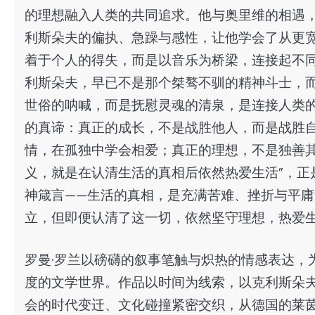
的理想融入人类的共同追求。他与奥里维的相遇
利斯朵夫的偏执、急躁与感性，让他学会了从更
着于个人的得失，而是以音乐为桥梁，连接起不
利斯朵夫，早已不是那个桀骜不驯的精神斗士，
世俗的呐喊，而是抚慰灵魂的清泉，是连接人类的
的真谛：真正的成长，不是战胜他人，而是战胜
情，在孤独中学会相爱；真正的理想，不是独善其
义，就是在认清生活的真相后依然热爱生活”，正
神箴言——生活的真相，是充满苦难、挫折与平
立，但即便认清了这一切，依然坚守理想，热爱
罗曼·罗兰以磅礴的叙事笔触与炽热的情感表达，
度的文学世界。作品以时间为线索，以克利斯朵
会的时代变迁、文化碰撞紧密交织，从德国的莱