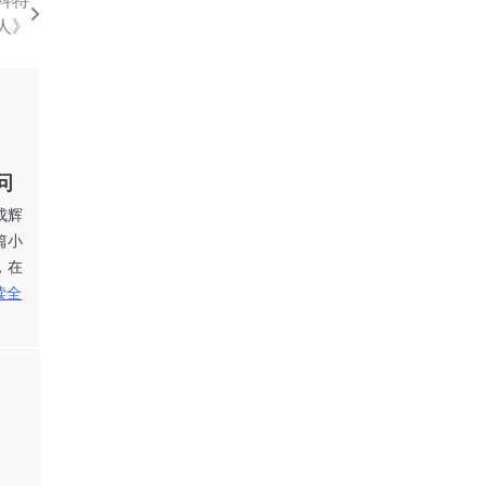
科特
人》
问
成辉
篇小
，在
读全