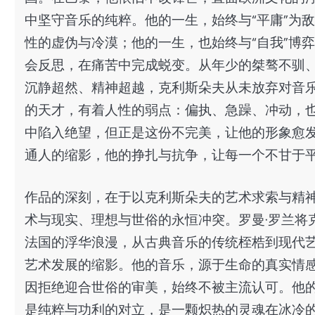
中坚守音乐的纯粹。他的一生，始终与“平庸”为
性的虚伪与冷漠；他的一生，也始终与“自我”博
会反思，在痛苦中完成蜕变。从年少的桀骜不驯
沉静超然、精神超越，克利斯朵夫从未放弃对音
的天才，有着人性的弱点：偏执、急躁、冲动，
中陷入绝望，但正是这份不完美，让他的形象愈
通人的缩影，他的挣扎与抗争，让每一个不甘于
作品的深刻，在于以克利斯朵夫的艺术求索与精
术与现实、理想与世俗的永恒冲突。罗曼·罗兰将
法国的浮华浪漫，从古典音乐的传统桎梏到现代
艺术发展的缩影。他的音乐，源于生命的真实情
因拒绝迎合世俗的审美，始终不被主流认可。他
是纯粹与功利的对立，是一颗炽热的灵魂在冰冷的