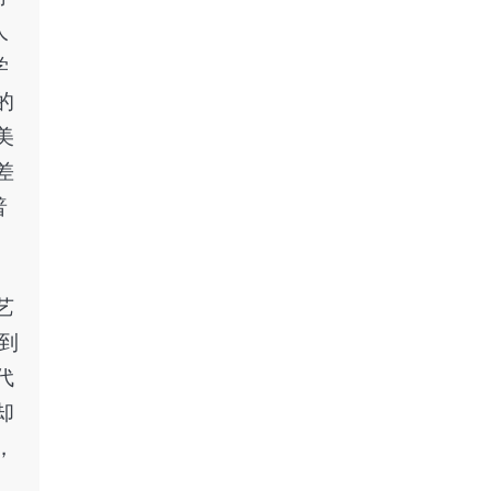
人
学
的
美
差
普
艺
到
代
却
，