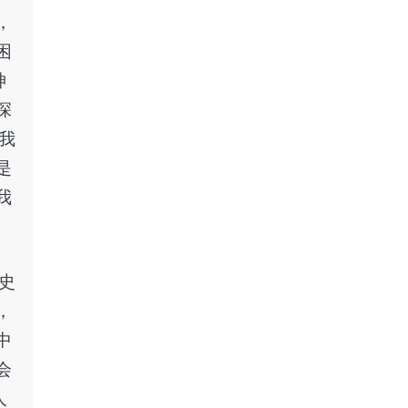
，
困
神
深
我
是
我
史
，
中
会
人