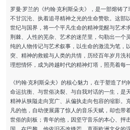
罗曼·罗兰的《约翰·克利斯朵夫》，是一部熔铸
不甘沉沦、执着追寻精神之光的生命赞歌。这部以
世纪与国界，将一个平凡生命的精神觉醒与艺术
荆棘、人性的芜杂、艺术的迷茫里，勾勒出一个
纯的人物传记与艺术叙事，以生命的激流为笔，
突、精神的救赎与人类的共情，历经百年岁月洗
理想情怀，成为跨越时代的精神灯塔，照亮着每
《约翰·克利斯朵夫》的核心魅力，在于塑造了约
命运抗衡、与世俗决裂、与自我对话的一生，是
精神从狭隘走向宽广、从偏执走向包容的缩影。
凡的他，自幼便展露了惊人的音乐天赋，却也带
世俗的刻板；青年的他，因坚守音乐的本心、抨
国。在巴黎，他依旧不改锋芒，直面欧洲文化的