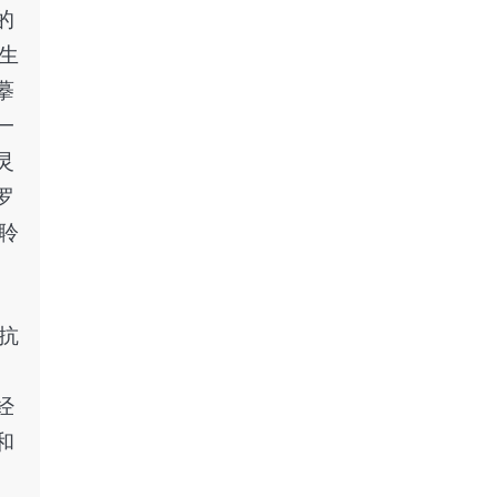
的
生
摹
一
灵
罗
聆
抗
经
和