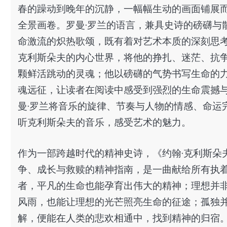
春的躁动到晚年的沉静，一幅幅生动的画面铺展
全景画卷。罗曼·罗兰的语言，兼具史诗的磅礴与
命激流的炽热歌颂，既有着对艺术本质的深刻思
克利斯朵夫的内心世界，将他的挣扎、迷茫、抗
颗鲜活跳动的灵魂；他以磅礴的气势书写生命的
魂远征，让读者在阅读中感受到强烈的生命震撼
曼·罗兰将音乐的旋律、节奏与人物的情感、命运
听克利斯朵夫的音乐，感受艺术的魅力。
作为一部跨越时代的精神史诗，《约翰·克利斯朵
争、成长与救赎的精神指南，是一曲献给所有执
者，平凡的生命也能孕育出伟大的精神；理想并
风雨，也能让理想的光芒照亮生命的征途；孤独
解，便能在人类的悲欢相通中，找到精神的归宿