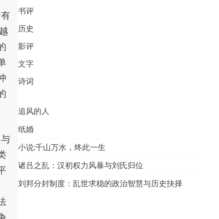
书评
所有
历史
越
的
影评
单
文字
冲
诗词
的
追风的人
纸婚
是与
小说:千山万水，终此一生
类
诸吕之乱：汉初权力风暴与刘氏归位
平
刘邦分封制度：乱世求稳的政治智慧与历史抉择
、
法
争