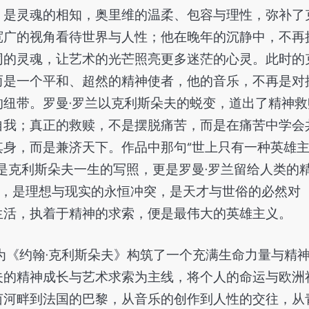
，是灵魂的相知，奥里维的温柔、包容与理性，弥补了
宽广的视角看待世界与人性；他在晚年的沉静中，不再
同的灵魂，让艺术的光芒照亮更多迷茫的心灵。此时的
而是一个平和、超然的精神使者，他的音乐，不再是对
纽带。罗曼·罗兰以克利斯朵夫的蜕变，道出了精神救
自我；真正的救赎，不是摆脱痛苦，而是在痛苦中学会
身，而是兼济天下。作品中那句“世上只有一种英雄
是克利斯朵夫一生的写照，更是罗曼·罗兰留给人类的
庸，是理想与现实的永恒冲突，是天才与世俗的必然对
生活，执着于精神的求索，便是最伟大的英雄主义。
为《约翰·克利斯朵夫》构筑了一个充满生命力量与精
夫的精神成长与艺术求索为主线，将个人的命运与欧洲
茵河畔到法国的巴黎，从音乐的创作到人性的交往，从