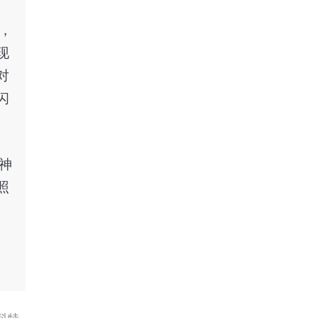
，
现
对
闪
神
照