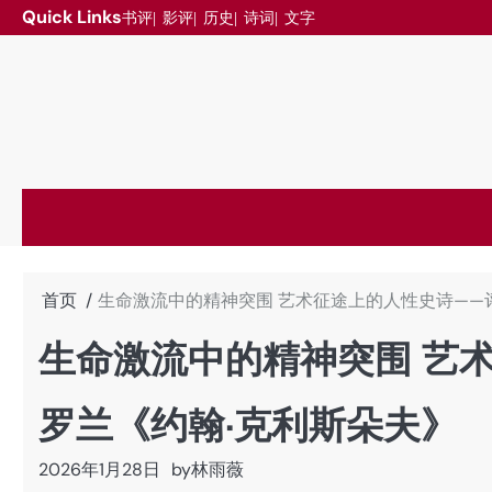
跳
Quick Links
书评
影评
历史
诗词
文字
至
内
容
首页
生命激流中的精神突围 艺术征途上的人性史诗——评
生命激流中的精神突围 艺
罗兰《约翰·克利斯朵夫》
2026年1月28日
by
林雨薇