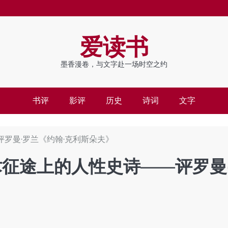
爱读书
墨香漫卷，与文字赴一场时空之约
书评
影评
历史
诗词
文字
罗曼·罗兰《约翰·克利斯朵夫》
术征途上的人性史诗——评罗曼