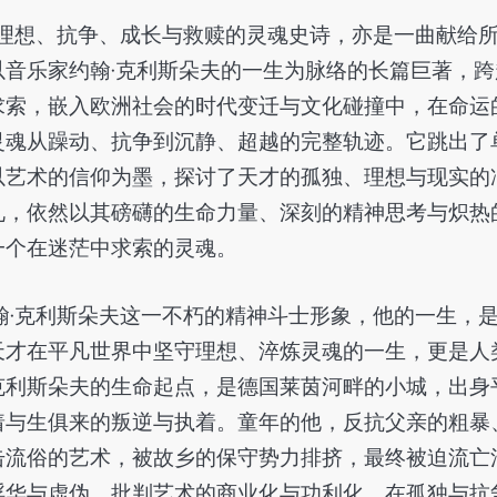
了理想、抗争、成长与救赎的灵魂史诗，亦是一曲献给
音乐家约翰·克利斯朵夫的一生为脉络的长篇巨著，跨
求索，嵌入欧洲社会的时代变迁与文化碰撞中，在命运
灵魂从躁动、抗争到沉静、超越的完整轨迹。它跳出了
以艺术的信仰为墨，探讨了天才的孤独、理想与现实的
礼，依然以其磅礴的生命力量、深刻的精神思考与炽热
一个在迷茫中求索的灵魂。
翰·克利斯朵夫这一不朽的精神斗士形象，他的一生，
天才在平凡世界中坚守理想、淬炼灵魂的一生，更是人
克利斯朵夫的生命起点，是德国莱茵河畔的小城，出身
着与生俱来的叛逆与执着。童年的他，反抗父亲的粗暴
击流俗的艺术，被故乡的保守势力排挤，最终被迫流亡
浮华与虚伪，批判艺术的商业化与功利化，在孤独与抗