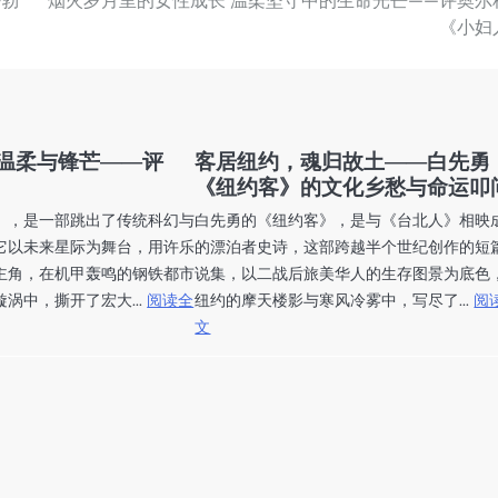
·勃
烟火岁月里的女性成长 温柔坚守中的生命光芒——评奥尔
《小妇
温柔与锋芒——评
客居纽约，魂归故土——白先勇
《纽约客》的文化乡愁与命运叩
》，是一部跳出了传统科幻与
白先勇的《纽约客》，是与《台北人》相映
它以未来星际为舞台，用许乐
的漂泊者史诗，这部跨越半个世纪创作的短
主角，在机甲轰鸣的钢铁都市
说集，以二战后旅美华人的生存图景为底色
涡中，撕开了宏大...
阅读全
纽约的摩天楼影与寒风冷雾中，写尽了...
阅
文